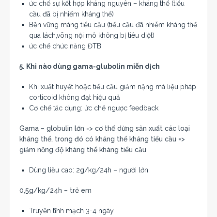
ức chế sự kết hợp kháng nguyên – kháng thể (tiểu
cầu đã bị nhiếm kháng thể)
Bền vững màng tiểu cầu (tiểu cầu đã nhiễm kháng thể
qua lách,võng nội mô không bị tiêu diệt)
ức chế chức năng ĐTB
5. Khi nào dùng gama-glubolin miễn dịch
Khi xuất huyết hoặc tiểu cầu giảm nặng mà liệu pháp
corticoid không đạt hiệu quả
Cơ chế tác dụng: ức chế ngược feedback
Gama – globulin lớn => cơ thể dừng sản xuất các loại
kháng thể, trong đó có kháng thể kháng tiểu cầu =>
giảm nồng độ kháng thể kháng tiểu cầu
Dùng liều cao: 2g/kg/24h – người lớn
0,5g/kg/24h – trẻ em
Truyền tĩnh mạch 3-4 ngày