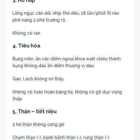
3. Hô hấp
Lồng ngực cân đối, nhịp thở đều, 18 lần/phút Rì rào
phế nang 2 phế trường rõ.
Không có ran
4. Tiêu hóa
Bụng mền, ấn các điểm ngoại khoa xuất chiếu thành
bụng không đau ấn điểm thượng vị đau.
Gan, Lách không sờ thấy.
Không có tuần hoàn bàng hệ, không có gõ đục vùng
thấp
5. Thận – tiết niệu
2 hố thận không căng gồ
Chạm thận (-), bệnh bềnh thận (-), rung thận (-)