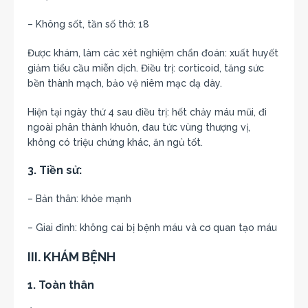
– Không sốt, tần số thở: 18
Được khám, làm các xét nghiệm chẩn đoán: xuất huyết
giảm tiểu cầu miễn dịch. Điều trị: corticoid, tăng sức
bền thành mạch, bảo vệ niêm mạc dạ dày.
Hiện tại ngày thứ 4 sau điều trị: hết chảy máu mũi, đi
ngoài phân thành khuôn, đau tức vùng thượng vị,
không có triệu chứng khác, ăn ngủ tốt.
3. Tiền sử:
– Bản thân: khỏe mạnh
– Giai đình: không cai bị bệnh máu và cơ quan tạo máu
III. KHÁM BỆNH
1. Toàn thân