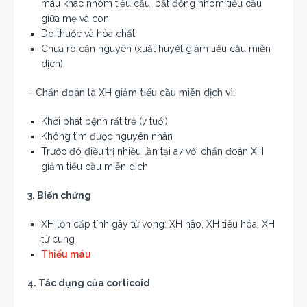
máu khác nhóm tiểu cầu, bất đồng nhóm tiểu cầu
giữa mẹ và con
Do thuốc và hóa chất
Chưa rõ căn nguyên (xuất huyết giảm tiểu cầu miễn
dịch)
– Chẩn đoán là XH giảm tiểu cầu miễn dịch vì:
Khởi phát bệnh rất trẻ (7 tuổi)
Không tìm được nguyên nhân
Trước đó điều trị nhiều lần tại a7 với chẩn đoán XH
giảm tiểu cầu miễn dịch
3. Biến chứng
XH lớn cấp tính gây tử vong: XH não, XH tiêu hóa, XH
tử cung
Thiếu máu
4. Tác dụng của corticoid