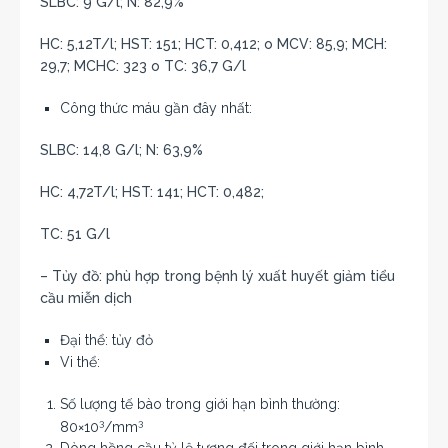
SLBC: 9 G/l; N: 82,9%
HC: 5,12T/l; HST: 151; HCT: 0,412; o MCV: 85,9; MCH:
29,7; MCHC: 323 o TC: 36,7 G/l
Công thức máu gần đây nhất:
SLBC: 14,8 G/l; N: 63,9%
HC: 4,72T/l; HST: 141; HCT: 0,482;
TC: 51 G/l
– Tủy đồ: phù hợp trong bệnh lý xuất huyết giảm tiểu
cầu miễn dịch
Đại thể: tủy đỏ
Vi thể:
Số lượng tế bào trong giới hạn bình thường:
3
3
80×10
/mm