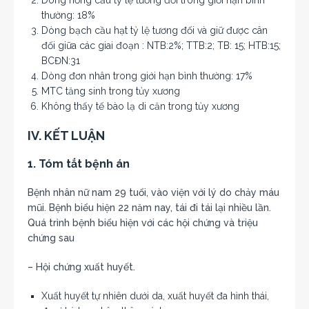
Dòng hồng cầu tỷ lệ tương đối trong giới hạn bình
thường: 18%
Dòng bạch cầu hạt tỷ lệ tương đối và giữ được cân
đối giữa các giai đoạn : NTB:2%; TTB:2; TB: 15; HTB:15;
BCĐN:31
Dòng đơn nhân trong giới hạn bình thường: 17%
MTC tăng sinh trong tủy xương
Không thấy tế bào lạ di căn trong tủy xương
IV. KẾT LUẬN
1. Tóm tắt bệnh án
Bệnh nhân nữ nam 29 tuổi, vào viện với lý do chảy máu
mũi. Bệnh biểu hiện 22 năm nay, tái đi tái lại nhiều lần.
Quá trình bệnh biểu hiện với các hội chứng và triệu
chứng sau
– Hội chứng xuất huyết.
Xuất huyết tự nhiên dưới da, xuất huyết đa hình thái,