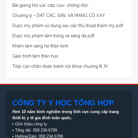
Bài giảng hồi sức cấp cứu- chống độc
Chương 9 – DÁT CÁC, SẨN, VÀ MẢNG CÓ VẢY
Dược mỹ phẩm sử dụng sau các thủ thuật thẩm mỹ pdf
Dược mỹ phẩm làm trắng và sáng da pdf
Khám lâm sàng hệ thần kinh
Giáo trình tâm thần học
Tiếp cận chẩn đoán bệnh nội khoa chương III, IV
CÔNG TY Y HỌC TỔNG HỢP
Hơn 10 năm kinh nghiệm trong lĩnh vực cung cấp trang
thiết bị
y tế gia đình toàn quốc.
•
Giới thiệu công ty
• Tổng đài:
058.234.6789
• Hotline/Zalo: 058.234.6789