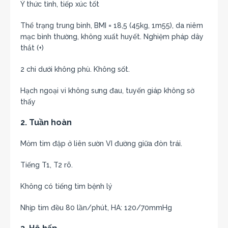
Ý thức tỉnh, tiếp xúc tốt
Thể trạng trung bình, BMI = 18,5 (45kg, 1m55), da niêm
mạc bình thường, không xuất huyết. Nghiệm pháp dây
thắt (+)
2 chi dưới không phù. Không sốt.
Hạch ngoại vi không sưng đau, tuyến giáp không sờ
thấy
2. Tuần hoàn
Mỏm tim đập ở liên sườn VI đường giữa đòn trái.
Tiếng T1, T2 rõ.
Không có tiếng tim bệnh lý
Nhịp tim đều 80 lần/phút, HA: 120/70mmHg