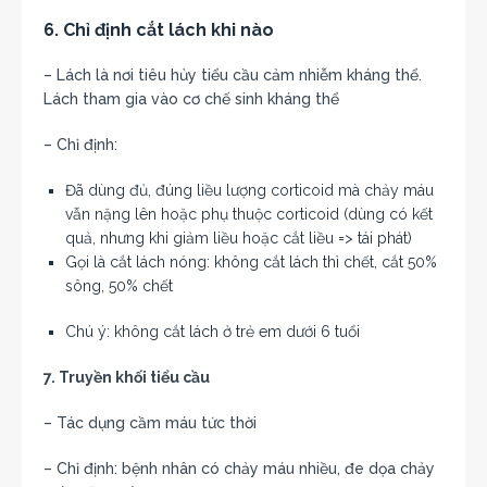
6. Chỉ định cắt lách khi nào
– Lách là nơi tiêu hủy tiểu cầu cảm nhiễm kháng thể.
Lách tham gia vào cơ chế sinh kháng thể
– Chỉ định:
Đã dùng đủ, đúng liều lượng corticoid mà chảy máu
vẫn nặng lên hoặc phụ thuộc corticoid (dùng có kết
quả, nhưng khi giảm liều hoặc cắt liều => tái phát)
Gọi là cắt lách nóng: không cắt lách thì chết, cắt 50%
sông, 50% chết
Chú ý: không cắt lách ở trẻ em dưới 6 tuổi
7. Truyền khối tiểu cầu
– Tác dụng cầm máu tức thời
– Chỉ định: bệnh nhân có chảy máu nhiều, đe dọa chảy