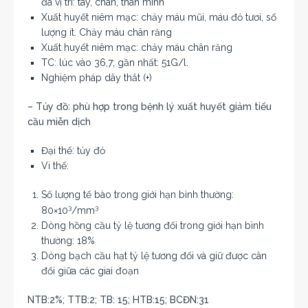
đa vị trí: tay, chân, thân mình
Xuất huyết niêm mạc: chảy máu mũi, máu đỏ tươi, số
lượng ít. Chảy máu chân răng
Xuất huyết niêm mạc: chảy máu chân răng
TC: lúc vào 36,7; gần nhất: 51G/l.
Nghiệm pháp dây thắt (+)
– Tủy đồ: phù hợp trong bệnh lý xuất huyết giảm tiểu
cầu miễn dịch
Đại thể: tủy đỏ
Vi thể:
Số lượng tế bào trong giới hạn bình thường:
3
3
80×10
/mm
Dòng hồng cầu tỷ lệ tương đối trong giới hạn bình
thường: 18%
Dòng bạch cầu hạt tỷ lệ tương đối và giữ được cân
đối giữa các giai đoạn
NTB:2%; TTB:2; TB: 15; HTB:15; BCĐN:31