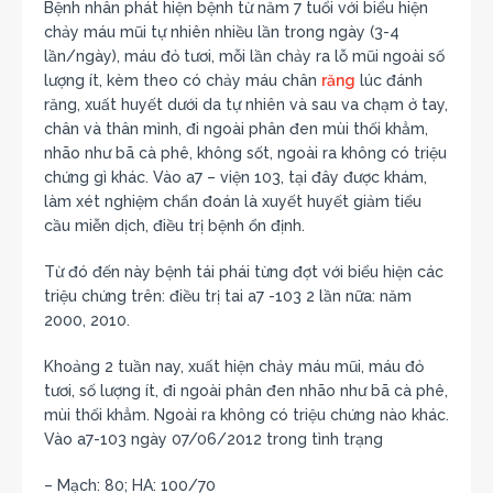
Bệnh nhân phát hiện bệnh từ năm 7 tuổi với biểu hiện
chảy máu mũi tự nhiên nhiều lần trong ngày (3-4
lần/ngày), máu đỏ tươi, mỗi lần chảy ra lỗ mũi ngoài số
lượng ít, kèm theo có chảy máu chân
răng
lúc đánh
răng, xuất huyết dưới da tự nhiên và sau va chạm ở tay,
chân và thân mình, đi ngoài phân đen mùi thối khẳm,
nhão như bã cà phê, không sốt, ngoài ra không có triệu
chứng gì khác. Vào a7 – viện 103, tại đây được khám,
làm xét nghiệm chẩn đoán là xuyết huyết giảm tiểu
cầu miễn dịch, điều trị bệnh ổn định.
Từ đó đến này bệnh tái phái từng đợt với biểu hiện các
triệu chứng trên: điều trị tai a7 -103 2 lần nữa: năm
2000, 2010.
Khoảng 2 tuần nay, xuất hiện chảy máu mũi, máu đỏ
tươi, số lượng ít, đi ngoài phân đen nhão như bã cà phê,
mùi thối khẳm. Ngoài ra không có triệu chứng nào khác.
Vào a7-103 ngày 07/06/2012 trong tình trạng
– Mạch: 80; HA: 100/70