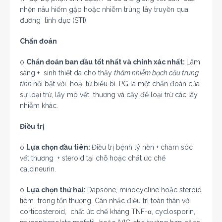
nhện nâu hiếm gặp hoặc nhiễm trùng lây truyền qua
đường tình dục (STI).
Chẩn đoán
o
Chẩn đoán ban đầu tốt nhất và chính xác nhất:
Lâm
sàng + sinh thiết da cho thấy
thâm nhiễm bạch cầu trung
tính
nổi bật với hoại tử biểu bì. PG là một chẩn đoán của
sự loại trừ, lấy mô vết thương và cấy để loại trừ các lây
nhiễm khác.
Điều trị
o
Lựa chọn đầu tiên:
Điều trị bệnh lý nền + chăm sóc
vết thương + steroid tại chỗ hoặc chất ức chế
calcineurin.
o
Lựa chọn thứ hai:
Dapsone, minocycline hoặc steroid
tiêm trong tổn thương. Cân nhắc điều trị toàn thân với
corticosteroid, chất ức chế kháng TNF-α, cyclosporin,