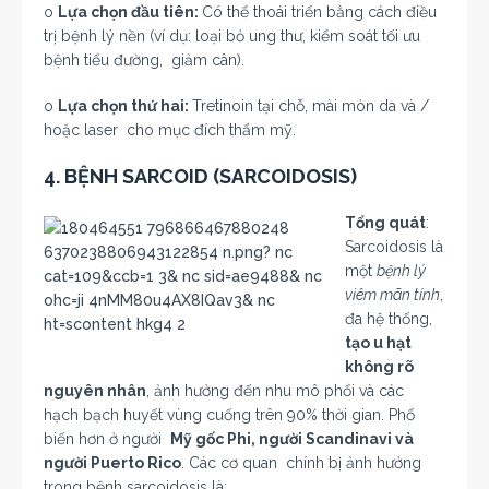
o
Lựa chọn đầu tiên:
Có thể thoái triển bằng cách điều
trị bệnh lý nền (ví dụ: loại bỏ ung thư, kiểm soát tối ưu
bệnh tiểu đường, giảm cân).
o
Lựa chọn thứ hai:
Tretinoin tại chỗ, mài mòn da và /
hoặc laser cho mục đích thẩm mỹ.
4. BỆNH SARCOID (SARCOIDOSIS)
Tổng quát
:
Sarcoidosis là
một
bệnh lý
viêm mãn tính
,
đa hệ thống,
tạo u hạt
không rõ
nguyên nhân
, ảnh hưởng đến nhu mô phổi và các
hạch bạch huyết vùng cuống trên 90% thời gian. Phổ
biến hơn ở người
Mỹ gốc Phi, người Scandinavi và
người Puerto Rico
. Các cơ quan chính bị ảnh hưởng
trong bệnh sarcoidosis là: