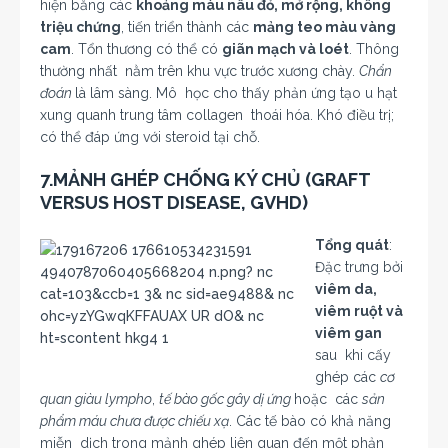
hiện bằng các
khoảng màu nâu đỏ, mở rộng, không
triệu chứng
, tiến triển thành các
mảng teo màu vàng
cam
. Tổn thương có thể có
giãn mạch và loét
. Thông
thường nhất nằm trên khu vực trước xương chày.
Chẩn
đoán
là lâm sàng. Mô học cho thấy phản ứng tạo u hạt
xung quanh trung tâm collagen thoái hóa. Khó điều trị;
có thể đáp ứng với steroid tại chỗ.
7.MẢNH GHÉP CHỐNG KÝ CHỦ
(GRAFT
VERSUS HOST DISEASE, GVHD)
Tổng quát
:
Đặc trưng bởi
viêm da,
viêm ruột và
viêm gan
sau khi cấy
ghép các
cơ
quan giàu lympho
,
tế bào gốc gây dị ứng
hoặc các
sản
phẩm máu chưa được chiếu xạ
. Các tế bào có khả năng
miễn dịch trong mảnh ghép liên quan đến một phản