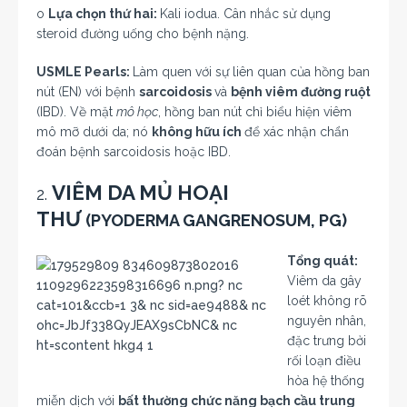
o
Lựa chọn thứ hai:
Kali iodua. Cân nhắc sử dụng
steroid đường uống cho bệnh nặng.
USMLE Pearls:
Làm quen với sự liên quan của hồng ban
nút (EN) với bệnh
sarcoidosis
và
bệnh viêm đường ruột
(IBD). Về mặt
mô học
, hồng ban nút chỉ biểu hiện viêm
mô mỡ dưới da; nó
không hữu ích
để xác nhận chẩn
đoán bệnh sarcoidosis hoặc IBD.
VIÊM DA MỦ HOẠI
2.
THƯ
(PYODERMA GANGRENOSUM, PG)
Tổng quát:
Viêm da gây
loét không rõ
nguyên nhân,
đặc trưng bởi
rối loạn điều
hòa hệ thống
miễn dịch với
bất thường chức năng bạch cầu trung