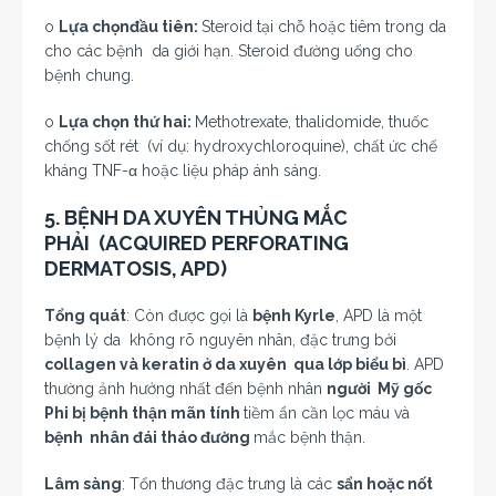
o
Lựa chọnđầu tiên:
Steroid tại chỗ hoặc tiêm trong da
cho các bệnh da giới hạn. Steroid đường uống cho
bệnh chung.
o
Lựa chọn thứ hai:
Methotrexate, thalidomide, thuốc
chống sốt rét (ví dụ: hydroxychloroquine), chất ức chế
kháng TNF-α hoặc liệu pháp ánh sáng.
5. BỆNH DA XUYÊN THỦNG MẮC
PHẢI
(ACQUIRED PERFORATING
DERMATOSIS, APD)
Tổng quát
: Còn được gọi là
bệnh Kyrle
, APD là một
bệnh lý da không rõ nguyên nhân, đặc trưng bởi
collagen và keratin ở da xuyên qua lớp biểu bì
. APD
thường ảnh hưởng nhất đến bệnh nhân
người Mỹ gốc
Phi bị bệnh thận mãn tính
tiềm ẩn cần lọc máu và
bệnh nhân đái tháo đường
mắc bệnh thận.
Lâm sàng
: Tổn thương đặc trưng là các
sẩn hoặc nốt