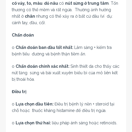
có vảy, to, màu đỏ nâu
có
nút sừng ở trung tâm
. Tổn
thương có thể mềm và rất ngứa. Thường ảnh hưởng
nhất ở
chân
nhưng có thể xảy ra ở bất cứ đâu (ví dụ:
cánh tay, đầu, cổ).
Chẩn đoán
o
Chẩn đoán ban đầu tốt nhất:
Lâm sàng + kiểm tra
bệnh tiểu đường và bệnh thận tiềm ẩn.
o
Chẩn đoán chính xác nhất:
Sinh thiết da cho thấy các
nút tăng sừng và bài xuất xuyên biểu bì của mô liên kết
bị thoái hóa.
Điều trị
o
Lựa chọn đầu tiên:
Điều trị bệnh lý nền + steroid tại
chỗ hoặc thuốc kháng histamine để điều trị ngứa.
o
Lựa chọn thứ hai:
liệu pháp ánh sáng hoặc retinoids.