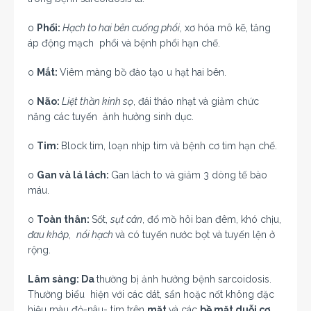
o
Phổi:
Hạch to hai bên cuống phổi
, xơ hóa mô kẽ, tăng
áp động mạch phổi và bệnh phổi hạn chế.
o
Mắt:
Viêm màng bồ đào tạo u hạt hai bên.
o
Não:
Liệt thần kinh sọ
, đái tháo nhạt và giảm chức
năng các tuyến ảnh hưởng sinh dục.
o
Tim:
Block tim, loạn nhịp tim và bệnh cơ tim hạn chế.
o
Gan và lá lách:
Gan lách to và giảm 3 dòng tế bào
máu.
o
Toàn thân:
Sốt,
sụt cân
, đổ mồ hôi ban đêm, khó chịu,
đau khớp
,
nổi hạch
và có tuyến nước bọt và tuyến lện ở
rộng.
Lâm sàng: Da
thường bị ảnh hưởng bệnh sarcoidosis.
Thường biểu hiện với các dát, sẩn hoặc nốt không đặc
hiệu màu đỏ-nâu- tím trên
mặt
và các
bề mặt duỗi cơ