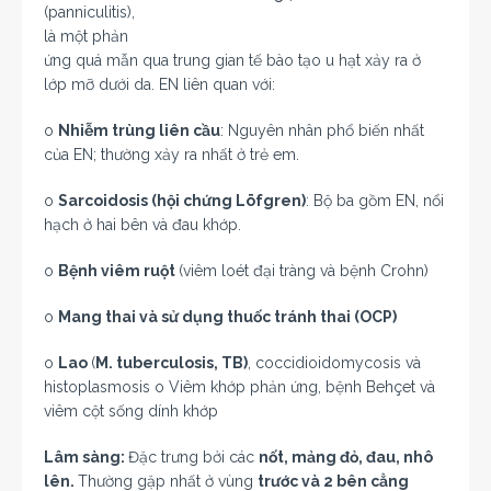
(panniculitis),
là một phản
ứng quá mẫn qua trung gian tế bào tạo u hạt xảy ra ở
lớp mỡ dưới da. EN liên quan với:
o
Nhiễm trùng liên cầu
: Nguyên nhân phổ biến nhất
của EN; thường xảy ra nhất ở trẻ em.
o
Sarcoidosis (hội chứng Löfgren)
: Bộ ba gồm EN, nổi
hạch ở hai bên và đau khớp.
o
Bệnh viêm ruột
(viêm loét đại tràng và bệnh Crohn)
o
Mang thai và sử dụng thuốc tránh thai (OCP)
o
Lao
(
M. tuberculosis, TB)
, coccidioidomycosis và
histoplasmosis
o
Viêm khớp phản ứng, bệnh Behçet và
viêm cột sống dính khớp
Lâm sàng:
Đặc trưng bởi các
nốt, mảng đỏ, đau, nhô
lên.
Thường gặp nhất ở vùng
trước và 2 bên cẳng