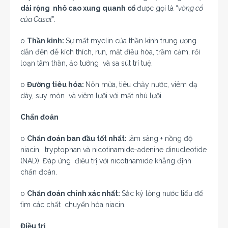
dải rộng nhô cao xung quanh cổ
được gọi là “
vòng cổ
của Casal
”.
o
Thần kinh:
Sự mất myelin của thần kinh trung ương
dẫn đến dễ kích thích, run, mất điều hòa, trầm cảm, rối
loạn tâm thần, ảo tưởng và sa sút trí tuệ.
o
Đường tiêu hóa:
Nôn mửa, tiêu chảy nước, viêm dạ
dày, suy mòn và viêm lưỡi với mất nhú lưỡi.
Chẩn đoán
o
Chẩn đoán ban đầu tốt nhất:
lâm sàng + nồng độ
niacin, tryptophan và nicotinamide-adenine dinucleotide
(NAD). Đáp ứng điều trị với nicotinamide khẳng định
chẩn đoán.
o
Chẩn đoán chính xác nhất:
Sắc ký lỏng nước tiểu để
tìm các chất chuyển hóa niacin.
Điều trị