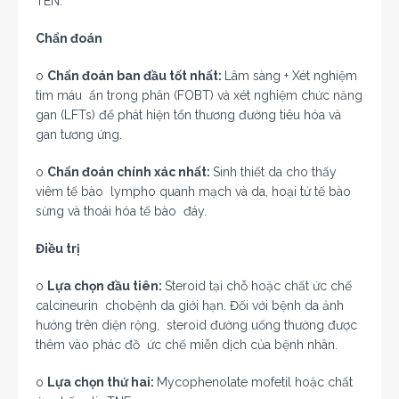
TEN.
Chẩn đoán
o
Chẩn đoán ban đầu tốt nhất:
Lâm sàng + Xét nghiệm
tìm máu ẩn trong phân (FOBT) và xét nghiệm chức năng
gan (LFTs) để phát hiện tổn thương đường tiêu hóa và
gan tương ứng.
o
Chẩn đoán chính xác nhất:
Sinh thiết da cho thấy
viêm tế bào lympho quanh mạch và da, hoại tử tế bào
sừng và thoái hóa tế bào đáy.
Điều trị
o
Lựa chọn đầu tiên:
Steroid tại chỗ hoặc chất ức chế
calcineurin chobệnh da giới hạn. Đối với bệnh da ảnh
hưởng trên diện rộng, steroid đường uống thường được
thêm vào phác đồ ức chế miễn dịch của bệnh nhân.
o
Lựa chọn thứ hai:
Mycophenolate mofetil hoặc chất