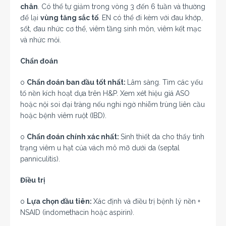
chân
. Có thể tự giảm trong vòng 3 đến 6 tuần và thường
để lại
vùng tăng sắc tố
. EN có thể đi kèm với đau khớp,
sốt, đau nhức cơ thể, viêm tầng sinh môn, viêm kết mạc
và nhức mỏi.
Chẩn đoán
o
Chẩn đoán ban đầu tốt nhất:
Lâm sàng. Tìm các yếu
tố nền kích hoạt dựa trên H&P. Xem xét hiệu giá ASO
hoặc nội soi đại tràng nếu nghi ngờ nhiễm trùng liên cầu
hoặc bệnh viêm ruột (IBD).
o
Chẩn đoán chính xác nhất:
Sinh thiết da cho thấy tình
trạng viêm u hạt của vách mô mỡ dưới da (septal
panniculitis).
Điều trị
o
Lựa chọn đầu tiên:
Xác định và điều trị bệnh lý nền +
NSAID (indomethacin hoặc aspirin).