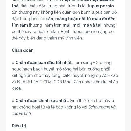
thể
. Biểu hiện đặc trưng nhất trên da là
lupus pernio
;
tổn thương này không liên quan đến bệnh lupus ban đỏ,
đặc trưng bởi các
sẩn, mảng hoặc nốt từ màu đỏ đến
tím sẫm
thường nằm trên
mũi, môi, má và tai,
nhưng
có thể xảy ra ởbất cứđâu. Bệnh lupus pernio nặng có
thể gây biến dạng thẩm mỹ vĩnh viễn.
Chẩn đoán
o
Chẩn đoán ban đầu tốt nhất:
Lâm sàng + X quang
ngực(hạch bạch huyết mở rộng hai bên cuống phổi) +
xét nghiệm cho thấy tăng calci huyết, nồng độ ACE cao
và tỷ lệ tế bào T CD4: CD8 tăng. Cân nhắc kiểm tra nhãn
khoa.
o
Chẩn đoán chính xác nhất:
Sinh thiết da cho thấy u
hạt không hoại tử và tế bào khổng lồ với
Schaumann và
các vệ tinh
.
Điều trị