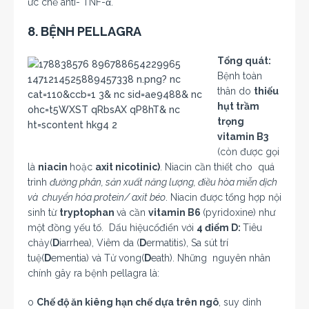
ức chế anti- TNF-α.
8. BỆNH PELLAGRA
Tổng quát:
Bệnh toàn
thân do
thiếu
hụt trầm
trọng
vitamin B3
(còn được gọi
là
niacin
hoặc
axit nicotinic)
. Niacin cần thiết cho quá
trình
đường phân, sản xuất năng lượng, điều hòa miễn dịch
và chuyển hóa protein/ axit béo
. Niacin được tổng hợp nội
sinh từ
tryptophan
và cần
vitamin B6
(pyridoxine) như
một đồng yếu tố. Dấu hiệucổđiển với
4 điểm D:
Tiêu
chảy(
D
iarrhea), Viêm da (
D
ermatitis), Sa sút trí
tuệ(
D
ementia) và Tử vong(
D
eath). Những nguyên nhân
chính gây ra bệnh pellagra là:
o
Chế độ ăn kiêng hạn chế dựa trên ngô
, suy dinh