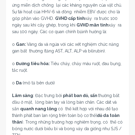
ứng miễn dịch chống lại các kháng nguyên của vật chủ.
Sự tái hoạt của HHV-6 và đồng nhiễm EBV được cho là
góp phần vào GVHD.
GVHD cấp tính
xảy ra trước 100
ngày sau khi cấy ghép, trong khi
GVHD mãn tính
xảy ra
sau 100 ngày. Các cơ quan chính bịảnh hưởng là:
o
Gan:
Vàng da và ngứa với các xét nghiệm chức năng
gan bất thường (tăng AST, ALT, ALP và bilirubin).
o
Đường tiêu hóa:
Tiêu chảy, chảy máu ruột, đau bụng,
tắc ruột.
o
Da
(mô tả bên dưới)
Lâm sàng
: Đặc trưng bởi
phát ban đỏ, sẩn
thường bắt
đầu ở mặt, lòng bàn tay và lòng bàn chân. Các dát và
sẩn
quanh nang lông
có thể kết hợp với nhau để tạo
thành phát ban lan rộng trên toàn bộ cơ thể(
đỏ da toàn
thân
). Trong những trường hợp nghiêm trọng, có thể có
bóng nước dưới biểu bì và bong vảy da giống như SJS /