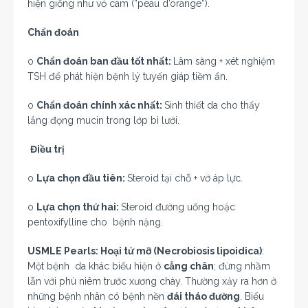
hiện giống như vỏ cam (“peau d’orange”).
Chẩn đoán
o
Chẩn đoán ban đầu tốt nhất:
Lâm sàng + xét nghiệm
TSH để phát hiện bệnh lý tuyến giáp tiềm ẩn.
o
Chẩn đoán chính xác nhất:
Sinh thiết da cho thấy
lắng đọng
mucin trong lớp bì lưới.
Điều trị
o
Lựa chọn đầu tiên:
Steroid tại chỗ + vớ áp lực.
o
Lựa chọn thứ hai:
Steroid đường uống hoặc
pentoxifylline cho bệnh nặng.
USMLE Pearls: Hoại tử mỡ (Necrobiosis lipoidica)
:
Một bệnh da khác biểu hiện ở
cẳng chân
; đừng nhầm
lẫn với phù niêm trước xương chày. Thường xảy ra hơn ở
những bệnh nhân có bệnh nền
đái tháo đường
. Biểu