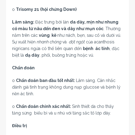
o
Trisomy 21 (hội chứng Down)
Lâm sàng:
Đặc trưng bởi làn
da dày, mịn như nhung
có màu từ nâu đến đen và dày như mụn cóc
. Thường
nằm trên các
vùng kẽ
như nách, bẹn, sau cổ và dưới vú.
Sự xuất hiện
nhanh chóng
và
đột ngột
của acanthosis
nigricans ngứa có thể liên quan đến
bệnh ác tính
, đặc
biệt là
dạ dày
, phổi, buồng trứng hoặc vú.
Chẩn đoán
o
Chẩn đoán ban đầu tốt nhất:
Lâm sàng. Cân nhắc
đánh giá tình trạng không dung nạp glucose và bệnh lý
nền ác tính.
o
Chẩn đoán chính xác nhất:
Sinh thiết da cho thấy
tăng sừng biểu bì và u nhú với tăng sắc tố lớp đáy.
Điều trị