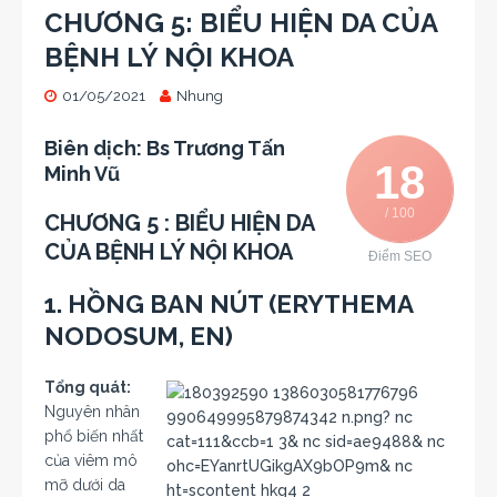
CHƯƠNG 5: BIỂU HIỆN DA CỦA
BỆNH LÝ NỘI KHOA
01/05/2021
Nhung
Biên dịch: Bs Trương Tấn
18
Minh Vũ
/ 100
CHƯƠNG 5
:
BIỂU HIỆN DA
CỦA BỆNH LÝ NỘI KHOA
Điểm SEO
1. HỒNG BAN NÚT (ERYTHEMA
NODOSUM, EN)
Tổng quát:
Nguyên nhân
phổ biến nhất
của viêm mô
mỡ dưới da