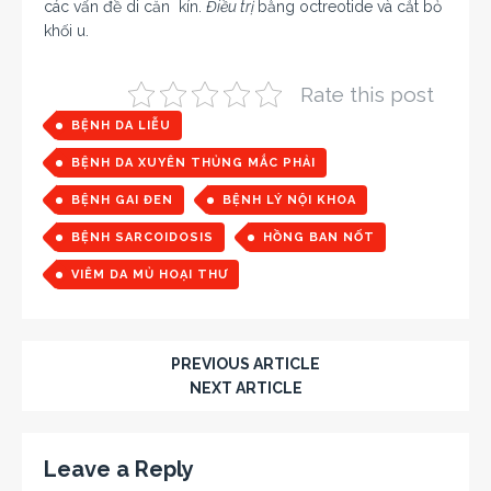
các vấn đề di căn kín.
Điều trị
bằng octreotide và cắt bỏ
khối u.
Rate this post
BỆNH DA LIỄU
BỆNH DA XUYÊN THỦNG MẮC PHẢI
BỆNH GAI ĐEN
BỆNH LÝ NỘI KHOA
BỆNH SARCOIDOSIS
HỒNG BAN NỐT
VIÊM DA MỦ HOẠI THƯ
PREVIOUS ARTICLE
NEXT ARTICLE
Leave a Reply