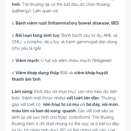
tính
. Tổn thương da có thể bắt đầu do chấn thương
(pathergy). Liên quan với:
o
Bệnh viêm ruột (Inflammatory bowel disease, IBD
)
o
Rối loạn tăng sinh tủy:
Bệnh bạch cầu (ví dụ, AML và
CML), u lympho, đa u tủy và bệnh gammopat đơn dòng
(chủ yếu là IgA).
o
Viêm mạch:
U hạt với viêm nhiều mạch (Wegener)
o
Viêm khớp dạng thấp
(RA) và
viêm khớp huyết
thanh âm tính
Lâm sàng:
Khởi đầu với mụn mủ/ sẩn nhỏ màu đỏ, tiến
triển thành một (hoặc nhiều)
vết loét lớn dần
. Thường
gặp vết loét có
nền hoại tử có mủ
với
bờ dày, xói mòn,
màu tím và ban đỏ xung quanh.
Các vết loét sâu sẽ
lành lại với sẹo hình chữ thập (cribriform). Tổn thương
thường nằm ở chi dưới nhưng có thể xảy ra ở bất cứ đâu
(ví dụ: bộ phận sinh dục). PG có thể giống vết cắn của