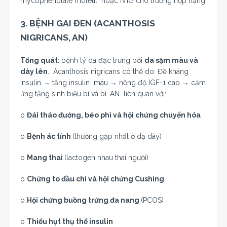
mycophenolate mofetil hoặc IVIG cho trường hợp nặng.
3. BỆNH GAI ĐEN (ACANTHOSIS
NIGRICANS, AN)
Tổng quát:
bệnh lý da đặc trưng bởi
da sậm màu và
dày lên
. Acanthosis nigricans có thể do: Đề kháng
insulin
→
tăng insulin máu
→
nồng độ IGF-1 cao
→
cảm
ứng tăng sinh biểu bì và bì. AN liên quan với:
o
Đái tháo đường, béo phì và hội chứng chuyển hóa
o
Bệnh ác tính
(thường gặp nhất ở dạ dày)
o
Mang thai
(lactogen nhau thai người)
o
Chứng to đầu chi và hội chứng Cushing
o
Hội chứng buồng trứng đa nang
(PCOS)
o
Thiếu hụt thụ thể insulin