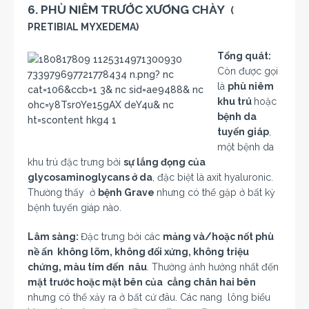
6. PHÙ NIÊM TRƯỚC XƯƠNG CHÀY
(
PRETIBIAL MYXEDEMA)
Tổng quát:
Còn được gọi
là
phù niêm
khu trú
hoặc
bệnh da
tuyến giáp
,
một bệnh da
khu trú đặc trưng bởi
sự lắng đọng của
glycosaminoglycans ở da
, đặc biệt là axit hyaluronic.
Thường thấy ở
bệnh Grave
nhưng có thể gặp ở bất kỳ
bệnh tuyến giáp nào.
Lâm sàng:
Đặc trưng bởi các
mảng và/hoặc nốt phù
nề ấn không lõm, không đối xứng, không triệu
chứng, màu tím đến nâu
. Thường ảnh hưởng nhất đến
mặt trước hoặc mặt bên của cẳng chân hai bên
nhưng có thể xảy ra ở bất cứ đâu. Các nang lông biểu