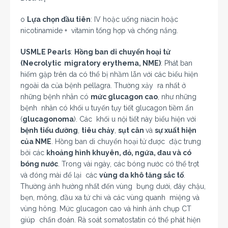
o
Lựa chọn đầu tiên
: IV hoặc uống niacin hoặc
nicotinamide + vitamin tổng hợp và chống nắng.
USMLE Pearls
:
Hồng ban di chuyển hoại tử
(Necrolytic migratory erythema, NME)
: Phát ban
hiếm gặp trên da có thể bị nhầm lẫn với các biểu hiện
ngoài da của bệnh pellagra. Thường xảy ra nhất ở
những bệnh nhân có
mức glucagon cao
, như những
bệnh nhân có khối u tuyến tụy tiết glucagon tiềm ẩn
(
glucagonoma
). Các khối u nội tiết này biểu hiện với
bệnh tiểu đường
,
tiêu chảy
,
sụt cân
và
sự xuất hiện
của NME
. Hồng ban di chuyển hoại tử được đặc trưng
bởi các
khoảng hình khuyên, đỏ, ngứa, đau và có
bóng nước
. Trong vài ngày, các bóng nước có thể trợt
và đóng mài để lại các
vùng da khô tăng sắc tố
.
Thường ảnh hưởng nhất đến vùng bụng dưới, đáy chậu,
bẹn, mông, đầu xa tứ chi và các vùng quanh miệng và
vùng hông. Mức glucagon cao và hình ảnh chụp CT
giúp chẩn đoán. Rà soát somatostatin có thể phát hiện