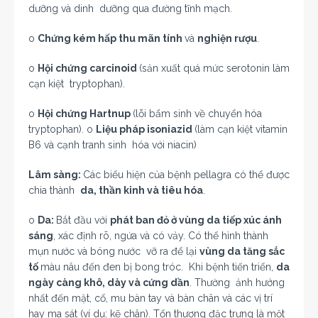
dưỡng và dinh dưỡng qua đường tĩnh mạch.
o
Chứng kém hấp thu mãn tính
và
nghiện rượu
.
o
Hội chứng carcinoid
(sản xuất quá mức serotonin làm
cạn kiệt tryptophan).
o
Hội chứng Hartnup
(lỗi bẩm sinh về chuyển hóa
tryptophan).
o
Liệu pháp isoniazid
(làm cạn kiệt vitamin
B6 và cạnh tranh sinh hóa với niacin)
Lâm sàng:
Các biểu hiện của bệnh pellagra có thể được
chia thành
da, thần kinh và tiêu hóa
.
o
Da:
Bắt đầu với
phát ban đỏ ở vùng da tiếp xúc ánh
sáng
, xác định rõ, ngứa và có vảy. Có thể hình thành
mụn nước và bóng nước vỡ ra để lại
vùng da tăng sắc
tố
màu nâu đến đen bị bong tróc. Khi bệnh tiến triển,
da
ngày càng khô, dày và cứng dần
. Thường ảnh hưởng
nhất đến mặt, cổ, mu bàn tay và bàn chân và các vị trí
hay ma sát (ví dụ: kẽ chân). Tổn thương đặc trưng là một