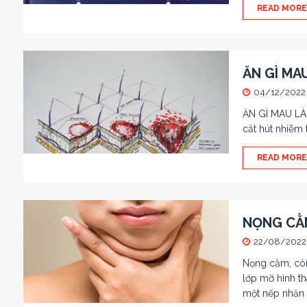
READ MORE
ĂN GÌ MA
04/12/2022
ĂN GÌ MAU LÀN
cắt hút nhiễm 
READ MORE
NỌNG CẰM
22/08/2022
Nọng cằm, còn 
lớp mỡ hình th
một nếp nhăn t