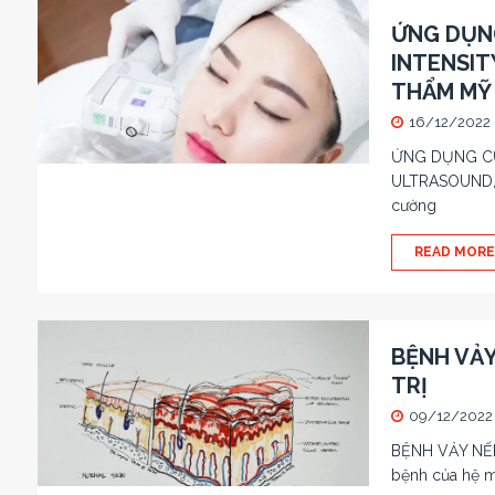
ỨNG DỤNG
INTENSIT
THẨM MỸ
16/12/2022
ỨNG DỤNG CỦ
ULTRASOUND, 
cường
READ MORE
BỆNH VẢY
TRỊ
09/12/2022
BỆNH VẢY NẾN
bệnh của hệ 