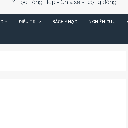
Y Học Tổng Hợp - Chia sẻ vì cộng đồng
ỌC
ĐIỀU TRỊ
SÁCH Y HỌC
NGHIÊN CỨU