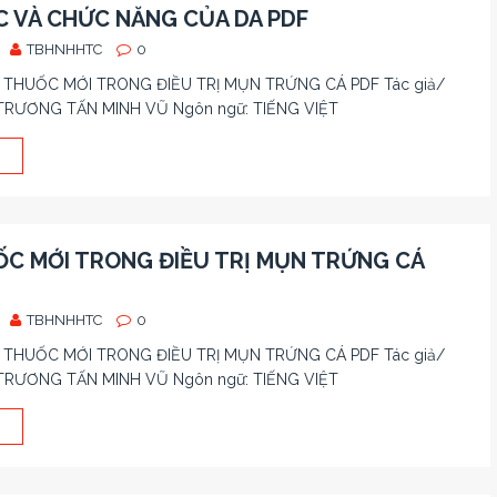
 VÀ CHỨC NĂNG CỦA DA PDF
TBHNHHTC
0
C THUỐC MỚI TRONG ĐIỀU TRỊ MỤN TRỨNG CÁ PDF Tác giả/
. TRƯƠNG TẤN MINH VŨ Ngôn ngữ: TIẾNG VIỆT
C MỚI TRONG ĐIỀU TRỊ MỤN TRỨNG CÁ
TBHNHHTC
0
C THUỐC MỚI TRONG ĐIỀU TRỊ MỤN TRỨNG CÁ PDF Tác giả/
. TRƯƠNG TẤN MINH VŨ Ngôn ngữ: TIẾNG VIỆT