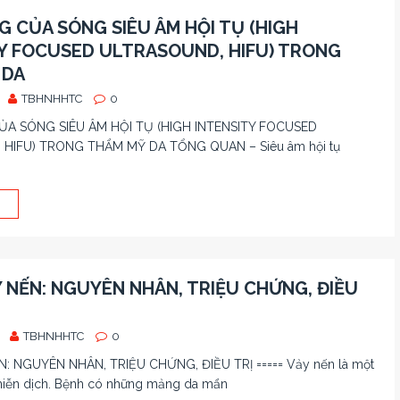
 CỦA SÓNG SIÊU ÂM HỘI TỤ (HIGH
Y FOCUSED ULTRASOUND, HIFU) TRONG
 DA
TBHNHHTC
0
A SÓNG SIÊU ÂM HỘI TỤ (HIGH INTENSITY FOCUSED
HIFU) TRONG THẨM MỸ DA TỔNG QUAN – Siêu âm hội tụ
 NẾN: NGUYÊN NHÂN, TRIỆU CHỨNG, ĐIỀU
TBHNHHTC
0
: NGUYÊN NHÂN, TRIỆU CHỨNG, ĐIỀU TRỊ ===== Vảy nến là một
miễn dịch. Bệnh có những mảng da mẩn