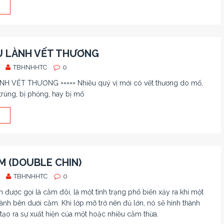
U LÀNH VẾT THƯƠNG
TBHNHHTC
0
H VẾT THƯƠNG ===== Nhiều quý vị mới có vết thương do mổ,
trùng, bị phỏng, hay bị mổ
 (DOUBLE CHIN)
TBHNHHTC
0
được gọi là cằm đôi, là một tình trạng phổ biến xảy ra khi một
ành bên dưới cằm. Khi lớp mỡ trở nên đủ lớn, nó sẽ hình thành
ạo ra sự xuất hiện của một hoặc nhiều cằm thừa.