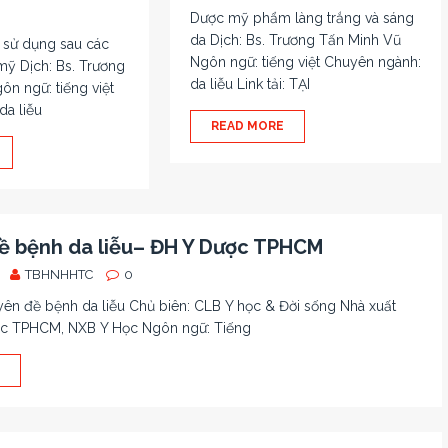
Dược mỹ phẩm làng trắng và sáng
da Dịch: Bs. Trương Tấn Minh Vũ
sử dụng sau các
Ngôn ngữ: tiếng việt Chuyên ngành:
mỹ Dịch: Bs. Trương
da liễu Link tải: TẠI
n ngữ: tiếng việt
da liễu
READ MORE
ề bệnh da liễu– ĐH Y Dược TPHCM
TBHNHHTC
0
yên đề bệnh da liễu Chủ biên: CLB Y học & Đời sống Nhà xuất
ợc TPHCM, NXB Y Học Ngôn ngữ: Tiếng