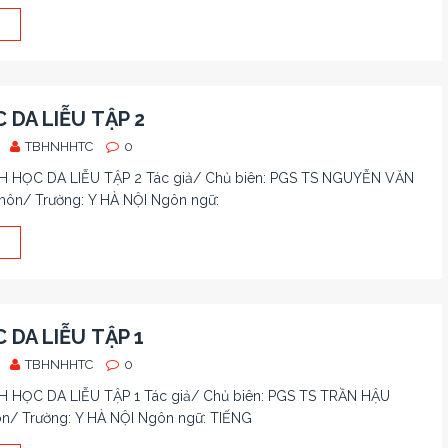
 DA LIỄU TẬP 2
TBHNHHTC
0
NH HỌC DA LIỄU TẬP 2 Tác giả/ Chủ biên: PGS TS NGUYỄN VĂN
n/ Trường: Y HÀ NỘI Ngôn ngữ:
 DA LIỄU TẬP 1
TBHNHHTC
0
H HỌC DA LIỄU TẬP 1 Tác giả/ Chủ biên: PGS TS TRẦN HẬU
/ Trường: Y HÀ NỘI Ngôn ngữ: TIẾNG