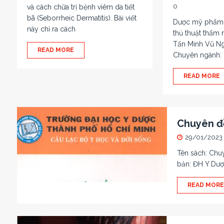
0
và cách chữa trị bệnh viêm da tiết
bã (Seborrheic Dermatitis). Bài viết
Dược mỹ phẩm 
này chỉ ra cách
thủ thuật thẩm 
Tấn Minh Vũ Ngô
READ MORE
Chuyên ngành: 
READ MORE
Chuyên đ
29/01/2023
Tên sách: Chu
bản: ĐH Y Dư
READ MORE