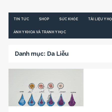
TIN TỨC
SHOP
SỨC KHỎE
TÀI LIỆU Y H
ẢNH Y KHOA VÀ TRANH Y HỌC
Danh mục:
Da Liễu