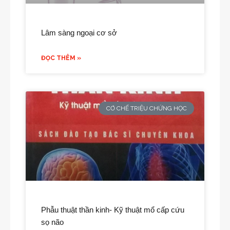
Lâm sàng ngoại cơ sở
ĐỌC THÊM »
CƠ CHẾ TRIỆU CHỨNG HỌC
Phẫu thuật thần kinh- Kỹ thuật mổ cấp cứu
sọ não