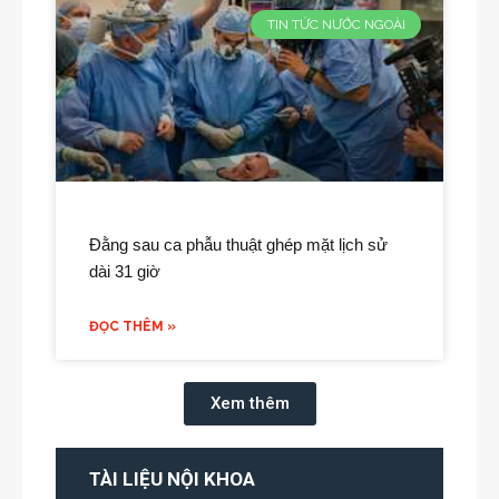
TIN TỨC NƯỚC NGOÀI
Đằng sau ca phẫu thuật ghép mặt lịch sử
dài 31 giờ
ĐỌC THÊM »
Xem thêm
TÀI LIỆU NỘI KHOA