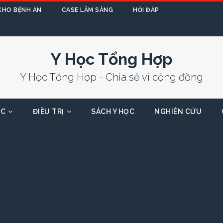
KHO BỆNH ÁN
CASE LÂM SÀNG
HỎI ĐÁP
Y Học Tổng Hợp
Y Học Tổng Hợp - Chia sẻ vì cộng đồng
ỌC
ĐIỀU TRỊ
SÁCH Y HỌC
NGHIÊN CỨU