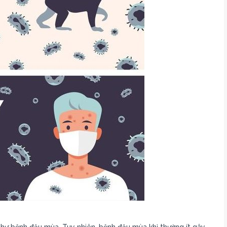
như bệnh đậu mùa. Tuy nhiên, bệnh đậu mùa khỉ thường ít gây