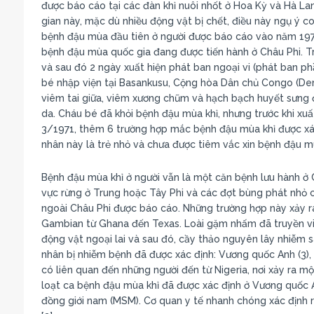
được báo cáo tại các đàn khỉ nuôi nhốt ở Hoa Kỳ và Hà La
gian này, mặc dù nhiều động vật bị chết, điều này ngụ ý
bệnh đậu mùa đầu tiên ở người được báo cáo vào năm 197
bệnh đậu mùa quốc gia đang được tiến hành ở Châu Phi. Trư
và sau đó 2 ngày xuất hiện phát ban ngoại vi (phát ban ph
bé nhập viện tại Basankusu, Cộng hòa Dân chủ Congo (De
viêm tai giữa, viêm xương chũm và hạch bạch huyết sưng đ
da. Cháu bé đã khỏi bệnh đậu mùa khỉ, nhưng trước khi xuất
3/1971, thêm 6 trường hợp mắc bệnh đậu mùa khỉ được xác
nhân này là trẻ nhỏ và chưa được tiêm vắc xin bệnh đậu m
Bệnh đậu mùa khỉ ở người vẫn là một căn bệnh lưu hành ở 
vực rừng ở Trung hoặc Tây Phi và các đợt bùng phát nhỏ 
ngoài Châu Phi được báo cáo. Những trường hợp này xảy ra
Gambian từ Ghana đến Texas. Loài gặm nhấm đã truyền vi
động vật ngoại lai và sau đó, cầy thảo nguyên lây nhiễm s
nhân bị nhiễm bệnh đã được xác định: Vương quốc Anh (3), 
có liên quan đến những người đến từ Nigeria, nơi xảy ra
loạt ca bệnh đậu mùa khỉ đã được xác định ở Vương quốc A
đồng giới nam (MSM). Cơ quan y tế nhanh chóng xác định r