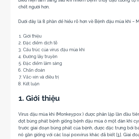
chết người hơn.
Dưới đây là 8 phần để hiểu rõ hơn về Bệnh đậu mùa khỉ –
Giới thiệu
Đặc điểm dịch tễ
Cấu trúc của virus đậu mùa khỉ
Đường lây truyền
Đặc điểm lâm sàng
Chẩn đoán
Vắc-xin và điều trị
Kết luận
1. Giới thiệu
Virus đậu mùa khỉ (Monkeypox ) được phân lập lần đầu ti
đợt bùng phát bệnh giống bệnh đậu mùa ở một đàn khỉ cy
trước giai đoạn bùng phát của bệnh, được đặc trưng bởi ban
nó gần giống với các loại poxvirus khác đã biết [
1
]. Giai 