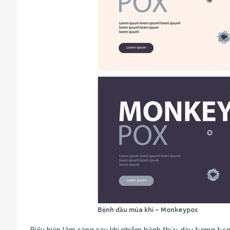
Bệnh đầu mùa khỉ – Monkeypox
Biểu hiện lâm sàng sau khi nhiễm bệnh thủy đậu tương tự 