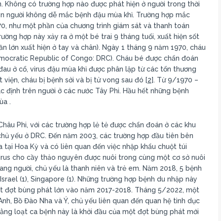
n. Không có trường hợp nào được phát hiện ở người trong thời
 con người không dễ mắc bệnh đậu mùa khỉ. Trường hợp mắc
0, như một phần của chương trình giám sát và thanh toán
ờng hợp này xảy ra ở một bé trai 9 tháng tuổi, xuất hiện sốt
ần lớn xuất hiện ở tay và chân). Ngày 1 tháng 9 năm 1970, cháu
mocratic Republic of Congo: DRC). Cháu bé được chẩn đoán
au ở cổ, virus đậu mùa khỉ được phân lập từ các tổn thương
 viện, cháu bị bệnh sởi và bị tử vong sau đó [
2
]. Từ 9/1970 –
 định trên người ở các nước Tây Phi. Hầu hết những bệnh
ùa .
Châu Phi, với các trường hợp lẻ tẻ được chẩn đoán ở các khu
chủ yếu ở DRC. Đến năm 2003, các trường hợp đầu tiên bên
 tại Hoa Kỳ và có liên quan đến việc nhập khẩu chuột túi
rus cho cầy thảo nguyên được nuôi trong cùng một cơ sở nuôi
ang người, chủ yếu là thanh niên và trẻ em. Năm 2018, 5 bệnh
Israel (1), Singapore (1). Những trường hợp bệnh du nhập này
 một đợt bùng phát lớn vào năm 2017-2018. Tháng 5/2022, một
nh, Bồ Đào Nha và Ý, chủ yếu liên quan đến quan hệ tình dục
ằng loạt ca bệnh này là khởi đầu của một đợt bùng phát mới