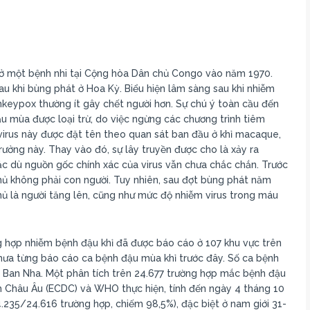
 ở một bệnh nhi tại Cộng hòa Dân chủ Congo vào năm 1970.
au khi bùng phát ở Hoa Kỳ. Biểu hiện lâm sàng sau khi nhiễm
keypox thường ít gây chết người hơn. Sự chú ý toàn cầu đến
 mùa được loại trừ, do việc ngừng các chương trình tiêm
irus này được đặt tên theo quan sát ban đầu ở khỉ macaque,
rưởng này. Thay vào đó, sự lây truyền được cho là xảy ra
c dù nguồn gốc chính xác của virus vẫn chưa chắc chắn. Trước
chủ không phải con người. Tuy nhiên, sau đợt bùng phát năm
ủ là người tăng lên, cũng như mức độ nhiễm virus trong máu
g hợp nhiễm bệnh đậu khỉ đã được báo cáo ở 107 khu vực trên
chưa từng báo cáo ca bệnh đậu mùa khỉ trước đây. Số ca bệnh
ây Ban Nha. Một phân tích trên 24.677 trường hợp mắc bệnh đậu
 Châu Âu (ECDC) và WHO thực hiện, tính đến ngày 4 tháng 10
.235/24.616 trường hợp, chiếm 98,5%), đặc biệt ở nam giới 31-