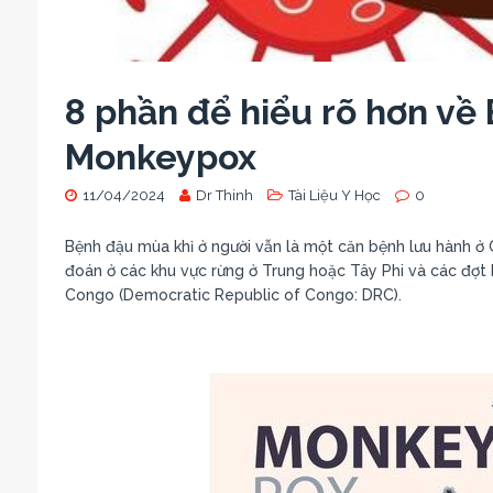
8 phần để hiểu rõ hơn về
Monkeypox
11/04/2024
Dr Thinh
Tài Liệu Y Học
0
Bệnh đậu mùa khỉ ở người vẫn là một căn bệnh lưu hành ở C
đoán ở các khu vực rừng ở Trung hoặc Tây Phi và các đợt
Congo (Democratic Republic of Congo: DRC).