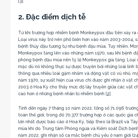
[
3
].
2. Đặc điểm dịch tễ
Từ khi trường hợp nhiễm bệnh Monkeypox đầu tiên xảy ra
Loại virus này trở nên phổ biến hơn vào năm 2003-2004, s
bệnh thủy đậu tương tự như bệnh đậu mùa. Tuy nhiên, Mon
Monkeypox tăng lên vào những năm 1970, sau khi bệnh đậu
phòng bệnh đậu mùa nên tỷ lệ Monkeypox gia tăng. Loại v
mặc dù nó không thực sự được truyền bởi những loài linh t
thông qua nhiều loài gặm nhấm và động vật có vú nhỏ, mặ
năm 1970, sự xuất hiện của virus chỉ được ghi nhận ở vật 
2003 ở Hoa Kỳ cho thấy mức độ lây truyền giữa các vật ch
cao hơn ở những bệnh nhân bị nhiễm bệnh [
2
].
Tính đến ngày 7 tháng 10 năm 2022, tổng số 71.096 trườn
toàn thế giới, trong đó 70.377 trường hợp ở các quốc gia 
lớn nhất được báo cáo ở Hoa Kỳ, tiếp theo là Brazil và T
mùa khỉ do Trung tâm Phòng ngừa và Kiểm soát Dịch bệnh
năm 2022, ghi nhận số ca mắc bệnh chủ yếu ở nam giới (24