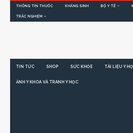
THÔNG TIN THUỐC
KHÁNG SINH
BỘ Y TẾ
TRẮC NGHIỆM
TIN TỨC
SHOP
SỨC KHỎE
TÀI LIỆU Y H
ẢNH Y KHOA VÀ TRANH Y HỌC