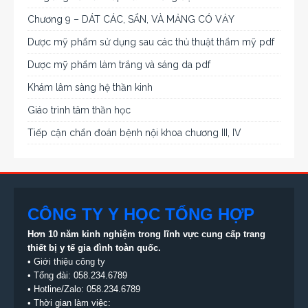
Chương 9 – DÁT CÁC, SẨN, VÀ MẢNG CÓ VẢY
Dược mỹ phẩm sử dụng sau các thủ thuật thẩm mỹ pdf
Dược mỹ phẩm làm trắng và sáng da pdf
Khám lâm sàng hệ thần kinh
Giáo trình tâm thần học
Tiếp cận chẩn đoán bệnh nội khoa chương III, IV
CÔNG TY Y HỌC TỔNG HỢP
Hơn 10 năm kinh nghiệm trong lĩnh vực cung cấp trang
thiết bị
y tế gia đình toàn quốc.
•
Giới thiệu công ty
• Tổng đài:
058.234.6789
• Hotline/Zalo: 058.234.6789
• Thời gian làm việc: