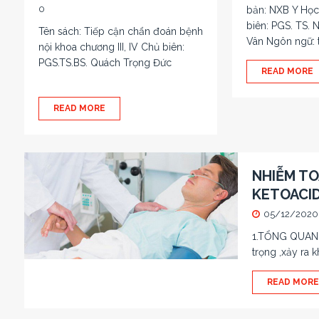
0
bản: NXB Y Học
biên: PGS. TS.
Tên sách: Tiếp cận chẩn đoán bệnh
Vân Ngôn ngữ: 
nội khoa chương III, IV Chủ biên:
PGS.TS.BS. Quách Trọng Đức
READ MORE
READ MORE
NHIỄM TO
KETOACID
05/12/2020
1.TỔNG QUAN N
trọng ,xảy ra k
READ MORE