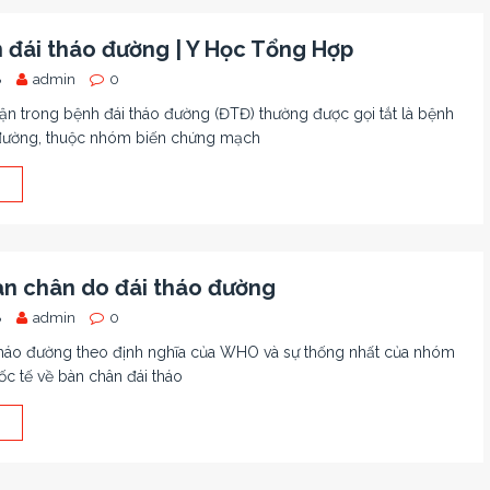
 đái tháo đường | Y Học Tổng Hợp
8
admin
0
ận trong bệnh đái tháo đường (ĐTĐ) thường được gọi tắt là bệnh
 đường, thuộc nhóm biến chứng mạch
àn chân do đái tháo đường
8
admin
0
tháo đường theo định nghĩa của WHO và sự thống nhất của nhóm
c tế về bàn chân đái tháo