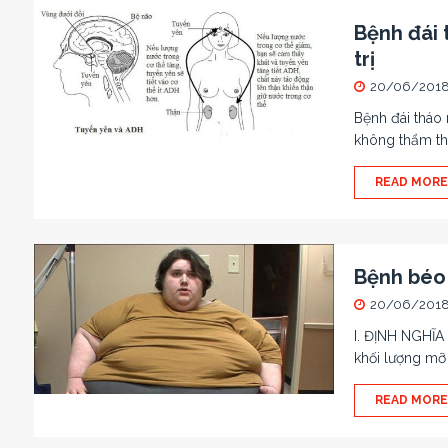
Bệnh đái 
trị
20/06/201
Bệnh đái tháo 
không thẩm th
READ MORE
Bệnh béo 
20/06/201
I. ĐỊNH NGHĨA 
khối lượng mỡ
READ MORE