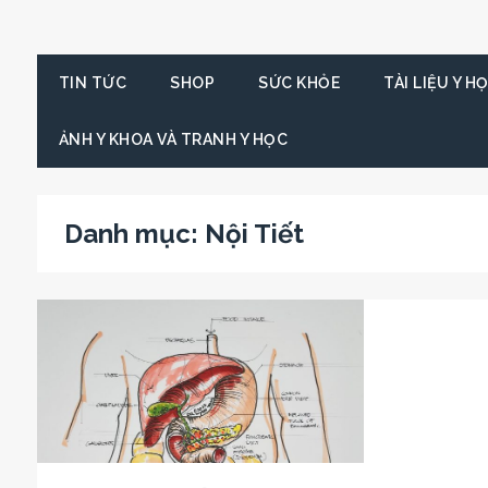
TIN TỨC
SHOP
SỨC KHỎE
TÀI LIỆU Y H
ẢNH Y KHOA VÀ TRANH Y HỌC
Danh mục:
Nội Tiết