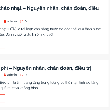
tháo nhạt – Nguyên nhân, chẩn đoán, điều
8
admin
0
nhạt (ĐTN) là rối loạn cân bằng nước do đào thải qua thận nước
ấu. Bệnh thường do khiếm khuyết
phì – Nguyên nhân, chẩn đoán, điều trị
8
admin
0
Béo phì là tình trạng tăng trọng lượng cơ thể mạn tính do tăng
 quá mức và không bình