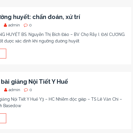
ờng huyết: chẩn đoán, xử trí
admin
0
 HUYẾT BS. Nguyễn Thị Bích Đào – BV Chợ Rẫy I. ĐẠI CƯƠNG
t được xác định khi ngưỡng đường huyết
bài giảng Nội Tiết Y Huế
8
admin
0
giảng Nội Tiết Y Huế Y3 – HC Nhiễm độc giáp – TS Lê Văn Chi –
nh Basedow