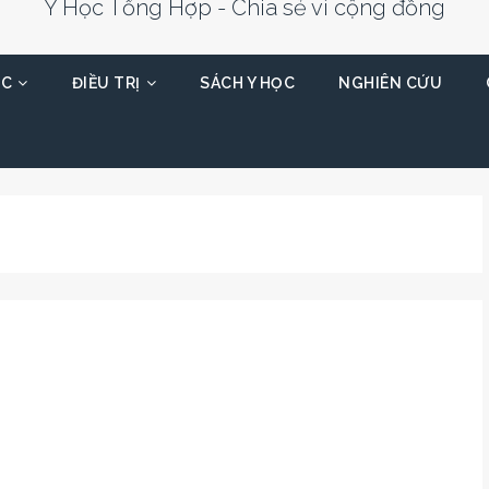
Y Học Tổng Hợp - Chia sẻ vì cộng đồng
ỌC
ĐIỀU TRỊ
SÁCH Y HỌC
NGHIÊN CỨU