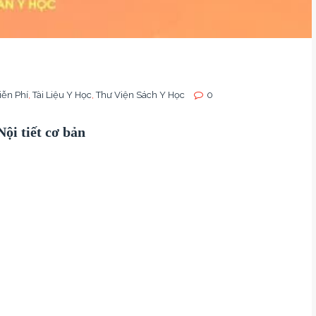
iễn Phí
,
Tài Liệu Y Học
,
Thư Viện Sách Y Học
0
Nội tiết cơ bản