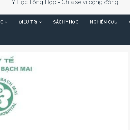
Y Học Tổng Hợp - Chia sẻ vì cộng đồng
ỌC
ĐIỀU TRỊ
SÁCH Y HỌC
NGHIÊN CỨU