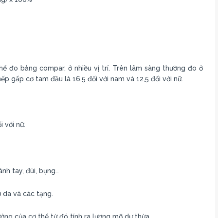
ể đo bằng compar, ở nhiều vị trí. Trên lâm sàng thường đo ở
nếp gấp cơ tam đầu là 16,5 đối với nam và 12,5 đối với nữ.
 với nữ.
nh tay, đùi, bụng…
 da và các tạng.
ởng của cơ thể từ đó tính ra lượng mỡ dư thừa.