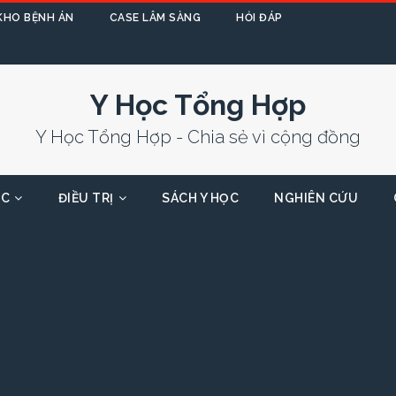
KHO BỆNH ÁN
CASE LÂM SÀNG
HỎI ĐÁP
Y Học Tổng Hợp
Y Học Tổng Hợp - Chia sẻ vì cộng đồng
ỌC
ĐIỀU TRỊ
SÁCH Y HỌC
NGHIÊN CỨU