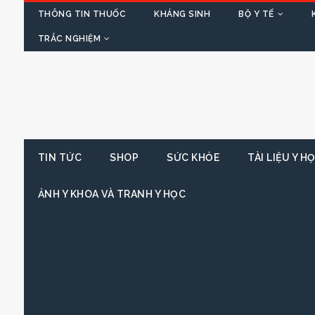
THÔNG TIN THUỐC
KHÁNG SINH
BỘ Y TẾ
TRẮC NGHIỆM
TIN TỨC
SHOP
SỨC KHỎE
TÀI LIỆU Y H
ẢNH Y KHOA VÀ TRANH Y HỌC