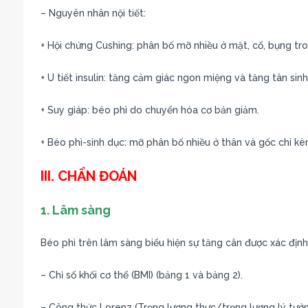
– Nguyên nhân nội tiết:
+ Hội chứng Cushing: phân bố mỡ nhiều ở mặt, cổ, bụng tron
+ U tiết insulin: tăng cảm giác ngon miệng và tăng tân sin
+ Suy giáp: béo phì do chuyển hóa cơ bản giảm.
+ Béo phì-sinh dục: mỡ phân bố nhiều ở thân và gốc chi kè
III. CHẨN ĐOÁN
1. Lâm sàng
Béo phì trên lâm sàng biểu hiện sự tăng cân được xác đị
– Chỉ số khối cơ thể (BMI) (bảng 1 và bảng 2).
– Công thức Lorenz (Trọng lượng thực/trọng lượng lý tưở