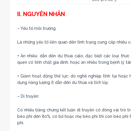
II. NGUYÊN NHÂN
– Yếu tố môi trường:
Là những yếu tố liên quan đến tình trạng cung cấp nhiều ca
+ Ăn nhiều: dẫn đến dư thừa calo, đặc biệt các loại thức
quen có tính chất gia đình, hoặc ăn nhiều trong bệnh lý tâ
+ Giảm hoạt động thể lực: do nghề nghiệp tĩnh tại hoặc 
dụng năng lượng ít dẫn đến dư thừa và tích lũy.
– Di truyền:
Có nhiều bằng chứng kết luận di truyền có đóng vai trò tr
béo phì đến 80%, có bố hoặc mẹ béo phì thì con béo phì t
phì.