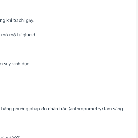
g khi tứ chi gầy.
h mô mỡ từ glucid.
m suy sinh dục.
nh bằng phương pháp đo nhân trắc (anthropometry) lâm sàng:
ng) x 100%