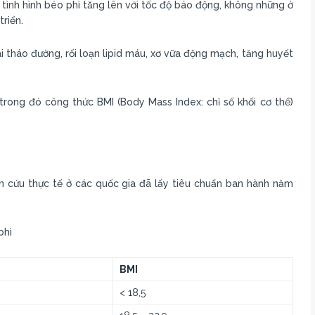
tình hình béo phì tǎng lên với tốc độ báo động, không những ở
riển.
 tháo đường, rối loạn lipid máu, xơ vữa động mạch, tăng huyết
rong đó công thức BMI (Body Mass Index: chỉ số khối cơ thể)
n cứu thực tế ở các quốc gia đã lấy tiêu chuẩn ban hành năm
phì
BMI
< 18,5