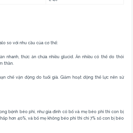
lo so với nhu cầu của cơ thể:
 ăn nhanh, thức ăn chứa nhiều glucid. Ăn nhiều có thể do thói
m thần.
hạn chế vận động do tuổi già. Giảm hoạt động thể lực nên sử
ong bệnh béo phì, như gia đình có bố và mẹ béo phì thì con bị
hấp hơn 40%, và bố mẹ không béo phì thì chỉ 7% số con bị béo