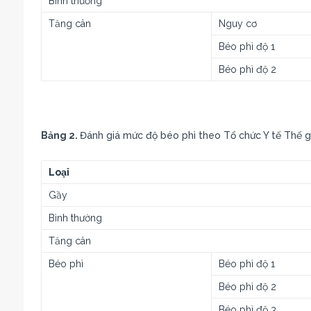
Bình thường
Tăng cân
Nguy cơ
Béo phì độ 1
Béo phì độ 2
Bảng 2.
Đánh giá mức độ béo phì theo Tổ chức Y tế Thế gi
Loại
Gầy
Bình thường
Tăng cân
Béo phì
Béo phì độ 1
Béo phì độ 2
Béo phì độ 3