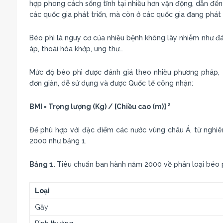
hợp phong cách sống tĩnh tại nhiều hơn vận động, dẫn đến 
các quốc gia phát triển, mà còn ở các quốc gia đang phát t
Béo phì là nguy cơ của nhiều bệnh không lây nhiễm như đái
áp, thoái hóa khớp, ung thư…
Mức độ béo phì được đánh giá theo nhiều phương pháp, t
đơn giản, dễ sử dụng và được Quốc tế công nhận:
2
BMI = Trọng lượng (Kg) / [Chiều cao (m)]
Để phù hợp với đặc điểm các nước vùng châu Á, từ nghiê
2000 như bảng 1.
Bảng 1.
Tiêu chuẩn ban hành năm 2000 về phân loại béo 
Loại
Gầy