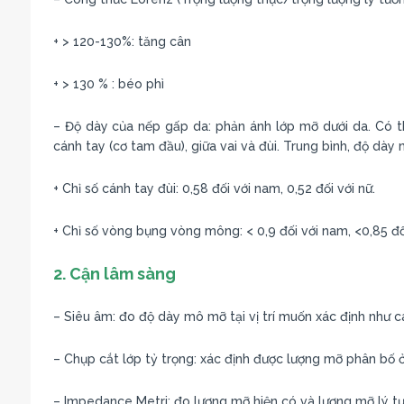
+ > 120-130%: tăng cân
+ > 130 % : béo phì
– Độ dày của nếp gấp da: phản ánh lớp mỡ dưới da. Có th
cánh tay (cơ tam đầu), giữa vai và đùi. Trung bình, độ dày 
+ Chỉ số cánh tay đùi: 0,58 đối với nam, 0,52 đối với nữ.
+ Chỉ số vòng bụng vòng mông: < 0,9 đối với nam, <0,85 đối
2. Cận lâm sàng
– Siêu âm: đo độ dày mô mỡ tại vị trí muốn xác định như cá
– Chụp cắt lớp tỷ trọng: xác định được lượng mỡ phân bố ở
– Impedance Metri: đo lượng mỡ hiện có và lượng mỡ lý tư