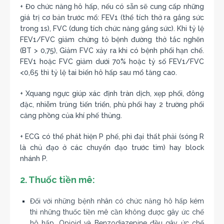
+ Đo chức năng hô hấp, nếu có sẵn sẽ cung cấp những
giá trị cơ bản trước mổ: FEV1 (thể tích thở ra gắng sức
trong 1s), FVC (dung tích chức năng gắng sức). Khi tỷ lệ
FEV1/FVC giảm chứng tỏ bệnh đường thở tắc nghẽn
(BT > 0,75), Giảm FVC xảy ra khi có bệnh phổi hạn chế.
FEV1 hoặc FVC giảm dưới 70% hoặc tỷ số FEV1/FVC
<0,65 thì tỷ lệ tai biến hô hấp sau mổ tăng cao.
+ Xquang ngực giúp xác định tràn dịch, xẹp phổi, đông
đặc, nhiễm trùng tiến triển, phù phổi hay 2 trường phổi
căng phồng của khí phế thủng.
+ ECG có thể phát hiện P phế, phì đại thất phải (sóng R
là chủ đạo ở các chuyển đạo trước tim) hay block
nhánh P.
2. Thuốc tiền mê:
Đối với những bệnh nhân có chức năng hô hấp kém
thì những thuốc tiền mê cần không được gây ức chế
hô hấp. Opioid và Benzodiazepine đều gây ức chế