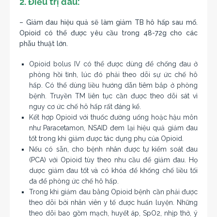
2. Điều trị đau:
– Giảm đau hiệu quả sẽ làm giảm TB hô hấp sau mổ.
Opioid có thể được yêu cầu trong 48-72g cho các
phẫu thuật lớn.
Opioid bolus IV có thể được dùng để chống đau ở
phòng hồi tỉnh, lúc đó phải theo dõi sự ức chế hô
hấp. Có thể dùng liều hướng dẫn tiêm bắp ở phòng
bệnh. Truyền TM liên tục cần được theo dõi sát vì
nguy cơ ức chế hô hấp rất đáng kể.
Kết hợp Opioid với thuốc đường uống hoặc hậu môn
như Paracetamon, NSAID đem lại hiệu quả giảm đau
tốt trong khi giảm được tác dụng phụ của Opioid.
Nếu có sẵn, cho bệnh nhân được tự kiểm soát đau
(PCA) với Opioid tùy theo nhu cầu để giảm đau. Họ
dược giảm đau tốt và có khóa để khống chế liều tối
đa để phòng ức chế hô hấp.
Trong khi giảm đau bằng Opioid bệnh cần phải được
theo dõi bởi nhân viên y tế được huấn luyện. Những
theo dõi bao gồm mạch, huyết áp, SpO2, nhịp thở, ý