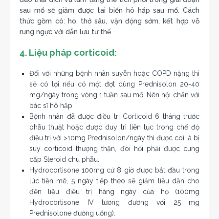
sau mổ sẽ giảm được tai biến hô hấp sau mổ. Cách
thức gồm có: ho, thở sâu, vận động sớm, kết hợp vỗ
rung ngực với dẫn lưu tư thế
4. Liệu pháp corticoid:
Đối với những bệnh nhân suyễn hoặc COPD nặng thì
sẽ có lợi nếu có một đợt dùng Prednisolon 20-40
mg/ngày trong vòng 1 tuần sau mổ. Nên hội chẩn với
bác sĩ hô hấp.
Bệnh nhân đã được điều trị Corticoid 6 tháng trước
phẫu thuật hoặc được duy trì liên tục trong chế độ
điều trị với >10mg Prednisolon/ngày thì được coi là bị
suy corticoid thượng thận, đòi hỏi phải được cung
cấp Steroid chu phẫu.
Hydrocortisone 100mg cứ 8 giờ được bắt đầu trong
lúc tiền mê, 5 ngày tiếp theo sẽ giảm liều dần cho
đến liều điều trị hàng ngày của họ (100mg
Hydrocortisone IV tương đương với 25 mg
Prednisolone đường uống).