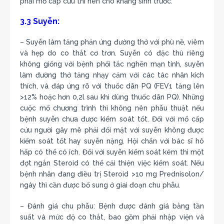
phải mổ cấp cứu thì nên cho kháng sinh trước.
3.3 Suyễn:
– Suyễn làm tăng phản ứng đường thở với phù nề, viêm
và hẹp do co thắt cơ trơn. Suyễn có đặc thù riêng
không giống với bệnh phổi tắc nghẽn mạn tính, suyễn
làm đường thở tăng nhạy cảm với các tác nhân kích
thích, và đáp ứng rõ với thuốc dãn PQ (FEV1 tăng lên
>12% hoặc hơn 0,2l sau khi dùng thuốc dãn PQ). Những
cuộc mổ chương trình thì không nên phẫu thuật nếu
bệnh suyễn chưa được kiểm soát tốt. Đối với mổ cấp
cứu người gây mê phải đối mặt với suyễn không được
kiểm soát tốt hay suyễn nặng. Hội chẩn với bác sĩ hô
hấp có thể có ích. Đối với suyễn kiểm soát kém thì một
đợt ngắn Steroid có thể cải thiện việc kiểm soát. Nếu
bệnh nhân đang điều trị Steroid >10 mg Prednisolon/
ngày thì cần được bổ sung ở giai đoạn chu phẫu.
– Đánh giá chu phẫu: Bệnh được đánh giá bằng tần
suất và mức độ co thắt, bao gồm phải nhập viện và