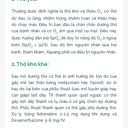
Thường được định nghĩa là thở khó và thiếu O
, có thể
2
do đau, lo lắng, nhiễm trùng, nhiễm toan và thiếu máu
do chảy máu. Điều trị ban đầu là chắn chắn đường thở
của bệnh nhân và có O
ẩm qua mặt nạ mặt. Điều này
2
được hướng dẫn bởi SpO
để duy trì nồng độ O
ở ngoại
2
2
biên (SpO
> 92%). Sau đó tìm nguyên nhân qua hỏi
2
bệnh, thăm khám, Xquang phổi và điều trị nguyên nhân.
2. Thở khò khè:
Sau mổ đường thở có thể bị ảnh hưởng do tồn dư của
gây mê (an thần bằng midazolam hay Opioid), do ói
hay do tai biến của phẫu thuật (sau mổ tuyến giáp hay
cận giáp) liệt dây TK thanh quản quặt ngược có thể
gây liệt dây thanh và tụ máu ở cổ gây chèn ép đường
thở. Phẫu thuật thanh quản có thể gây phù đường thở.
Xử lý bằng Adrenaline 2-2,5 mg dạng khí dung và
Dexamethazone 4-8 mg/IV.