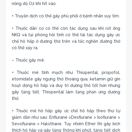
nồng độ O2 khí hít vào.
+ Truyền dịch có thể gây phù phổi ở bệnh nhân suy tim.
+ Thuốc dãn cơ có thể còn tác dụng sau khi rút ống
NKQ và tại phòng hồi tỉnh có thể tái tác dụng gây ức
chế hô hấp ở đường thở trên và tắc nghẽn đường thở
có thể xảy ra.
– Thuốc gây mê:
+ Thuốc mê tĩnh mạch như Thiopental, propofol,
etomidate gây ngưng thở thoáng qua, ketamin giữ gìn
hoạt động hô hấp và duy trì đường thở tốt hơn nhưng
gây tăng tiết. Thiopental làm tăng phản ứng đường
thở.
+ Thuốc mê hô hấp gây ức chế hô hấp theo thứ tự
giảm dần như sau: Enflurane >Desflurane > Isoflurane >
Sevoflurane > Halothane. Tuy nhiên Ether thì gây kích
thích hô hấp và gây tăng thông khí phút, tăng tiết dịch