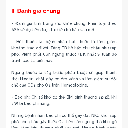
II. Đánh giá chung:
– Đánh giá tình trạng sức khỏe chung: Phân loại theo
ASA sẽ dự kiến được tai biến hô hấp sau mổ.
– Hút thuốc lá: bệnh nhân hút thuốc lá làm giảm
khoảng trao đổi khí. Tăng TB hô hấp chu phẫu như xẹp
phổi, viêm phổi. Cần ngưng thuốc lá ít nhất 8 tuần để
tránh các tai biến này.
Ngưng thuốc lá 12g trước phẫu thuật sẽ giúp thanh
thải Nicotin, chất gây co đm vành và làm giảm sự đổi
chỗ của CO2 cho O2 trên Hemoglobine.
– Béo phì: Chỉ số khối cơ thể: BMI bình thường 22-28, khi
>35 là béo phì nặng.
Những bệnh nhân béo phì có thể gây đặt NKQ khó, xẹp
phổi chu phẫu gây thiếu O2, tiền căn ngưng thở khi ngủ