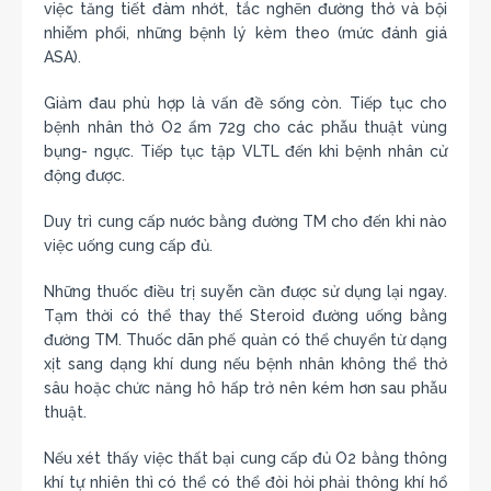
việc tăng tiết đàm nhớt, tắc nghẽn đường thở và bội
nhiễm phổi, những bệnh lý kèm theo (mức đánh giá
ASA).
Giảm đau phù hợp là vấn đề sống còn. Tiếp tục cho
bệnh nhân thở O2 ẩm 72g cho các phẫu thuật vùng
bụng- ngực. Tiếp tục tập VLTL đến khi bệnh nhân cử
động được.
Duy trì cung cấp nước bằng đường TM cho đến khi nào
việc uống cung cấp đủ.
Những thuốc điều trị suyễn cần được sử dụng lại ngay.
Tạm thời có thể thay thế Steroid đường uống bằng
đường TM. Thuốc dãn phế quản có thể chuyển từ dạng
xịt sang dạng khí dung nếu bệnh nhân không thể thở
sâu hoặc chức năng hô hấp trở nên kém hơn sau phẫu
thuật.
Nếu xét thấy việc thất bại cung cấp đủ O2 bằng thông
khí tự nhiên thì có thể có thể đòi hỏi phải thông khí hổ