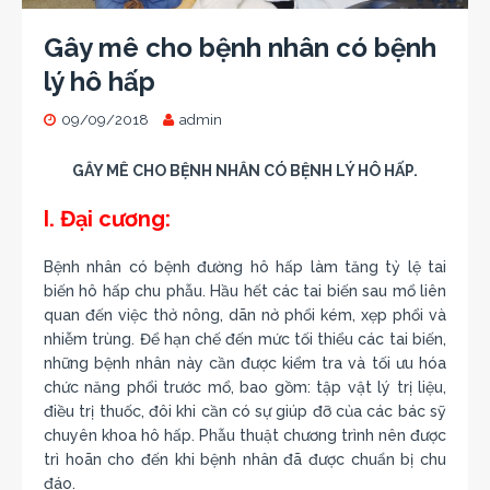
Gây mê cho bệnh nhân có bệnh
lý hô hấp
09/09/2018
admin
GÂY MÊ CHO BỆNH NHÂN CÓ BỆNH LÝ HÔ HẤP.
I. Đại cương:
Bệnh nhân có bệnh đường hô hấp làm tăng tỷ lệ tai
biến hô hấp chu phẫu. Hầu hết các tai biến sau mổ liên
quan đến việc thở nông, dãn nở phổi kém, xẹp phổi và
nhiễm trùng. Để hạn chế đến mức tối thiểu các tai biến,
những bệnh nhân này cần được kiểm tra và tối ưu hóa
chức năng phổi trước mổ, bao gồm: tập vật lý trị liệu,
điều trị thuốc, đôi khi cần có sự giúp đỡ của các bác sỹ
chuyên khoa hô hấp. Phẫu thuật chương trình nên được
trì hoãn cho đến khi bệnh nhân đã được chuẩn bị chu
đáo.