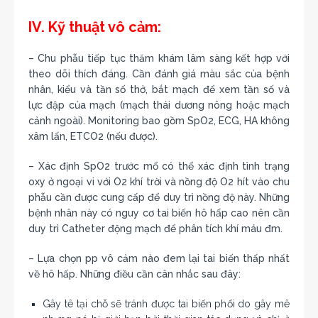
IV. Kỹ thuật vô cảm:
– Chu phẫu tiếp tục thăm khám lâm sàng kết hợp với
theo dõi thích đáng. Cần đánh giá màu sắc của bệnh
nhân, kiểu và tần số thở, bắt mạch để xem tần số và
lực đập của mạch (mạch thái dương nông hoặc mạch
cảnh ngoài). Monitoring bao gồm SpO2, ECG, HA không
xâm lấn, ETCO2 (nếu được).
– Xác định SpO2 trước mổ có thể xác định tình trạng
oxy ở ngoại vi với O2 khí trời và nồng độ O2 hít vào chu
phẫu cần được cung cấp để duy trì nồng độ này. Những
bệnh nhân này có nguy cơ tai biến hô hấp cao nên cần
duy trì Catheter động mạch để phân tích khí máu đm.
– Lựa chọn pp vô cảm nào đem lại tai biến thấp nhất
về hô hấp. Những điều cần cân nhắc sau đây:
Gây tê tại chỗ sẽ tránh được tai biến phổi do gây mê