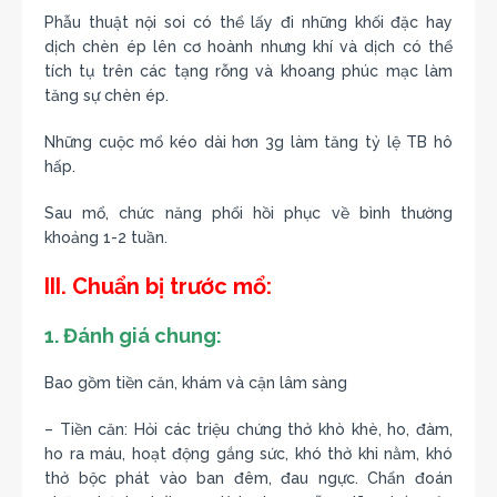
Phẫu thuật nội soi có thể lấy đi những khối đặc hay
dịch chèn ép lên cơ hoành nhưng khí và dịch có thể
tích tụ trên các tạng rỗng và khoang phúc mạc làm
tăng sự chèn ép.
Những cuộc mổ kéo dài hơn 3g làm tăng tỷ lệ TB hô
hấp.
Sau mổ, chức năng phổi hồi phục về bình thường
khoảng 1-2 tuần.
III. Chuẩn bị trước mổ:
1. Đánh giá chung:
Bao gồm tiền căn, khám và cận lâm sàng
– Tiền căn: Hỏi các triệu chứng thở khò khè, ho, đàm,
ho ra máu, hoạt động gắng sức, khó thở khi nằm, khó
thở bộc phát vào ban đêm, đau ngực. Chẩn đoán