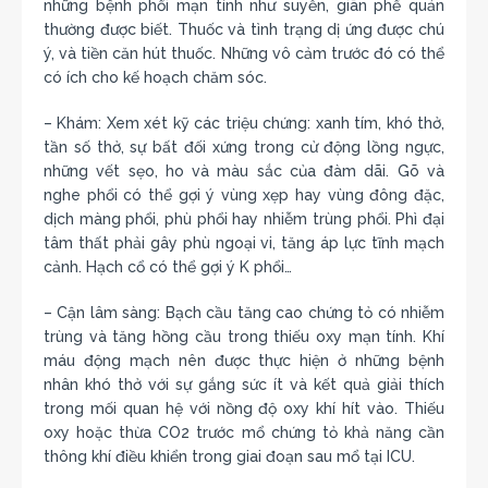
những bệnh phổi mạn tính như suyễn, giãn phế quản
thường được biết. Thuốc và tình trạng dị ứng được chú
ý, và tiền căn hút thuốc. Những vô cảm trước đó có thể
có ích cho kế hoạch chăm sóc.
– Khám: Xem xét kỹ các triệu chứng: xanh tím, khó thở,
tần số thở, sự bất đối xứng trong cử động lồng ngực,
những vết sẹo, ho và màu sắc của đàm dãi. Gõ và
nghe phổi có thể gợi ý vùng xẹp hay vùng đông đặc,
dịch màng phổi, phù phổi hay nhiễm trùng phổi. Phì đại
tâm thất phải gây phù ngoại vi, tăng áp lực tĩnh mạch
cảnh. Hạch cổ có thể gợi ý K phổi…
– Cận lâm sàng: Bạch cầu tăng cao chứng tỏ có nhiễm
trùng và tăng hồng cầu trong thiếu oxy mạn tính. Khí
máu động mạch nên được thực hiện ở những bệnh
nhân khó thở với sự gắng sức ít và kết quả giải thích
trong mối quan hệ với nồng độ oxy khí hít vào. Thiếu
oxy hoặc thừa CO2 trước mổ chứng tỏ khả năng cần
thông khí điều khiển trong giai đoạn sau mổ tại ICU.