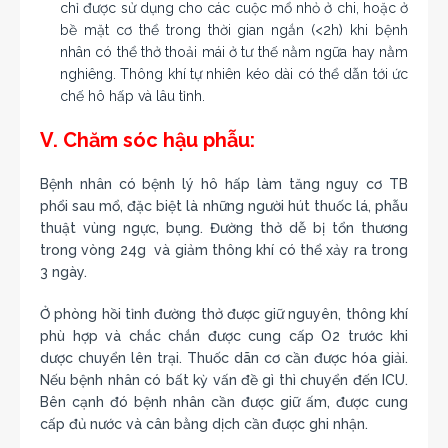
chỉ được sử dụng cho các cuộc mổ nhỏ ở chi, hoặc ở
bề mặt cơ thể trong thời gian ngắn (<2h) khi bệnh
nhân có thể thở thoải mái ở tư thế nằm ngữa hay nằm
nghiêng. Thông khí tự nhiên kéo dài có thể dẫn tới ức
chế hô hấp và lâu tỉnh.
V. Chăm sóc hậu phẫu:
Bệnh nhân có bệnh lý hô hấp làm tăng nguy cơ TB
phổi sau mổ, đặc biệt là những người hút thuốc lá, phẫu
thuật vùng ngực, bụng. Đường thở dễ bị tổn thương
trong vòng 24g và giảm thông khí có thể xảy ra trong
3 ngày.
Ở phòng hồi tỉnh đường thở được giữ nguyên, thông khí
phù hợp và chắc chắn được cung cấp O2 trước khi
dược chuyển lên trại. Thuốc dãn cơ cần được hóa giải.
Nếu bệnh nhân có bất kỳ vấn đề gì thì chuyển đến ICU.
Bên cạnh đó bệnh nhân cần được giữ ấm, được cung
cấp đủ nước và cân bằng dịch cần được ghi nhận.