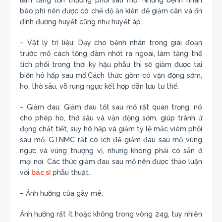
làm tăng tổn thương phổi sau mổ. Những bệnh nhân
béo phì nên được có chế độ ăn kiên để giảm cân và ổn
định đường huyết cũng như huyết áp.
– Vật lý trị liệu: Dạy cho bệnh nhân trong giai đoạn
trước mổ cách tống đàm nhớt ra ngoài, làm tăng thể
tích phổi trong thời kỳ hậu phẫu thì sẽ giảm được tai
biến hô hấp sau mổ.Cách thức gồm có vận động sớm,
ho, thở sâu, vỗ rung ngực kết hợp dẫn lưu tư thế.
– Giảm đau: Giảm đau tốt sau mổ rất quan trọng, nó
cho phép ho, thở sâu và vận động sớm, giúp tránh ứ
đọng chất tiết, suy hô hấp và giảm tỷ lệ mắc viêm phổi
sau mổ. GTNMC rất có ích để giảm đau sau mổ vùng
ngực và vùng thượng vị, nhưng không phải có sẵn ở
mọi nơi. Các thức giảm đau sau mổ nên được thảo luận
với
bác sĩ
phẫu thuật.
– Ảnh hưởng của gây mê:
Ảnh hưởng rất ít hoặc không trong vòng 24g, tuy nhiên