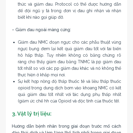
thức và giảm đau. Protocol có thể được hướng dẫn
để đội ngũ y tá trong đơn vị đau ghi nhận và nhận
biết khi nào gọi giúp đỡ.
– Giảm đau ngoài màng cứng:
Giảm đau NMC đoạn ngực cho các phẫu thuật vùng
ngực bụng đem lại kết quả giảm đau tốt với tai biến
hô hấp thấp. Tuy nhiên không có bằng chứng rõ
ràng cho thấy giảm đau bằng TNMC là pp giảm đau
tốt nhất so với các pp giảm đau khác và nó không thể
thực hiện ở khắp mọi nơi.
Sự kết hợp nồng độ thấp thuốc tê và liều thấp thuốc
opioid trong dung dịch bơm vào khoang NMC có kết
quả giảm đau tốt nhất với tác dụng phụ thấp nhất
(giảm ức chế hh của Opioid và độc tính của thuốc tê).
3. Vật lý trị liệu:
Hướng dẫn bệnh nhân trong giai đoạn trước mổ cách
đào thải dịch và làm tăng thể tích phổi trong giai đoạn