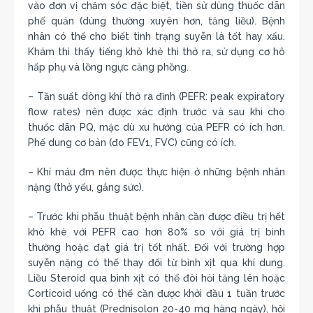
vào đơn vị chăm sóc đặc biệt, tiền sử dùng thuốc dãn
phế quản (dùng thường xuyên hơn, tăng liều). Bệnh
nhân có thể cho biết tình trạng suyễn là tốt hay xấu.
Khám thì thấy tiếng khò khè thì thở ra, sử dụng cơ hô
hấp phụ và lồng ngực căng phồng.
– Tần suất dòng khí thở ra đỉnh (PEFR: peak expiratory
flow rates) nên được xác định trước và sau khi cho
thuốc dãn PQ, mặc dù xu hướng của PEFR có ích hơn.
Phế dung cơ bản (đo FEV1, FVC) cũng có ích.
– Khí máu đm nên được thực hiện ở những bệnh nhân
nặng (thở yếu, gắng sức).
– Trước khi phẫu thuật bệnh nhân cần được điều trị hết
khò khè với PEFR cao hơn 80% so với giá trị bình
thường hoặc đạt giá trị tốt nhất. Đối với trường hợp
suyễn nặng có thể thay đổi từ bình xịt qua khí dung.
Liều Steroid qua bình xịt có thể đòi hỏi tăng lên hoặc
Corticoid uống có thể cần được khởi đầu 1 tuần trước
khi phẫu thuật (Prednisolon 20-40 mg hàng ngày), hội