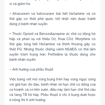
vị và giảm ho.
+ Atracurium và tubocurare bài tiết histamine và có
thể gây co thắt phế quản, tốt nhất nên được tránh
dùng ở bệnh nhân suyễn.
+ Thuốc Opioid và Benzodiazepine ức chế cử động hô
hấp và phản xạ với thiếu O2, thừa CO2. Morphine có
thể gây tăng tiết Histamine và thỉnh thoảng gây co
thắt PQ. Những thuốc chống viêm NSAIDS có thể làm
suyễn trầm trọng hơn. Pethidine là thuốc dùng cho
bệnh nhân suyễn.
– Ảnh hưởng của phẫu thuật:
Việc băng vết mổ vùng bụng trên hay vùng ngực cùng
với giới hạn do đau, bệnh nhân sẽ hạn chế cử động của
cơ hoành và cơ liên sườn, điều này làm hạn chế thở sâu
và tăng TB hô hấp. Phẫu thuật ở chi, ở bụng dưới hoặc
ở nông thì ít ảnh hưởng.