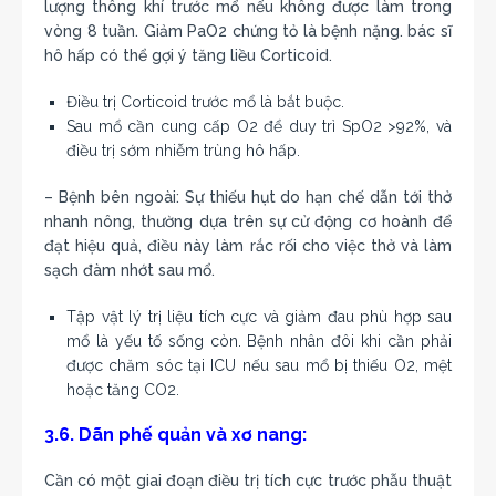
lượng thông khí trước mổ nếu không được làm trong
vòng 8 tuần. Giảm PaO2 chứng tỏ là bệnh nặng. bác sĩ
hô hấp có thể gợi ý tăng liều Corticoid.
Điều trị Corticoid trước mổ là bắt buộc.
Sau mổ cần cung cấp O2 để duy trì SpO2 >92%, và
điều trị sớm nhiễm trùng hô hấp.
– Bệnh bên ngoài: Sự thiếu hụt do hạn chế dẫn tới thở
nhanh nông, thường dựa trên sự cử động cơ hoành để
đạt hiệu quả, điều này làm rắc rối cho việc thở và làm
sạch đàm nhớt sau mổ.
Tập vật lý trị liệu tích cực và giảm đau phù hợp sau
mổ là yếu tố sống còn. Bệnh nhân đôi khi cần phải
được chăm sóc tại ICU nếu sau mổ bị thiếu O2, mệt
hoặc tăng CO2.
3.6. Dãn phế quản và xơ nang:
Cần có một giai đoạn điều trị tích cực trước phẫu thuật