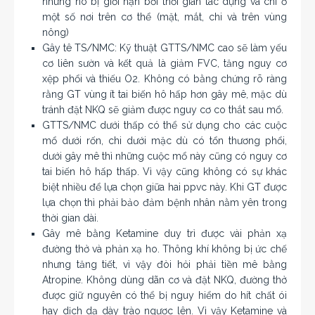
nhưng nó bị giới hạn bởi thời gian tác dụng và chỉ ở
một số nơi trên cơ thể (mặt, mắt, chi và trên vùng
nông)
Gây tê TS/NMC: Kỹ thuật GTTS/NMC cao sẽ làm yếu
cơ liên sườn và kết quả là giảm FVC, tăng nguy cơ
xệp phổi và thiếu O2. Không có bằng chứng rõ ràng
rằng GT vùng ít tai biến hô hấp hơn gây mê, mặc dù
tránh đặt NKQ sẽ giảm được nguy cơ co thắt sau mổ.
GTTS/NMC dưới thấp có thể sử dụng cho các cuộc
mổ dưới rốn, chi dưới mặc dù có tổn thương phổi,
dưới gây mê thì những cuộc mổ này cũng có nguy cơ
tai biến hô hấp thấp. Vì vậy cũng không có sự khác
biệt nhiều để lựa chọn giữa hai ppvc này. Khi GT được
lựa chọn thì phải bảo đảm bệnh nhân nằm yên trong
thời gian dài.
Gây mê bằng Ketamine duy trì được vài phản xạ
đường thở và phản xạ ho. Thông khí không bị ức chế
nhưng tăng tiết, vì vậy đòi hỏi phải tiền mê bằng
Atropine. Không dùng dãn cơ và đặt NKQ, đường thở
được giữ nguyên có thể bị nguy hiểm do hít chất ói
hay dịch dạ dày trào ngược lên. Vì vậy Ketamine và