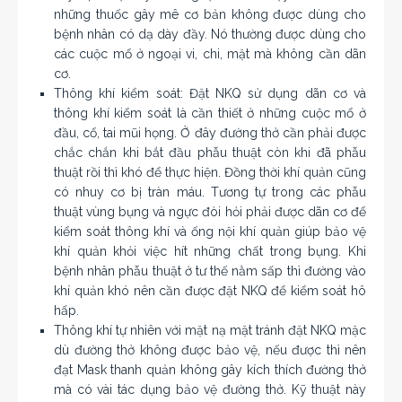
những thuốc gây mê cơ bản không được dùng cho
bệnh nhân có dạ dày đầy. Nó thường được dùng cho
các cuộc mổ ở ngoại vi, chi, mặt mà không cần dãn
cơ.
Thông khí kiểm soát: Đặt NKQ sử dụng dãn cơ và
thông khí kiểm soát là cần thiết ở những cuộc mổ ở
đầu, cổ, tai mũi họng. Ở đây đường thở cần phải được
chắc chắn khi bắt đầu phẫu thuật còn khi đã phẫu
thuật rồi thì khó để thực hiện. Đồng thời khí quản cũng
có nhuy cơ bị tràn máu. Tương tự trong các phẫu
thuật vùng bụng và ngực đòi hỏi phải được dãn cơ để
kiểm soát thông khí và ống nội khí quản giúp bảo vệ
khí quản khỏi việc hít những chất trong bụng. Khi
bệnh nhân phẫu thuật ở tư thế nằm sấp thì đường vào
khí quản khó nên cần được đặt NKQ để kiểm soát hô
hấp.
Thông khí tự nhiên với mặt nạ mặt tránh đặt NKQ mặc
dù đường thở không được bảo vệ, nếu được thì nên
đạt Mask thanh quản không gây kích thích đường thở
mà có vài tác dụng bảo vệ đường thở. Kỹ thuật này