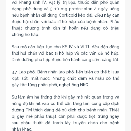
với kháng sinh IV, vật lý trị liệu, thuốc dãn phế quản
dạng phế dung và 5-10 mg prednisolon / ngày uống
nếu bệnh nhân đã dùng Corticoid kéo dài. Điều này cần
được hội chẩn với bác sĩ hô hấp của bệnh nhân. Phẫu
thuật chương trình cần trì hoãn nếu đang có triệu
chứng hô hấp.
Sau mổ cần tiếp tục cho KS IV và VLTL đều đặn đồng
thời hội chẩn với bác sĩ hô hấp về các vấn đề hô hấp.
Dinh dưỡng phù hợp được tiến hành càng sớm càng tốt.
3.7. Lao phổi: Bệnh nhân lao phổi tiến triển có thể bị suy
kiệt, sốt, mất nước. Những chất đàm và máu có thể
gây tắc từng phần phổi, nghẹt ống NKQ.
Sự làm ẩm hệ thống thở khi gây mê rất quan trọng và
nồng độ khí hít vào có thể cần tăng lên, cung cấp dịch
đường TM thích đáng để bù dịch cho bệnh nhân. Thiết
bị gây mê phẫu thuật cần phải được tiệt trùng ngay
sau phẫu thuật để tránh lây truyền chéo cho bệnh
nhân khác.