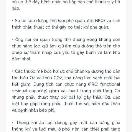
nó có thể đẩy bệnh nhân hô hấp hạn chế thành suy hô
hấp.
+ Sự lôi kéo đường thở (soi phế quản, đặt NKQ) và kích
thích phẫu thuật có thể gây co thắt khí phế quản.
+ Ống nội khí quản trong thế đường vòng không còn
chức năng lọc, giữ ẩm, giữ ấm của đường thở trên cho
phép sự thâm nhập của yếu tố gây bệnh và làm khô
đàm nhớt.
+ Các thuốc mê bốc hơi ức chế phản xạ đường thở dẫn
tới thiếu O2 và thừa CO2, khả năng làm sạch chất bài
tiết giảm. Dung tích cặn chức năng (FRC: functional
residual capacity) giảm và shunt trong phổi tăng. Có
những phẫu thuật thay đổi bất lợi gây thiếu O2, đặc
biệt hay gặp trong phẫu thuật tán sỏi, nằm đầu thấp
và bệnh nhân béo phì.
+ Thông khí áp lực dương gây mất cân bằng giữa
thông khí và tưới máu ở phổi nên cần thiết phải tăng