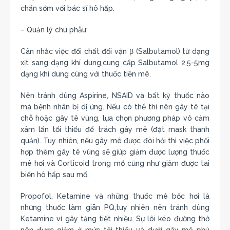
chẩn sớm với bác sĩ hô hấp.
– Quản lý chu phẫu:
Cân nhắc việc đổi chất đối vận β (Salbutamol) từ dạng
xịt sang dạng khí dung,cung cấp Salbutamol 2,5-5mg
dạng khí dung cùng với thuốc tiền mê.
Nên tránh dùng Aspirine, NSAID và bất kỳ thuốc nào
mà bệnh nhân bị dị ứng. Nếu có thể thì nên gây tê tại
chỗ hoặc gây tê vùng, lựa chọn phương pháp vô cảm
xâm lấn tối thiểu để trách gây mê (đặt mask thanh
quản). Tuy nhiên, nếu gây mê được đòi hỏi thì việc phối
hợp thêm gây tê vùng sẽ giúp giảm được lượng thuốc
mê hơi và Corticoid trong mổ cũng như giảm được tai
biến hô hấp sau mổ.
Propofol, Ketamine và những thuốc mê bốc hơi là
những thuốc làm giãn PQ,tuy nhiên nên tránh dùng
Ketamine vì gây tăng tiết nhiều. Sự lôi kéo đường thở