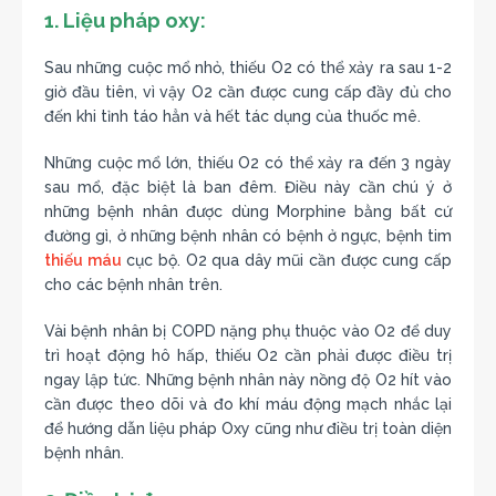
1. Liệu pháp oxy:
Sau những cuộc mổ nhỏ, thiếu O2 có thể xảy ra sau 1-2
giờ đầu tiên, vì vậy O2 cần được cung cấp đầy đủ cho
đến khi tỉnh táo hẳn và hết tác dụng của thuốc mê.
Những cuộc mổ lớn, thiếu O2 có thể xảy ra đến 3 ngày
sau mổ, đặc biệt là ban đêm. Điều này cần chú ý ở
những bệnh nhân được dùng Morphine bằng bất cứ
đường gì, ở những bệnh nhân có bệnh ở ngực, bệnh tim
thiếu máu
cục bộ. O2 qua dây mũi cần được cung cấp
cho các bệnh nhân trên.
Vài bệnh nhân bị COPD nặng phụ thuộc vào O2 để duy
trì hoạt động hô hấp, thiếu O2 cần phải được điều trị
ngay lập tức. Những bệnh nhân này nồng độ O2 hít vào
cần được theo dõi và đo khí máu động mạch nhắc lại
để hướng dẫn liệu pháp Oxy cũng như điều trị toàn diện
bệnh nhân.