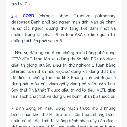
trợ tại ICU.
3.4. COPD
(chronic obác sĩtructive pulmonary
desease): Bệnh phổi tắc nghẽn mạn tính. Vấn đề chính
là sự tắc nghẽn đường thở, tăng tiết đàm nhớt và
nhiễm trùng tái phát. Phân loại ASA có liên quan tới
những tai biến phổi sau mổ.
– Nếu sự đảo ngược được chứng minh bằng phế dung
(FEV1/FVC tăng lên sau dùng thuốc dãn PQ), nó được
điều trị giống suyễn. Điều trị thử nghiệm 1 tuần bằng
Steroid toàn thân nếu việc sử dụng khí dung thất bại
để điều trị chứng thở khò khè. Kháng sinh chỉ được sử
dụng nếu màu của đàm gợi ý đang có viêm cấp tính.
Suy thất P và thất T được điều trị với lợi tiểu. VLTL giúp
làm sạch chất tiết và động viên bệnh nhân bỏ thuốc lá.
– Định lượng khí máu động mạch trước mổ ở những
bệnh nhân khó thở khi leo lên 1 lầu hoặc những bệnh
nhân có phì đại thất P. Những bệnh nhân này cần được