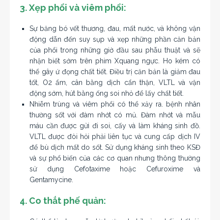
3. Xẹp phổi và viêm phổi:
Sự băng bó vết thương, đau, mất nước, và không vận
động dẫn đến suy sụp và xẹp những phần căn bản
của phổi trong những giờ đầu sau phẫu thuật và sẽ
nhận biết sớm trên phim Xquang ngực. Ho kém có
thể gây ứ đọng chất tiết. Điều trị căn bản là giảm đau
tốt, O2 ẩm, cân bằng dịch cẩn thận, VLTL và vận
động sớm, hút bằng ống soi nhỏ để lấy chất tiết.
Nhiễm trùng và viêm phổi có thể xảy ra. bệnh nhân
thường sốt với đàm nhớt có mủ. Đàm nhớt và mẫu
máu cần được gửi đi soi, cấy và làm kháng sinh đồ.
VLTL được đòi hỏi phải liên tục và cung cấp dịch IV
để bù dịch mất do sốt. Sử dụng kháng sinh theo KSĐ
và sự phổ biến của các cơ quan nhưng thông thường
sử dụng Cefotaxime hoặc Cefuroxime và
Gentamycine.
4. Co thắt phế quản: