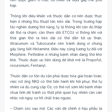
nên được giảm ở mức tối thiểu và dưới gây mê phù
hợp.
Thông khí điều khiển với thuốc dãn cơ nên được thực
hiện ở những thủ thuật lớn, kéo dài. Trong trường hợp
tắc nghẽn đường thở nặng, tỷ lệ thông khí cần đủ thấp
để thở ra chậm, cần theo dõi ETCO2 vì thông khí với
thời gian thở ra kéo dài có thể dẫn tới ưu thán.
Atracurium và Tubocurate nên tránh dùng vì chúng
gây tăng tiết Histamine. Điều này cũng tương tự đối với
Morphine, Pethidine ở những bệnh nhân đang thở khò
khè. Thuốc được ưu tiên dùng để khởi mê là Propofol,
rocuronium, Fentanyl.
Thuốc dãn cơ tồn dư cần phải được hóa giải hoàn toàn,
việc rút ống NKQ có thể tiến hành khi hồi phục thở tự
nhiên và đủ cung cấp O2, có thể rút sớm khi bệnh nhân
chưa tỉnh để tránh co thắt phế quản tuy nhiên cần cân
nhắc với nguy cơ hít chất trào ngược.
– Chăm sóc sau mổ: Các vấn đề chính ở hậu phẫu là