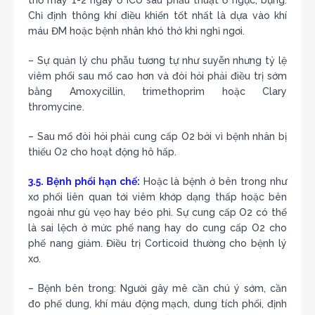
thở máy 1-2 ngày ở ICU sau phẫu thuật ở ngực, bụng.
Chỉ định thông khí điều khiển tốt nhất là dựa vào khí
máu ĐM hoặc bệnh nhân khó thở khi nghỉ ngơi.
– Sự quản lý chu phẫu tương tự như suyễn nhưng tỷ lệ
viêm phổi sau mổ cao hơn và đòi hỏi phải điều trị sớm
bằng Amoxycillin, trimethoprim hoặc Clary
thromycine.
– Sau mổ đòi hỏi phải cung cấp O2 bởi vì bệnh nhân bị
thiếu O2 cho hoạt động hô hấp.
3.5. Bệnh phổi hạn chế:
Hoặc là bệnh ở bên trong như
xơ phổi liên quan tới viêm khớp dạng thấp hoặc bên
ngoài như gù vẹo hay béo phì. Sự cung cấp O2 có thể
là sai lệch ở mức phế nang hay do cung cấp O2 cho
phế nang giảm. Điều trị Corticoid thường cho bệnh lý
xơ.
– Bệnh bên trong: Người gây mê cần chú ý sớm, cần
đo phế dung, khí máu động mạch, dung tích phổi, định