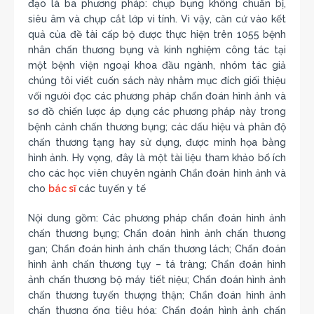
đạo là ba phương pháp: chụp bụng không chuẩn bị,
siêu âm và chụp cắt lớp vi tính. Vì vậy, căn cứ vào kết
quả của đề tài cấp bộ được thực hiện trên 1055 bệnh
nhân chấn thương bụng và kinh nghiệm công tác tại
một bệnh viện ngoại khoa đầu ngành, nhóm tác giả
chúng tôi viết cuốn sách này nhằm mục đích giối thiệu
vối ngưòi đọc các phương pháp chẩn đoán hình ảnh và
sơ đồ chiến lược áp dụng các phương pháp này trong
bệnh cảnh chấn thương bụng; các dấu hiệu và phân độ
chấn thương tạng hay sử dụng, được minh họa bằng
hình ảnh. Hy vọng, đây là một tài liệu tham khảo bổ ích
cho các học viên chuyên ngành Chẩn đoán hình ảnh và
cho
bác sĩ
các tuyến y tế
Nội dung gồm: Các phương pháp chẩn đoán hình ảnh
chấn thương bụng; Chẩn đoán hình ảnh chấn thương
gan; Chẩn đoán hình ảnh chấn thương lách; Chẩn đoán
hình ảnh chấn thương tụy – tá tràng; Chẩn đoán hình
ảnh chấn thương bộ máy tiết niệu; Chẩn đoán hình ảnh
chấn thương tuyến thượng thận; Chẩn đoán hình ảnh
chấn thương ống tiêu hóa; Chẩn đoán hình ảnh chấn