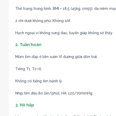
Thể trạng trung bình, BMI = 18,5 (45kg, 1m55), da niêm mạ
2 chi dưới không phù. Không sốt.
Hạch ngoại vi không sưng đau, tuyến giáp không sờ thấy
2. Tuần hoàn
Mỏm tim đập ở liên sườn VI đường giữa đòn trái.
Tiếng T1, T2 rõ.
Không có tiếng tim bệnh lý
Nhịp tim đều 80 lần/phút, HA: 120/70mmHg
3. Hô hấp