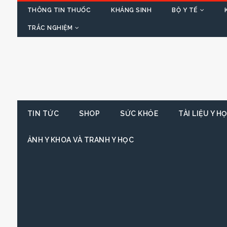
THÔNG TIN THUỐC
KHÁNG SINH
BỘ Y TẾ
TRẮC NGHIỆM
TIN TỨC
SHOP
SỨC KHỎE
TÀI LIỆU Y H
ẢNH Y KHOA VÀ TRANH Y HỌC