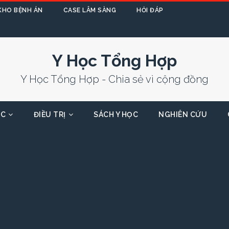
KHO BỆNH ÁN
CASE LÂM SÀNG
HỎI ĐÁP
Y Học Tổng Hợp
Y Học Tổng Hợp - Chia sẻ vì cộng đồng
ỌC
ĐIỀU TRỊ
SÁCH Y HỌC
NGHIÊN CỨU