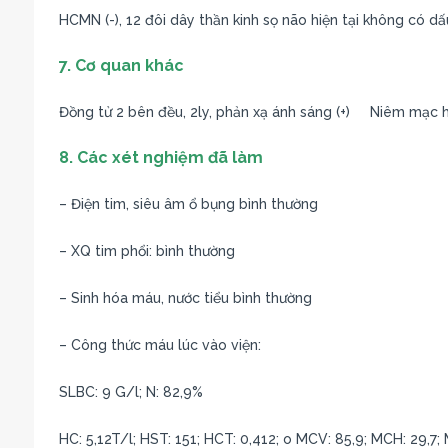
HCMN (-), 12 đôi dây thần kinh sọ não hiện tại không có dấ
7. Cơ quan khác
Đồng tử 2 bên đều, 2ly, phản xạ ánh sáng (+) Niêm mạc 
8. Các xét nghiệm đã làm
– Điện tim, siêu âm ổ bụng bình thường
– XQ tim phổi: bình thường
– Sinh hóa máu, nước tiểu bình thường
– Công thức máu lúc vào viện:
SLBC: 9 G/l; N: 82,9%
HC: 5,12T/l; HST: 151; HCT: 0,412; o MCV: 85,9; MCH: 29,7;