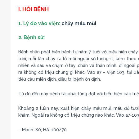
I. HỎI BỆNH
1. Lý do vào viện:
chảy máu mũi
2. Bệnh sử:
Bệnh nhân phát hiện bệnh từ năm 7 tuổi với biểu hiện chảy
tươi, mỗi lần chảy ra lỗ mũi ngoài số lượng ít, kèm th
nhiên và sau va chạm ở tay, chân và thân mình, đi ngoài 
ra không có triệu chứng gì khác. Vào a7 – viện 103, tại
tiểu cầu miễn dịch, điều trị bệnh ổn định.
Từ đó đến này bệnh tái phái từng đợt với biểu hiện các triệ
Khoảng 2 tuần nay, xuất hiện chảy máu mũi, máu đỏ tươi,
khẳm. Ngoài ra không có triệu chứng nào khác. Vào a7-10
– Mạch: 80; HA: 100/70