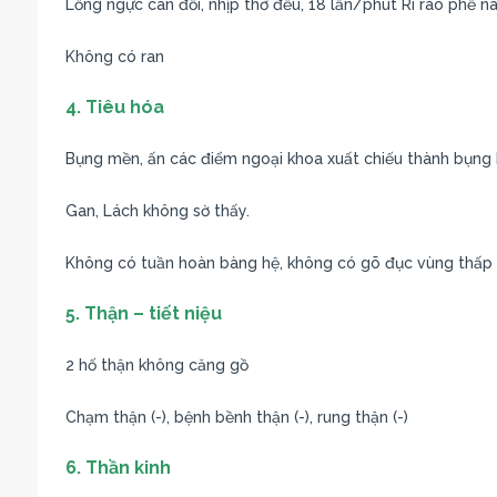
Lồng ngực cân đối, nhịp thở đều, 18 lần/phút Rì rào phế n
Không có ran
4. Tiêu hóa
Bụng mền, ấn các điểm ngoại khoa xuất chiếu thành bụng 
Gan, Lách không sờ thấy.
Không có tuần hoàn bàng hệ, không có gõ đục vùng thấp
5. Thận – tiết niệu
2 hố thận không căng gồ
Chạm thận (-), bệnh bềnh thận (-), rung thận (-)
6. Thần kinh