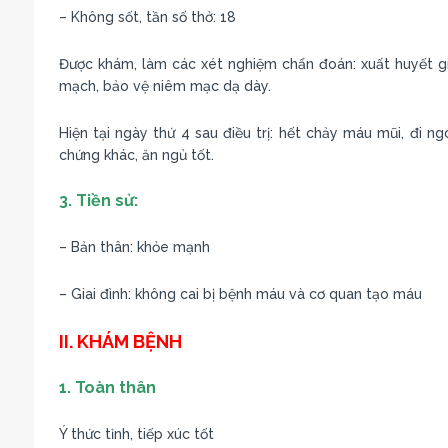
– Không sốt, tần số thở: 18
Được khám, làm các xét nghiệm chẩn đoán: xuất huyết giảm
mạch, bảo vệ niêm mạc dạ dày.
Hiện tại ngày thứ 4 sau điều trị: hết chảy máu mũi, đi n
chứng khác, ăn ngủ tốt.
3. Tiền sử:
– Bản thân: khỏe mạnh
– Giai đình: không cai bị bệnh máu và cơ quan tạo máu
II. KHÁM BỆNH
1. Toàn thân
Ý thức tỉnh, tiếp xúc tốt