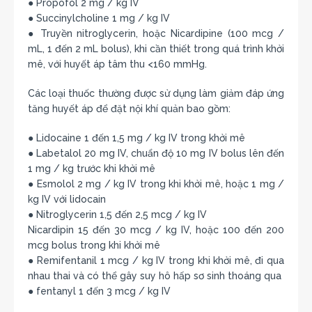
● Propofol 2 mg / kg IV
● Succinylcholine 1 mg / kg IV
● Truyền nitroglycerin, hoặc Nicardipine (100 mcg /
mL, 1 đến 2 mL bolus), khi cần thiết trong quá trình khởi
mê, với huyết áp tâm thu <160 mmHg.
Các loại thuốc thường được sử dụng làm giảm đáp ứng
tăng huyết áp để đặt nội khí quản bao gồm:
● Lidocaine 1 đến 1,5 mg / kg IV trong khởi mê
● Labetalol 20 mg IV, chuẩn độ 10 mg IV bolus lên đến
1 mg / kg trước khi khởi mê
● Esmolol 2 mg / kg IV trong khi khởi mê, hoặc 1 mg /
kg IV với lidocain
● Nitroglycerin 1,5 đến 2,5 mcg / kg IV
Nicardipin 15 đến 30 mcg / kg IV, hoặc 100 đến 200
mcg bolus trong khi khởi mê
● Remifentanil 1 mcg / kg IV trong khi khởi mê, đi qua
nhau thai và có thể gây suy hô hấp sơ sinh thoáng qua
● fentanyl 1 đến 3 mcg / kg IV