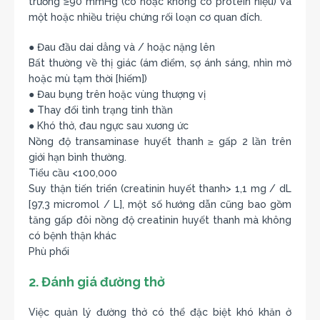
trương ≥90 mmHg (có hoặc không có protein niệu) và
một hoặc nhiều triệu chứng rối loạn cơ quan đích.
● Đau đầu dai dẳng và / hoặc nặng lên
Bất thường về thị giác (ám điểm, sợ ánh sáng, nhìn mờ
hoặc mù tạm thời [hiếm])
● Đau bụng trên hoặc vùng thượng vị
● Thay đổi tình trạng tinh thần
● Khó thở, đau ngực sau xương ức
Nồng độ transaminase huyết thanh ≥ gấp 2 lần trên
giới hạn bình thường.
Tiểu cầu <100,000
Suy thận tiến triển (creatinin huyết thanh> 1,1 mg / dL
[97,3 micromol / L], một số hướng dẫn cũng bao gồm
tăng gấp đôi nồng độ creatinin huyết thanh mà không
có bệnh thận khác
Phù phổi
2. Đánh giá đường thở
Việc quản lý đường thở có thể đặc biệt khó khăn ở