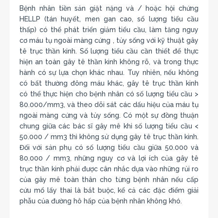
Bệnh nhân tiền sản giật nặng và / hoặc hội chứng
HELLP (tán huyết, men gan cao, số lượng tiểu cầu
thấp) có thể phát triển giảm tiểu cầu, làm tăng nguy
cơ máu tụ ngoài màng cứng , tủy sống với kỹ thuật gây
tê trục thần kinh. Số lượng tiểu cầu cần thiết để thực
hiện an toàn gây tê thần kinh không rõ, và trong thực
hành có sự lựa chọn khác nhau. Tuy nhiên, nếu không
có bất thường đông máu khác, gây tê trục thần kinh
có thể thực hiện cho bệnh nhân có số lượng tiểu cầu >
80.000/mm3, và theo dõi sát các dấu hiệu của máu tụ
ngoài màng cứng và tủy sống. Có một sự đồng thuận
chung giữa các bác sĩ gây mê khi số lượng tiểu cầu <
50.000 / mm3 thì không sử dụng gây tê trục thần kinh.
Đối với sản phụ có số lượng tiểu cầu giữa 50.000 và
80.000 / mm3, những nguy cơ và lợi ích của gây tê
trục thần kinh phải được cân nhắc dựa vào những rủi ro
của gây mê toàn thân cho từng bệnh nhân nếu cấp
cứu mổ lấy thai là bắt buộc, kể cả các đặc điểm giải
phẫu của đường hô hấp của bệnh nhân không khó.