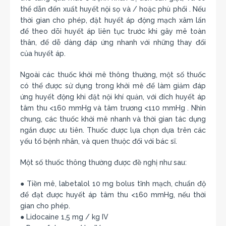
thể dẫn đến xuất huyết nội sọ và / hoặc phù phổi . Nếu
thời gian cho phép, đặt huyết áp động mạch xâm lấn
để theo dõi huyết áp liên tục trước khi gây mê toàn
thân, để dễ dàng đáp ứng nhanh với những thay đổi
của huyết áp.
Ngoài các thuốc khởi mê thông thường, một số thuốc
có thể được sử dụng trong khởi mê để làm giảm đáp
ứng huyết động khi đặt nội khí quản, với đích huyết áp
tâm thu <160 mmHg và tâm trương <110 mmHg . Nhìn
chung, các thuốc khởi mê nhanh và thời gian tác dụng
ngắn được ưu tiên. Thuốc được lựa chọn dựa trên các
yếu tố bệnh nhân, và quen thuộc đối với bác sĩ.
Một số thuốc thông thường được đề nghị như sau:
● Tiền mê, labetalol 10 mg bolus tĩnh mạch, chuẩn độ
để đạt được huyết áp tâm thu <160 mmHg, nếu thời
gian cho phép.
● Lidocaine 1,5 mg / kg IV