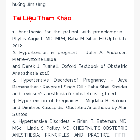
huống lâm sàng.
Tài Liệu Tham Khảo
1. Anesthesia for the patient with preeclampsia –
Phyllis August, MD, MPH, Baha M Sibai, MD.Uptodate
2018
2. Hypertension in pregnant – John A. Anderson,
Pierre-Antoine Laloë,
and Derek J. Tuffnell. Oxford Textbook of Obstetric
Anaesthesia 2016
3. Hypertensive Disordersof Pregnancy – Jaya
Ramanathan • Ravpreet Singh Gill • Baha Sibai. Shnider
and Levinson’s anesthesia for obstetrics.—5th ed
4. Hypertension of Pregnancy – Migdalia H. Saloum
and Dimitrios Kassapidis. Obstetric Anesthesia by Alan
Santos
5. Hypertensive Disorders – Brian T. Bateman, MD,
MSc • Linda S. Polley, MD. CHESTNUT’S OBSTETRIC
ANESTHESIA: PRINCIPLES AND PRACTICE, FIFTH