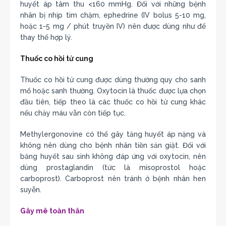
huyết áp tâm thu <160 mmHg. Đối với những bệnh
nhân bị nhịp tim chậm, ephedrine (IV bolus 5-10 mg,
hoặc 1-5 mg / phút truyền IV) nên được dùng như để
thay thế hợp lý.
Thuốc co hồi tử cung
Thuốc co hồi tử cung được dùng thường quy cho sanh
mổ hoặc sanh thường. Oxytocin là thuốc được lựa chọn
đầu tiên, tiếp theo là các thuốc co hồi tử cung khác
nếu chảy máu vẫn còn tiếp tục.
Methylergonovine có thể gây tăng huyết áp nặng và
không nên dùng cho bệnh nhân tiền sản giật. Đối với
băng huyết sau sinh không đáp ứng với oxytocin, nên
dùng prostaglandin (tức là misoprostol hoặc
carboprost). Carboprost nên tránh ở bệnh nhân hen
suyễn.
Gây mê toàn thân