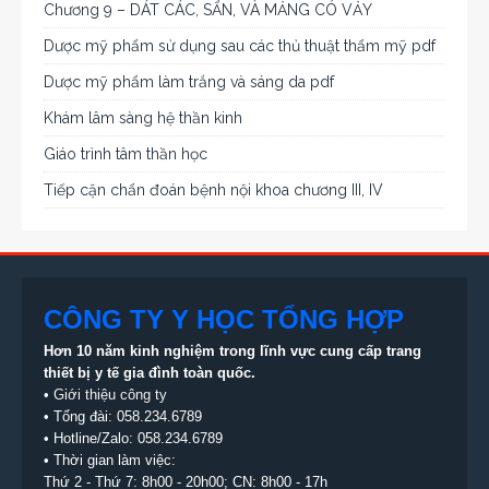
Chương 9 – DÁT CÁC, SẨN, VÀ MẢNG CÓ VẢY
Dược mỹ phẩm sử dụng sau các thủ thuật thẩm mỹ pdf
Dược mỹ phẩm làm trắng và sáng da pdf
Khám lâm sàng hệ thần kinh
Giáo trình tâm thần học
Tiếp cận chẩn đoán bệnh nội khoa chương III, IV
CÔNG TY Y HỌC TỔNG HỢP
Hơn 10 năm kinh nghiệm trong lĩnh vực cung cấp trang
thiết bị
y tế gia đình toàn quốc.
•
Giới thiệu công ty
• Tổng đài:
058.234.6789
• Hotline/Zalo: 058.234.6789
• Thời gian làm việc:
Thứ 2 - Thứ 7: 8h00 - 20h00; CN: 8h00 - 17h