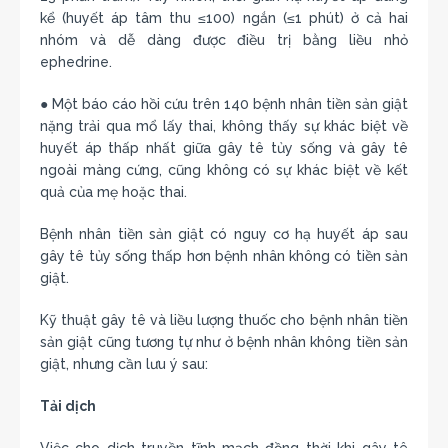
kể (huyết áp tâm thu ≤100) ngắn (≤1 phút) ở cả hai
nhóm và dễ dàng được điều trị bằng liều nhỏ
ephedrine.
● Một báo cáo hồi cứu trên 140 bệnh nhân tiền sản giật
nặng trải qua mổ lấy thai, không thấy sự khác biệt về
huyết áp thấp nhất giữa gây tê tủy sống và gây tê
ngoài màng cứng, cũng không có sự khác biệt về kết
quả của mẹ hoặc thai.
Bệnh nhân tiền sản giật có nguy cơ hạ huyết áp sau
gây tê tủy sống thấp hơn bệnh nhân không có tiền sản
giật.
Kỹ thuật gây tê và liều lượng thuốc cho bệnh nhân tiền
sản giật cũng tương tự như ở bệnh nhân không tiền sản
giật, nhưng cần lưu ý sau:
Tải dịch
Việc cho dịch truyền tĩnh mạch đồng thời khi gây tê