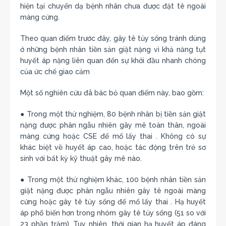
hiện tại chuyển dạ bệnh nhân chưa được đặt tê ngoài
màng cứng.
Theo quan điểm trước đây, gây tê tủy sống tránh dùng
ở những bệnh nhân tiền sản giật nặng vì khả năng tụt
huyết áp nặng liên quan đến sự khởi đầu nhanh chóng
của ức chế giao cảm
Một số nghiên cứu đã bác bỏ quan điểm này, bao gồm:
● Trong một thử nghiệm, 80 bệnh nhân bị tiền sản giật
nặng được phân ngẫu nhiên gây mê toàn thân, ngoài
màng cứng hoặc CSE để mổ lấy thai . Không có sự
khác biệt về huyết áp cao, hoặc tác động trên trẻ sơ
sinh với bất kỳ kỹ thuật gây mê nào.
● Trong một thử nghiệm khác, 100 bệnh nhân tiền sản
giật nặng được phân ngẫu nhiên gây tê ngoài màng
cứng hoặc gây tê tủy sống để mổ lấy thai . Hạ huyết
áp phổ biến hơn trong nhóm gây tê tủy sống (51 so với
23 phần trăm). Tuy nhiên, thời gian hạ huyết áp đáng