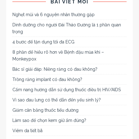
BÀI VIẾT MỚI
Nghẹt mũi và 6 nguyên nhân thường gặp
Dinh dưỡng cho người Đái Tháo Đường là 1 phần quan
trọng
4 bước để tận dụng tối đa ECG
8 phần để hiểu rõ hơn về Bệnh đậu mùa khỉ –
Monkeypox
Bác sĩ giải đáp: Niềng răng có đau không?
Trồng răng implant có đau không?
Cẩm nang hướng dẫn sử dụng thuốc điều trị HIV/AIDS
Vì sao đau lưng có thể dẫn đến yếu sinh lý?
Giảm cân bằng thuốc tiểu đường
Làm sao để chọn kem giữ ẩm đúng?
Viêm da tiết bã