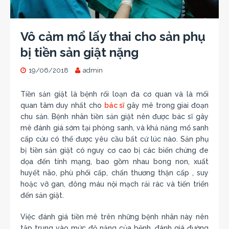
Vô cảm mổ lấy thai cho sản phụ
bị tiền sản giật nặng
19/06/2018
admin
Tiền sản giật là bệnh rối loạn đa cơ quan và là mối
quan tâm duy nhất cho
bác sĩ
gây mê trong giai đoạn
chu sản. Bệnh nhân tiền sản giật nên được bác sĩ gây
mê đánh giá sớm tại phòng sanh, và khả năng mổ sanh
cấp cứu có thể được yêu cầu bất cứ lúc nào. Sản phụ
bị tiền sản giật có nguy cơ cao bị các biến chứng đe
dọa đến tính mạng, bao gồm nhau bong non, xuất
huyết não, phù phổi cấp, chấn thương thận cấp , suy
hoặc vỡ gan, đông máu nội mạch rải rác và tiến triển
đến sản giật.
Việc đánh giá tiền mê trên những bệnh nhân này nên
tập trung vào mức độ nặng của bệnh, đánh giá đường