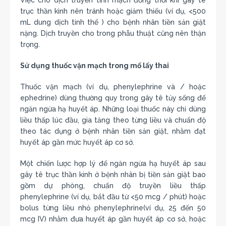
trục thần kinh nên tránh hoặc giảm thiểu (ví dụ, <500
mL dung dịch tinh thể ) cho bệnh nhân tiền sản giật
nặng. Dịch truyền cho trong phẫu thuật cũng nên thận
trọng.
Sử dụng thuốc vận mạch trong mổ lấy thai
Thuốc vận mạch (ví dụ, phenylephrine và / hoặc
ephedrine) dùng thường quy trong gây tê tủy sống để
ngăn ngừa hạ huyết áp. Những loại thuốc này chỉ dùng
liều thấp lúc đầu, gia tăng theo từng liều và chuẩn độ
theo tác dụng ở bệnh nhân tiền sản giật, nhằm đạt
huyết áp gần mức huyết áp cơ sở.
Một chiến lược hợp lý để ngăn ngừa hạ huyết áp sau
gây tê trục thần kinh ở bệnh nhân bị tiền sản giật bao
gồm dự phòng, chuẩn độ truyền liều thấp
phenylephrine (ví dụ, bắt đầu từ <50 mcg / phút) hoặc
bolus từng liều nhỏ phenylephrine(ví dụ, 25 đến 50
mcg IV) nhằm đưa huyết áp gần huyết áp cơ sở, hoặc