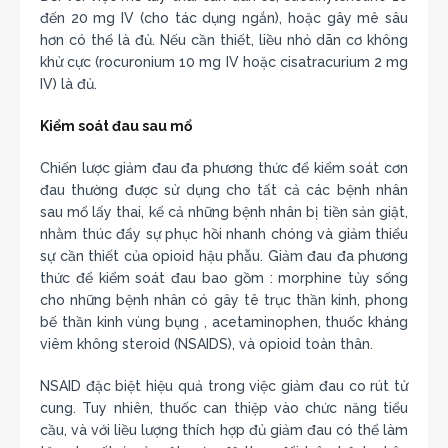
đến 20 mg IV (cho tác dụng ngắn), hoặc gây mê sâu
hơn có thể là đủ. Nếu cần thiết, liều nhỏ dãn cơ không
khử cực (rocuronium 10 mg IV hoặc cisatracurium 2 mg
IV) là đủ.
Kiểm soát đau sau mổ
Chiến lược giảm đau đa phương thức để kiểm soát cơn
đau thường được sử dụng cho tất cả các bệnh nhân
sau mổ lấy thai, kể cả những bệnh nhân bị tiền sản giật,
nhằm thúc đẩy sự phục hồi nhanh chóng và giảm thiểu
sự cần thiết của opioid hậu phẫu. Giảm đau đa phương
thức để kiểm soát đau bao gồm : morphine tủy sống
cho những bệnh nhân có gây tê trục thần kinh, phong
bế thần kinh vùng bụng , acetaminophen, thuốc kháng
viêm không steroid (NSAIDS), và opioid toàn thân.
NSAID đặc biệt hiệu quả trong việc giảm đau co rút tử
cung. Tuy nhiên, thuốc can thiệp vào chức năng tiểu
cầu, và với liều lượng thích hợp đủ giảm đau có thể làm