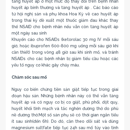
tăng huyết áp ở một mức độ thay đổi trên bệnh nhân
huyết áp bình thường và tăng huyết áp . Các báo cáo
từ hội nghị sản và phụ khoa Hoa Kỳ về cao huyết áp
trong thai kỳ đề xuất một thuốc giảm đau khác thay
thế NSAID cho bệnh nhân nếu vẫn còn tăng huyết áp
một ngày sau sinh
Khuyến cáo cho NSAIDs (ketorolac 30 mg IV mỗi sáu
giờ, hoặc ibuprofen 600-800 mg uống mỗi sáu giờ khi
cần thiết) trong vòng 48 giờ sau khi sinh mổ, và tránh
NSAIDs cho các bệnh nhân bị giảm tiểu cầu hoặc các
yếu tố nguy cơ khác gây chảy máu.
Chăm sóc sau mổ
Nguy cơ biến chứng tiền sản giật tiếp tục trong giai
đoạn hậu sản. Những bệnh nhân này có thể vẫn tăng
huyết áp và có nguy cơ bị co giật, phù phổi, đột quỵ,
huyết khối tĩnh mạch và tắc nghẽn đường thở do phù
nề đường thở.Một số sản phụ sẽ có thời gian ngắn tiểu
ít sau sinh(đến 6h). Do đó, cần theo dõi sát và dùng
magnesium sultfate tiếp tục 24h sau mổ tùy vào tình