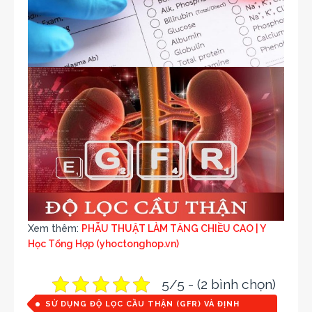
Xem thêm:
PHẪU THUẬT LÀM TĂNG CHIỀU CAO | Y
Học Tổng Hợp (yhoctonghop.vn)
5/5 - (2 bình chọn)
SỬ DỤNG ĐỘ LỌC CẦU THẬN (GFR) VÀ ĐỊNH