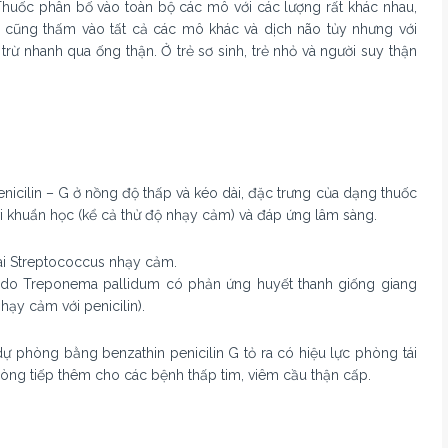
Thuốc phân bố vào toàn bộ các mô với các lượng rất khác nhau,
n G cũng thấm vào tất cả các mô khác và dịch não tủy nhưng với
trừ nhanh qua ống thận. Ở trẻ sơ sinh, trẻ nhỏ và người suy thận
nicilin – G ở nồng độ thấp và kéo dài, đặc trưng của dạng thuốc
 vi khuẩn học (kể cả thử độ nhạy cảm) và đáp ứng lâm sàng.
ài Streptococcus nhạy cảm.
h do Treponema pallidum có phản ứng huyết thanh giống giang
ạy cảm với penicilin).
dự phòng bằng benzathin penicilin G tỏ ra có hiệu lực phòng tái
òng tiếp thêm cho các bệnh thấp tim, viêm cầu thận cấp.