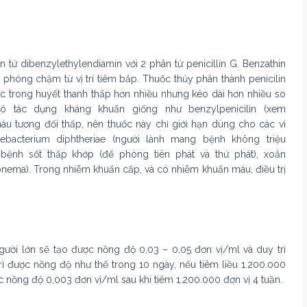
 tử dibenzylethylendiamin với 2 phân tử penicillin G. Benzathin
ải phóng chậm từ vị trí tiêm bắp. Thuốc thủy phân thành penicilin
 trong huyết thanh thấp hơn nhiều nhưng kéo dài hơn nhiều so
n có tác dụng kháng khuẩn giống như benzylpenicilin (xem
máu tương đối thấp, nên thuốc này chỉ giới hạn dùng cho các vi
ebacterium diphtheriae (người lành mang bệnh không triệu
bệnh sốt thấp khớp (để phòng tiên phát và thứ phát), xoắn
ema). Trong nhiễm khuẩn cấp, và có nhiễm khuẩn máu, điều trị
gười lớn sẽ tạo được nồng độ 0,03 – 0,05 đơn vị/ml và duy trì
rì được nồng độ như thế trong 10 ngày, nếu tiêm liều 1.200.000
c nồng độ 0,003 đơn vị/ml sau khi tiêm 1.200.000 đơn vị 4 tuần.