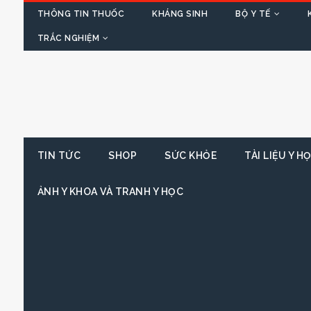
THÔNG TIN THUỐC
KHÁNG SINH
BỘ Y TẾ
TRẮC NGHIỆM
TIN TỨC
SHOP
SỨC KHỎE
TÀI LIỆU Y H
ẢNH Y KHOA VÀ TRANH Y HỌC