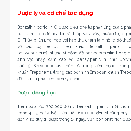
Dược lý và cơ chế tác dụng
Benzathin penicilin G được điều chế từ phản ứng của 1 phân
penicilin G có độ hòa tan rất thấp và vì vậy, thuốc được gi
G. Thủy phân phối hợp với hấp thu chậm làm nồng độ thuốc
với các loại penicilin tiêm khác. Benzathin penicili
benzylpenicilin), nhưng vì nồng độ benzylpenicilin trong 
sinh vật nhạy cảm cao với benzylpenicilin, như Coryn
chứng), Streptococcus nhóm A trong viêm họng, trong 
khuẩn Treponema (trong các bệnh nhiễm xoắn khuẩn Trepon
đầu tiên là phải tiêm benzylpenicilin.
Dược động học
Tiêm bắp liều 300.000 đơn vị benzathin penicilin G cho n
trong 4 – 5 ngày. Nếu tiêm liều 600.000 đơn vị cũng duy t
đơn vị sẽ duy trì được trong 14 ngày. Vẫn còn phát hiện đượ