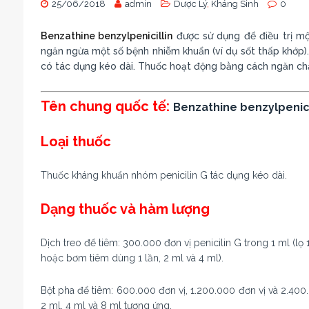
25/06/2018
admin
Dược Lý
,
Kháng Sinh
0
Benzathine benzylpenicillin
được sử dụng để điều trị m
ngăn ngừa một số bệnh nhiễm khuẩn (ví dụ sốt thấp khớp). 
có tác dụng kéo dài. Thuốc hoạt động bằng cách ngăn chặn
Tên chung quốc tế:
Benzathine benzylpenici
Loại thuốc
Thuốc kháng khuẩn nhóm penicilin G tác dụng kéo dài.
Dạng thuốc và hàm lượng
Dịch treo để tiêm: 300.000 đơn vị penicilin G trong 1 ml (lọ
hoặc bơm tiêm dùng 1 lần, 2 ml và 4 ml).
Bột pha để tiêm: 600.000 đơn vị, 1.200.000 đơn vị và 2.400
2 ml, 4 ml và 8 ml tương ứng.