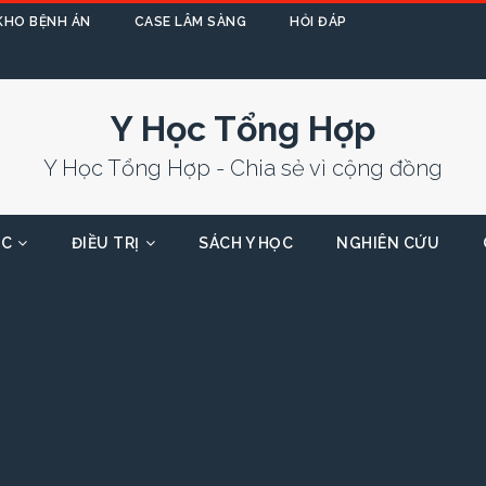
KHO BỆNH ÁN
CASE LÂM SÀNG
HỎI ĐÁP
Y Học Tổng Hợp
Y Học Tổng Hợp - Chia sẻ vì cộng đồng
ỌC
ĐIỀU TRỊ
SÁCH Y HỌC
NGHIÊN CỨU