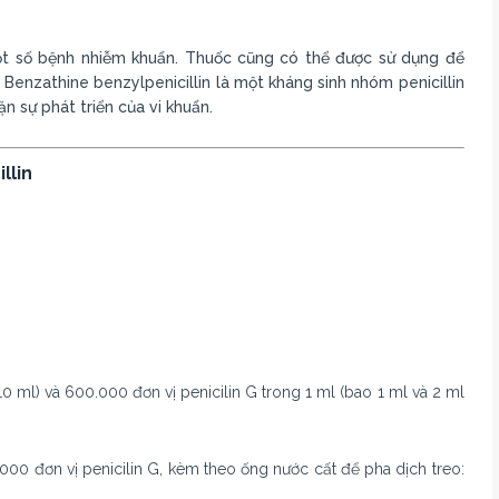
ột số bệnh nhiễm khuẩn. Thuốc cũng có thể được sử dụng để
Benzathine benzylpenicillin là một kháng sinh nhóm penicillin
 sự phát triển của vi khuẩn.
llin
 10 ml) và 600.000 đơn vị penicilin G trong 1 ml (bao 1 ml và 2 ml
.000 đơn vị penicilin G, kèm theo ống nước cất để pha dịch treo: