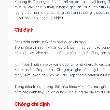
Khoảng 60% lượng thuốc liên kết với protein huyết tương. 
mức độ cao nhất ở thận, ít hơn ở gan, da, ruột. Penicilli
lượng thấp hơn. Khi chức năng thận bình thường, thuốc thải 
thì sự thải trừ bị chậm lại nhiều.
Chỉ định
Benzathin penicilin G tiêm bắp được chỉ định:
Trong điều trị nhiễm khuẩn do vi khuẩn nhạy cảm cao với pe
đặc biệt này. Việc điều trị phải dựa vào kết quả xét nghiệm
Khi nhiễm khuẩn nhẹ và vừa ở đường hô hấp trên, do các lo
Khi bị nhiễm Treponema: Giang mai, ghẻ cóc, bejel (bện
mai), pinta (bệnh da đốm màu do Treponema carateum rất nh
Trong điều trị dự phòng: Sốt thấp khớp và/hoặc múa giật: 
phát các bệnh này. Thuốc cũng được dùng để điều trị dự ph
Chống chỉ định