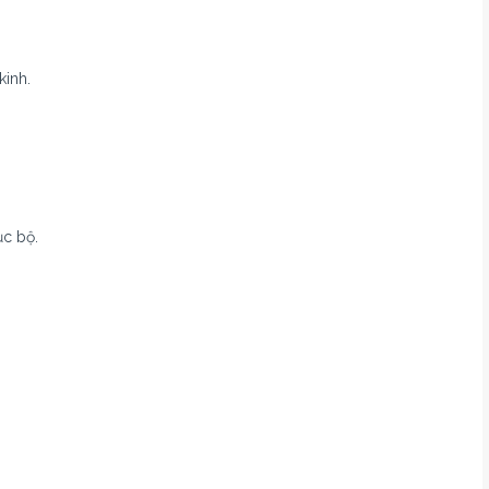
inh.
c bộ.