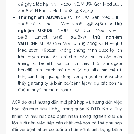
để gây 1 tác hại NNH = 100; NEJM JW Gen Med Jul 1
2008 và N Engl J Med 2008; 358:2545)
Thử nghiệm ADVANCE
(NEJM JW Gen Med Jul 1
2008 và N Engl J Med 2008; 358:2460),
2 thử
nghiệm UKPDS
(NEJM JW Gen Med Nov 1
1998, Lancet 1998; 352:837),
thử nghiệm
VADT
(NEJM JW Gen Med Jan 15 2009 và N Engl J
Med 2009; 360:129) không chứng minh được lợi ích
trên mạch máu lớn, chỉ cho thấy lợi ích cận biên
(marginal benefit) và lợi ích thay thế (surrogate
benefit) trên mạch máu nhỏ (ví dụ: albumin niệu ít
hơn, can thiệp quang đông võng mạc ít hơn) và cho
thấy gia tăng tỷ lệ biến cố/bệnh tật (ví dụ: các cơn hạ
đường huyết nghiêm trọng).
ACP đề xuất hướng dẫn mới phù hợp và hướng đến việc
bảo tồn mục tiêu HbA
trong quản lý ĐTĐ týp 2. Tuy
1c
nhiên, vì hầu hết các bệnh nhân trong nghiên cứu đã
lớn tuổi nên việc tiếp cận chặt chẽ hơn có thể phù hợp
đối với bệnh nhân có tuổi trẻ hơn với ít tình trạng bệnh