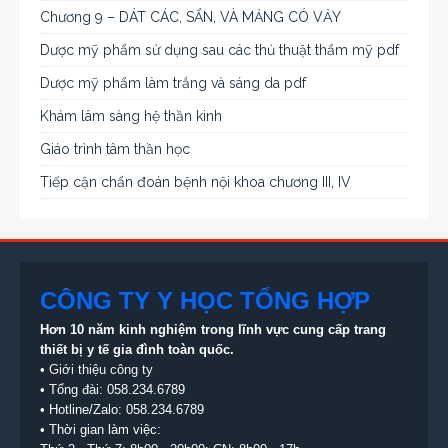
Chương 9 – DÁT CÁC, SẨN, VÀ MẢNG CÓ VẢY
Dược mỹ phẩm sử dụng sau các thủ thuật thẩm mỹ pdf
Dược mỹ phẩm làm trắng và sáng da pdf
Khám lâm sàng hệ thần kinh
Giáo trình tâm thần học
Tiếp cận chẩn đoán bệnh nội khoa chương III, IV
CÔNG TY Y HỌC TỔNG HỢP
Hơn 10 năm kinh nghiệm trong lĩnh vực cung cấp trang
thiết bị
y tế gia đình toàn quốc.
•
Giới thiệu công ty
• Tổng đài:
058.234.6789
• Hotline/Zalo: 058.234.6789
• Thời gian làm việc: