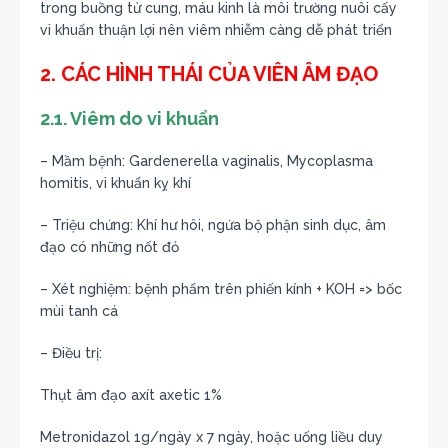
trong buồng tử cung, máu kinh là môi trường nuôi cấy
vi khuẩn thuận lợi nên viêm nhiễm càng dễ phát triển
2. CÁC HÌNH THÁI CỦA VIÊN ÂM ĐẠO
2.1. Viêm do vi khuẩn
– Mầm bệnh: Gardenerella vaginalis, Mycoplasma
homitis, vi khuẩn kỵ khí
– Triệu chứng: Khí hư hôi, ngứa bộ phận sinh dục, âm
đạo có những nốt đỏ
– Xét nghiệm: bệnh phẩm trên phiến kính + KOH => bốc
mùi tanh cá
– Điều trị:
Thụt âm đạo axít axetic 1%
Metronidazol 1g/ngày x 7 ngày, hoặc uống liều duy