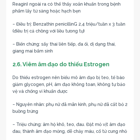
Reagin) ngoài ra có thể thấy xoắn khuẩn trong bệnh
phẩm lấy từ săng hoặc hạch bẹn
– Điều trị: Benzathin penicillinG 2,4 triệu/tuần x 3 tuần
(điều trị cả chồng với liều tưong tự)
– Biến chứng: sẩy thai liên tiếp, đa ối, dị dạng thai,
giang mai bẩm sinh
2.6. Viêm âm đạo do thiếu Estrogen
Do thiếu estrogen nên biểu mô âm đạo bị teo, tế bào
giảm glycogen, pH, âm đạo không toan, không tự bảo
vệ và chống vi khuẩn được
– Nguyên nhân: phụ nữ đã mãn kinh, phụ nữ đã cắt bỏ 2
buồng trứng
– Triệu chứng: âm hộ khô, teo, đau. Đặt mỏ vịt âm đạo
đau, thành âm đạo mỏng, dễ chảy máu, cổ tử cung nhỏ