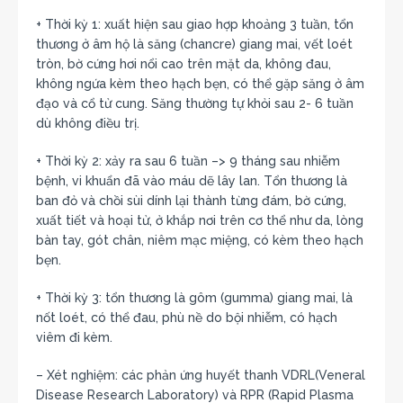
+ Thời kỳ 1: xuất hiện sau giao hợp khoảng 3 tuần, tổn
thương ở âm hộ là săng (chancre) giang mai, vết loét
tròn, bờ cứng hơi nổi cao trên mặt da, không đau,
không ngứa kèm theo hạch bẹn, có thể gặp săng ở âm
đạo và cổ tử cung. Săng thường tự khỏi sau 2- 6 tuần
dù không điều trị.
+ Thời kỳ 2: xảy ra sau 6 tuần –> 9 tháng sau nhiễm
bệnh, vi khuẩn đã vào máu dẽ lây lan. Tổn thương là
ban đỏ và chồi sùi dính lại thành từng đám, bờ cứng,
xuất tiết và hoại tử, ở khắp nơi trên cơ thể như da, lòng
bàn tay, gót chân, niêm mạc miệng, có kèm theo hạch
bẹn.
+ Thời kỳ 3: tổn thương là gôm (gumma) giang mai, là
nốt loét, có thể đau, phù nề do bội nhiễm, có hạch
viêm đi kèm.
– Xét nghiệm: các phản ứng huyết thanh VDRL(Veneral
Disease Research Laboratory) và RPR (Rapid Plasma