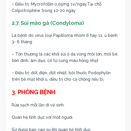
– Điều trị: Mycrofollin 0,05mg 1v/ngày.Tại chỗ
Colpotrophine trong 10-20 ngày
2.7. Sùi mào gà (Condyloma)
Là bệnh do virus loại Papilloma nhóm 6 hay 11, ủ bệnh
3- 6 tháng
– Tổn thương là các khối sùi ở da vùng môi lớn, môi bé,
tiền đình, âm đạo, cổ tử cung màu hồng nhạt
– Điều trị: đốt điện, đốt nhiệt, bôi thuốc Podophylin
trên bề mặt khối u, điều trị cho cả chồng nếu bị.
3. PHÒNG BỆNH
Rửa sạch mỗi lần đi vệ sinh.
Quan hệ tình dục với một người.
Sử dụng bao cao su khi quan hệ tình dục.