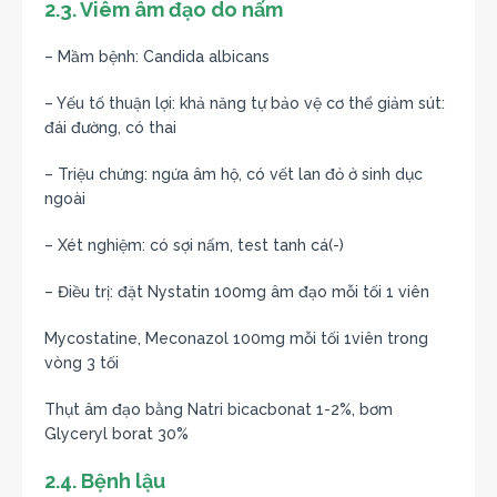
2.3. Viêm âm đạo do nấm
– Mầm bệnh: Candida albicans
– Yếu tố thuận lợi: khả năng tự bảo vệ cơ thể giảm sút:
đái đường, có thai
– Triệu chứng: ngứa âm hộ, có vết lan đỏ ở sinh dục
ngoài
– Xét nghiệm: có sợi nấm, test tanh cá(-)
– Điều trị: đặt Nystatin 100mg âm đạo mỗi tối 1 viên
Mycostatine, Meconazol 100mg mỗi tối 1viên trong
vòng 3 tối
Thụt âm đạo bằng Natri bicacbonat 1-2%, bơm
Glyceryl borat 30%
2.4. Bệnh lậu