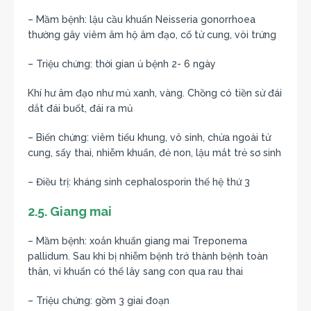
– Mầm bệnh: lậu cầu khuẩn Neisseria gonorrhoea
thường gây viêm âm hộ âm đạo, cổ tử cung, vòi trứng
– Triệu chứng: thời gian ủ bệnh 2- 6 ngày
Khí hư âm đạo như mủ xanh, vàng. Chồng có tiền sử đái
dắt đái buốt, đái ra mủ
– Biến chứng: viêm tiểu khung, vô sinh, chửa ngoài tử
cung, sẩy thai, nhiễm khuẩn, đẻ non, lậu mắt trẻ sơ sinh
– Điều trị: kháng sinh cephalosporin thế hệ thứ 3
2.5. Giang mai
– Mầm bệnh: xoắn khuẩn giang mai Treponema
pallidum. Sau khi bị nhiễm bệnh trở thành bệnh toàn
thân, vi khuẩn có thể lây sang con qua rau thai
– Triệu chứng: gồm 3 giai đoạn