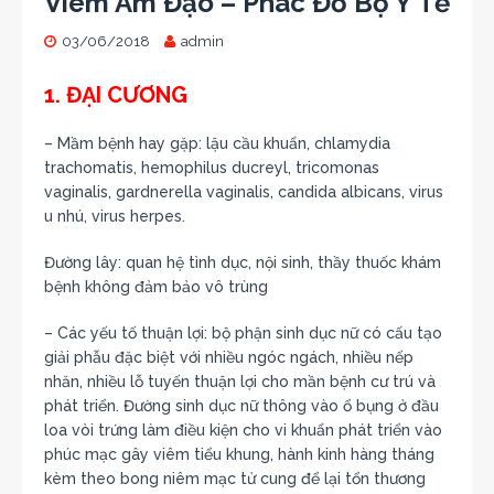
Viêm Âm Đạo – Phác Đồ Bộ Y Tế
03/06/2018
admin
1. ĐẠI CƯƠNG
– Mầm bệnh hay gặp: lậu cầu khuẩn, chlamydia
trachomatis, hemophilus ducreyl, tricomonas
vaginalis, gardnerella vaginalis, candida albicans, virus
u nhú, virus herpes.
Đường lây: quan hệ tình dục, nội sinh, thầy thuốc khám
bệnh không đảm bảo vô trùng
– Các yếu tố thuận lợi: bộ phận sinh dục nữ có cấu tạo
giải phẫu đặc biệt với nhiều ngóc ngách, nhiều nếp
nhăn, nhiều lỗ tuyến thuận lợi cho mần bệnh cư trú và
phát triển. Đường sinh dục nữ thông vào ổ bụng ở đầu
loa vòi trứng làm điều kiện cho vi khuẩn phát triển vào
phúc mạc gây viêm tiểu khung, hành kinh hàng tháng
kèm theo bong niêm mạc tử cung để lại tổn thương