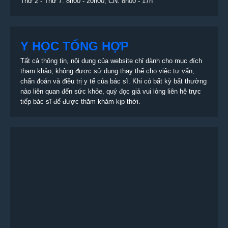
Thứ 2 - Thứ 7: 8h00 - 20h00; CN: 8h00 - 17h
Y HỌC TỔNG HỢP
Tất cả thông tin, nội dung của website chỉ dành cho mục đích
tham khảo; không được sử dụng thay thế cho việc tư vấn,
chẩn đoán và điều trị y tế của bác sĩ. Khi có bất kỳ bất thường
nào liên quan đến sức khỏe, quý đọc giả vui lòng liên hệ trực
tiếp bác sĩ để được thăm khám kịp thời.