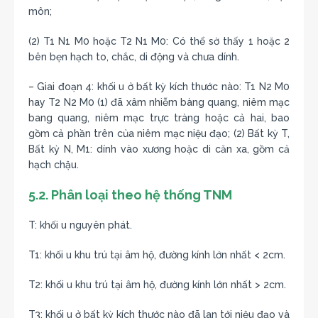
môn;
(2) T1 N1 M0 hoặc T2 N1 M0: Có thể sờ thấy 1 hoặc 2
bên bẹn hạch to, chắc, di động và chưa dính.
– Giai đoạn 4: khối u ở bất kỳ kích thước nào: T1 N2 M0
hay T2 N2 M0 (1) đã xâm nhiễm bàng quang, niêm mạc
bang quang, niêm mạc trực tràng hoặc cả hai, bao
gồm cả phần trên của niêm mạc niệu đạo; (2) Bất kỳ T,
Bất kỳ N, M1: dính vào xương hoặc di căn xa, gồm cả
hạch chậu.
5.2. Phân loại theo hệ thống TNM
T: khối u nguyên phát.
T1: khối u khu trú tại âm hộ, đường kính lớn nhất < 2cm.
T2: khối u khu trú tại âm hộ, đường kính lớn nhất > 2cm.
T3: khối u ở bất kỳ kích thước nào đã lan tới niệu đạo và