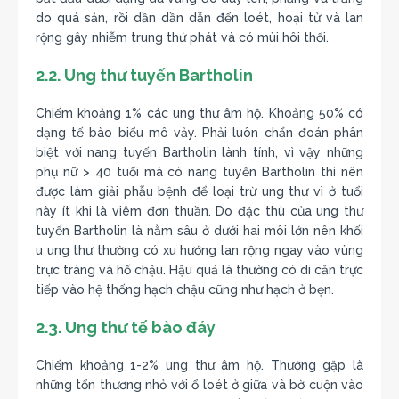
do quá sản, rồi dần dần dẫn đến loét, hoại tử và lan
rộng gây nhiễm trung thứ phát và có mùi hôi thối.
2.2. Ung thư tuyến Bartholin
Chiếm khoảng 1% các ung thư âm hộ. Khoảng 50% có
dạng tế bào biểu mô vảy. Phải luôn chẩn đoán phân
biệt với nang tuyến Bartholin lành tính, vì vậy những
phụ nữ > 40 tuổi mà có nang tuyến Bartholin thì nên
được làm giải phẫu bệnh để loại trừ ung thư vì ở tuổi
này ít khi là viêm đơn thuần. Do đặc thù của ung thư
tuyến Bartholin là nằm sâu ở dưới hai môi lớn nên khối
u ung thư thường có xu hướng lan rộng ngay vào vùng
trực tràng và hố chậu. Hậu quả là thường có di căn trực
tiếp vào hệ thống hạch chậu cũng như hạch ở bẹn.
2.3. Ung thư tế bào đáy
Chiếm khoảng 1-2% ung thư âm hộ. Thường gặp là
những tổn thương nhỏ với ổ loét ở giữa và bờ cuộn vào