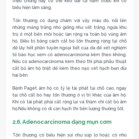
triệu chứng này có thể kéo dài cả năm trước khi có
biểu hiện lâm sàng.
Tổn thương có dạng chàm với vẩy màu đỏ, nổi lên
những mảng trắng nhỏ giống như vết trắng, ngứa khu
trú ở một bên môi hoặc lan rộng ra toàn bộ vùng âm
hộ. Điều trị bằng cách cắt bỏ tổn thương rộng tại chỗ
để lấy hết phần tuyến ngoại tiết của da để xét nghiệm
tế bào học xem có adenocarcinoma kèm theo không.
Nếu có adenocarcinoma kèm theo thì phải phẫu thuật
cắt bỏ âm hộ triệt để kèm theo nạo vét hạch bẹn đùi
hai bên.
Bệnh Paget âm hộ có tỷ lệ tái phát tại chỗ cao, ngay
tại chỗ cắt bỏ hay tổn thương ở vị trí khác của âm hộ.
Khi có tái phát phải cắt rộng lại và thậm chí cắt bỏ âm
hộ.Nếu không có di căn hạch thì tiên lượng thường tốt.
2.6. Adenocarcinoma dạng mụn cơm
Tổn thương có biểu hiện sùi như súp lơ hoặc có nhú