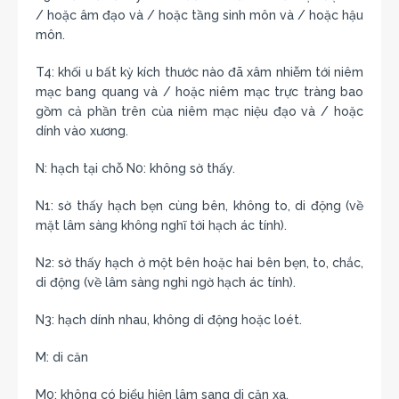
/ hoặc âm đạo và / hoặc tầng sinh môn và / hoặc hậu
môn.
T4: khối u bất kỳ kích thước nào đã xâm nhiễm tới niêm
mạc bang quang và / hoặc niêm mạc trực tràng bao
gồm cả phần trên của niêm mạc niệu đạo và / hoặc
dính vào xương.
N: hạch tại chỗ N0: không sờ thấy.
N1: sờ thấy hạch bẹn cùng bên, không to, di động (về
mặt lâm sàng không nghĩ tới hạch ác tính).
N2: sờ thấy hạch ở một bên hoặc hai bên bẹn, to, chắc,
di động (về lâm sàng nghi ngờ hạch ác tính).
N3: hạch dính nhau, không di động hoặc loét.
M: di căn
M0: không có biểu hiện lâm sang di căn xa.