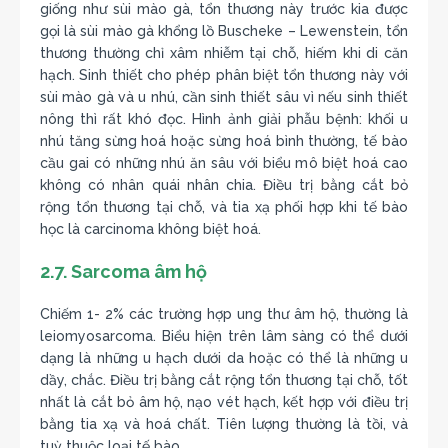
giống như sùi mào gà, tổn thương này trước kia được
gọi là sùi mào gà khổng lồ Buscheke – Lewenstein, tổn
thương thường chỉ xâm nhiễm tại chỗ, hiếm khi di căn
hạch. Sinh thiết cho phép phân biệt tổn thương này với
sùi mào gà và u nhú, cần sinh thiết sâu vì nếu sinh thiết
nông thì rất khó đọc. Hình ảnh giải phẫu bệnh: khối u
nhú tăng sừng hoá hoặc sừng hoá bình thường, tế bào
cầu gai có những nhú ăn sâu với biểu mô biệt hoá cao
không có nhân quái nhân chia. Điều trị bằng cắt bỏ
rộng tổn thương tại chỗ, và tia xạ phối hợp khi tế bào
học là carcinoma không biệt hoá.
2.7. Sarcoma âm hộ
Chiếm 1- 2% các trường hợp ung thư âm hộ, thường là
leiomyosarcoma. Biểu hiện trên lâm sàng có thể dưới
dạng là những u hạch dưới da hoặc có thể là những u
dầy, chắc. Điều trị bằng cắt rộng tổn thương tại chỗ, tốt
nhất là cắt bỏ âm hộ, nạo vét hạch, kết hợp với điều trị
bằng tia xạ và hoá chất. Tiên lượng thường là tồi, và
tuỳ thuộc loại tế bào.