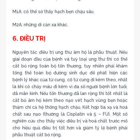
M1A: có thể sờ thấy hạch bẹn chậu sâu.
M2A: những di căn xa khác.
6. ĐIỀU TRỊ
Nguyên tắc điều trị ung thư âm hộ là phẫu thuật. Nếu
giai đoạn đầu của bệnh và tuỳ loại ung thư thì có thể
cắt bỏ rộng toàn bộ tổn thương, tuy nhiên phải khám
tổng thể toàn bộ đường sinh dục để phát hiện các
bệnh lý khác của tử cung, cổ tử cung đi kèm theo, nhất
là khi có chảy máu đi kèm vì đa số người bệnh lớn tuổi,
đã mãn kinh. Nếu tổn thương đã lan rộng thì tốt nhất là
cắt bỏ âm hộ kèm theo nạo vét hạch vùng bẹn hoặc
thậm chí cả hệ thống hạch chậu. Kết hợp tia xạ và hoá
chất sau nạo (thường là Cisplatin và 5 – FU). Một số
nghiên cứu cho thấy việc điều trị và hoá chất trước mổ
cho hiệu quả điều trị tốt hơn và giảm tỷ lệ bệnh phải
phẫu thuật cắt bỏ rộng.