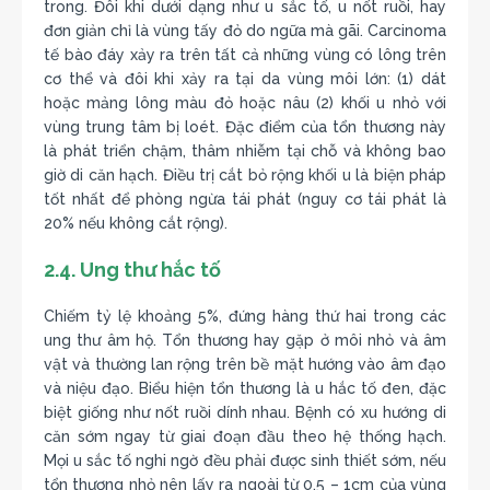
trong. Đôi khi dưới dạng như u sắc tố, u nốt ruồi, hay
đơn giản chỉ là vùng tấy đỏ do ngữa mà gãi. Carcinoma
tế bào đáy xảy ra trên tất cả những vùng có lông trên
cơ thể và đôi khi xảy ra tại da vùng môi lớn: (1) dát
hoặc mảng lông màu đỏ hoặc nâu (2) khối u nhỏ với
vùng trung tâm bị loét. Đặc điểm của tổn thương này
là phát triển chậm, thâm nhiễm tại chỗ và không bao
giờ di căn hạch. Điều trị cắt bỏ rộng khối u là biện pháp
tốt nhất để phòng ngừa tái phát (nguy cơ tái phát là
20% nếu không cắt rộng).
2.4. Ung thư hắc tố
Chiếm tỷ lệ khoảng 5%, đứng hàng thứ hai trong các
ung thư âm hộ. Tổn thương hay gặp ở môi nhỏ và âm
vật và thường lan rộng trên bề mặt hướng vào âm đạo
và niệu đạo. Biểu hiện tổn thương là u hắc tố đen, đặc
biệt giống như nốt ruồi dính nhau. Bệnh có xu hướng di
căn sớm ngay từ giai đoạn đầu theo hệ thống hạch.
Mọi u sắc tố nghi ngờ đều phải được sinh thiết sớm, nếu
tổn thương nhỏ nên lấy ra ngoài từ 0,5 – 1cm của vùng