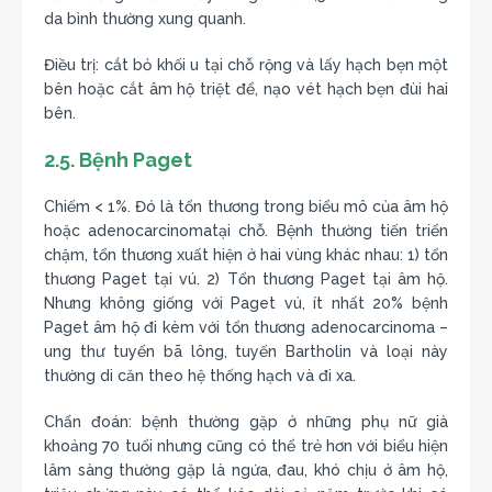
da bình thường xung quanh.
Điều trị: cắt bỏ khối u tại chỗ rộng và lấy hạch bẹn một
bên hoặc cắt âm hộ triệt để, nạo vét hạch bẹn đùi hai
bên.
2.5. Bệnh Paget
Chiếm < 1%. Đó là tổn thương trong biểu mô của âm hộ
hoặc adenocarcinomatại chỗ. Bệnh thường tiến triển
chậm, tổn thương xuất hiện ở hai vùng khác nhau: 1) tổn
thương Paget tại vú. 2) Tổn thương Paget tại âm hộ.
Nhưng không giống với Paget vú, ít nhất 20% bệnh
Paget âm hộ đi kèm với tổn thương adenocarcinoma –
ung thư tuyến bã lông, tuyến Bartholin và loại này
thường di căn theo hệ thống hạch và đi xa.
Chẩn đoán: bệnh thường gặp ở những phụ nữ già
khoảng 70 tuổi nhưng cũng có thể trẻ hơn với biểu hiện
lâm sàng thường gặp là ngứa, đau, khó chịu ở âm hộ,