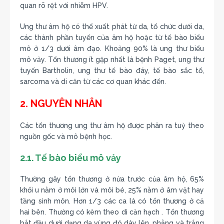
quan rõ rệt với nhiễm HPV.
Ung thư âm hộ có thể xuất phát từ da, tổ chức dưới da,
các thành phần tuyến của âm hộ hoặc từ tế bào biểu
mô ở 1/3 dưới âm đạo. Khoảng 90% là ung thư biểu
mô vảy. Tổn thương ít gặp nhất là bệnh Paget, ung thư
tuyến Bartholin, ung thư tế bào đáy, tế bào sắc tố,
sarcoma và di căn từ các cơ quan khác đến.
2. NGUYÊN NHÂN
Các tổn thương ung thư âm hộ được phân ra tuỳ theo
nguồn gốc và mô bệnh học.
2.1. Tế bào biểu mô vảy
Thường gây tổn thương ở nửa trước của âm hộ, 65%
khối u nằm ở môi lớn và môi bé, 25% nằm ở âm vật hay
tầng sinh môn. Hơn 1/3 các ca là có tổn thương ở cả
hai bên. Thường có kèm theo di căn hạch . Tổn thương
bắt đầu dưới dạng da vùng đó dày lên, phẳng và trắng