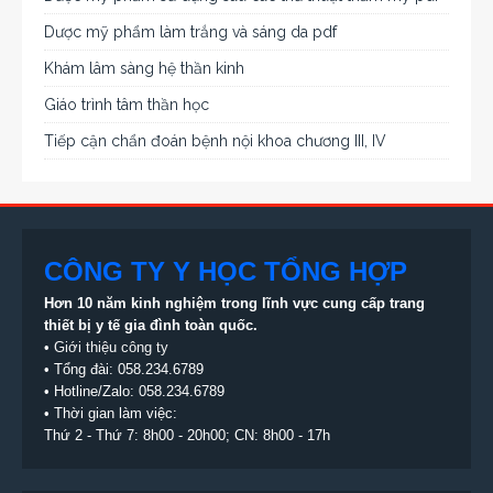
Dược mỹ phẩm làm trắng và sáng da pdf
Khám lâm sàng hệ thần kinh
Giáo trình tâm thần học
Tiếp cận chẩn đoán bệnh nội khoa chương III, IV
CÔNG TY Y HỌC TỔNG HỢP
Hơn 10 năm kinh nghiệm trong lĩnh vực cung cấp trang
thiết bị
y tế gia đình toàn quốc.
•
Giới thiệu công ty
• Tổng đài:
058.234.6789
• Hotline/Zalo: 058.234.6789
• Thời gian làm việc:
Thứ 2 - Thứ 7: 8h00 - 20h00; CN: 8h00 - 17h