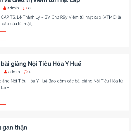
 và điều trị viêm túi mật cấp
admin
0
CẤP TS. Lê Thành Lý – BV Chợ Rẫy Viêm túi mật cấp (VTMC) là
m cấp của túi mật,
bài giảng Nội Tiêu Hóa Y Huế
8
admin
0
giảng Nội Tiêu Hóa Y Huế Bao gồm các bài giảng Nội Tiêu Hóa từ
TLS –
 gan thận