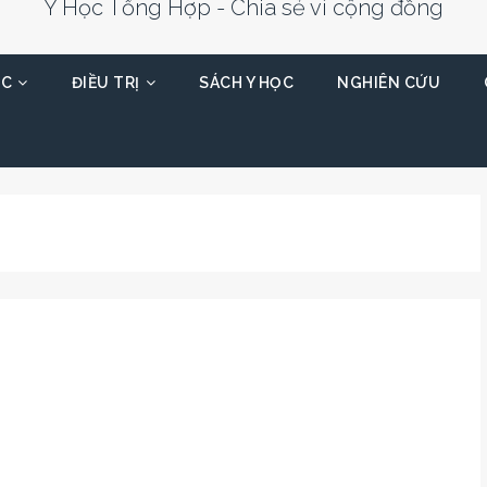
Y Học Tổng Hợp - Chia sẻ vì cộng đồng
ỌC
ĐIỀU TRỊ
SÁCH Y HỌC
NGHIÊN CỨU