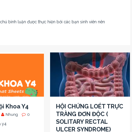
ú bình luận được thực hiện bởi các bạn sinh viên nên
ội Khoa Y4
HỘI CHỨNG LOÉT TRỰC
TRÀNG ĐƠN ĐỘC (
Nhung
0
SOLITARY RECTAL
a y4
ULCER SYNDROME)