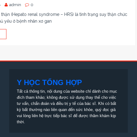
8
admin
0
thận (Hepato renal syndrome – HRS) là tình trạng suy thận chức
hủ yếu ở bệnh nhân xơ gan
Y HỌC TỔNG HỢP
Tất cả thông tin, nội dung của website chỉ dành cho mục
đích tham khảo; không được sử dụng thay thế cho việc
tư vấn, chẩn đoán và điều trị y tế của bác sĩ. Khi có bất
kỳ bất thường nào liên quan đến sức khỏe, quý đọc giả
vui lòng liên hệ trực tiếp bác sĩ để được thăm khám kịp
thời.