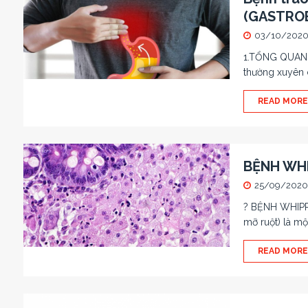
(GASTROE
03/10/202
1.TỔNG QUAN B
thường xuyên 
READ MORE
BỆNH WH
25/09/2020
? BỆNH WHIPPL
mỡ ruột) là mộ
READ MORE