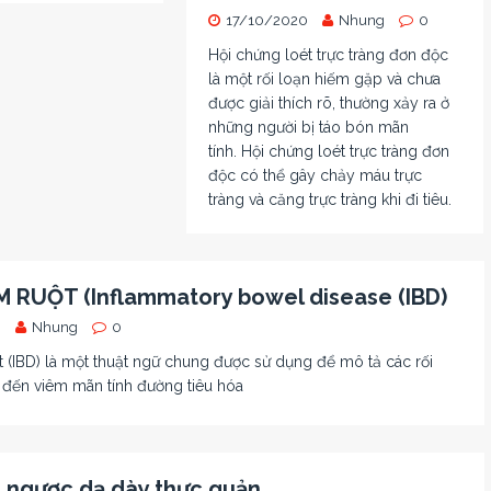
17/10/2020
Nhung
0
Hội chứng loét trực tràng đơn độc
là một rối loạn hiếm gặp và chưa
được giải thích rõ, thường xảy ra ở
những người bị táo bón mãn
tính. Hội chứng loét trực tràng đơn
độc có thể gây chảy máu trực
tràng và căng trực tràng khi đi tiêu.
 RUỘT (Inflammatory bowel disease (IBD)
0
Nhung
0
 (IBD) là một thuật ngữ chung được sử dụng để mô tả các rối
 đến viêm mãn tính đường tiêu hóa
 ngược dạ dày thực quản