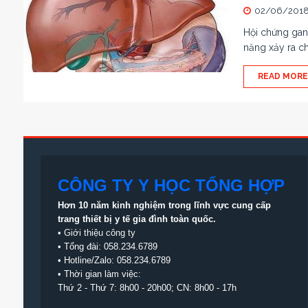
02/06/201
Hội chứng gan 
năng xảy ra c
READ MORE
CÔNG TY Y HỌC TỔNG HỢP
Hơn 10 năm kinh nghiệm trong lĩnh vực cung cấp
trang thiết bị
y tế gia đình toàn quốc.
•
Giới thiệu công ty
• Tổng đài:
058.234.6789
• Hotline/Zalo: 058.234.6789
• Thời gian làm việc:
Thứ 2 - Thứ 7: 8h00 - 20h00; CN: 8h00 - 17h