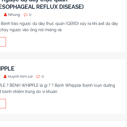
SOPHAGEAL REFLUX DISEASE)
0
Nhung
0
ệnh trào ngược dạ dày thực quản (GERD) xảy ra khi axit dạ dày
chảy ngược vào ống nối miệng và
IPPLE
Huynh Kim Loi
0
E ? BỆNH WHIPPLE là gì ? ? Bệnh Whipple (bệnh loạn dưỡng
t bệnh nhiễm trùng do vi khuẩn