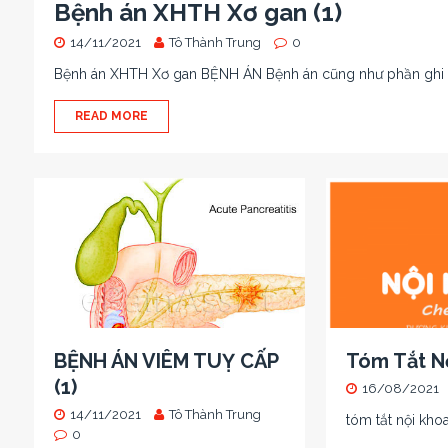
Bệnh án XHTH Xơ gan (1)
14/11/2021
Tô Thành Trung
0
Bệnh án XHTH Xơ gan BỆNH ÁN Bệnh án cũng như phần ghi ch
READ MORE
BỆNH ÁN VIÊM TUỴ CẤP
Tóm Tắt N
(1)
16/08/2021
14/11/2021
Tô Thành Trung
tóm tắt nội kho
0