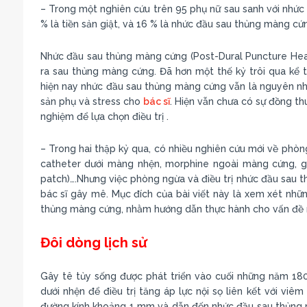
– Trong một nghiên cứu trên 95 phụ nữ sau sanh với nhức 
% là tiền sản giật, và 16 % là nhức đầu sau thủng màng c
Nhức đầu sau thủng màng cứng (Post-Dural Puncture Heada
ra sau thủng màng cứng. Đã hơn một thế kỷ trôi qua kể 
hiện nay nhức đầu sau thủng màng cứng vẫn là nguyên nhâ
sản phụ và stress cho
bác sĩ
. Hiện vẫn chưa có sự đồng thu
nghiệm để lựa chọn điều trị .
– Trong hai thập kỷ qua, có nhiều nghiên cứu mới về phòn
catheter dưới màng nhện, morphine ngoài màng cứng, g
patch)….Nhưng việc phòng ngừa và điều trị nhức đầu sau 
bác sĩ gây mê. Mục đích của bài viết này là xem xét nhữ
thủng màng cứng, nhằm hướng dẫn thực hành cho vấn đề 
Đôi dòng lịch sử
Gây tê tủy sống được phát triển vào cuối những năm 18
dưới nhện để điều trị tăng áp lực nội sọ liên kết với vi
đường kính khoảng 1 mm và dẫn đến nhức đầu sau thủng 