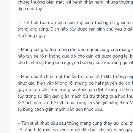
chứng thường biến mất khi bệnh nhân nằm, nhưng thường 
dịch não tủy.
– Thể tích toàn bộ dịch não tủy bình thường ở người l
trong ống sống. Dịch não tủy được sản sinh chủ yếu ở đ
thu hằng ngày.
– Màng cứng là lớp màng rắn bên ngoài cùng của màng n
não tủy sẽ rò rỉ thông qua đó cho đến khi được đóng lại b
cho là nhờ sự tăng sinh nguyên bào sợi của mô xung quan
– Mặc dầu đã hơn một thế kỷ trôi qua kể từ khi trường hợ
nhức đầu hiện vẫn không rõ, nhưng có hai nguyên do có th
gây co kéo cấu trúc trong sọ được giả định trong tư thế 
tủy trong sọ dẫn đến giãn mạch bù trừ thông qua học thuy
thể tích não, và thể tích máu trong sọ vẫn giữ hằng định. 
sọ bằng cách giãn mạch dẫn đến nhức đầu.
– Tần suất nhức đầu sau thủng màng cứng thay đổi phụ thu
sẽ tăng tỉ lệ mắc so với kim có đầu bút chì, bởi vì nó g