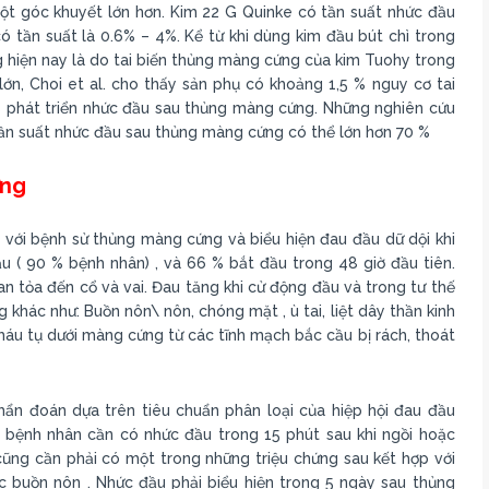
 một góc khuyết lớn hơn. Kim 22 G Quinke có tần suất nhức đầu
 tần suất là 0.6% – 4%. Kể từ khi dùng kim đầu bút chì trong
 hiện nay là do tai biến thủng màng cứng của kim Tuohy trong
n, Choi et al. cho thấy sản phụ có khoảng 1,5 % nguy cơ tai
 phát triển nhức đầu sau thủng màng cứng. Những nghiên cứu
ần suất nhức đầu sau thủng màng cứng có thể lớn hơn 70 %
ứng
ới bệnh sử thủng màng cứng và biểu hiện đau đầu dữ dội khi
ầu ( 90 % bệnh nhân) , và 66 % bắt đầu trong 48 giờ đầu tiên.
n tỏa đến cổ và vai. Đau tăng khi cử động đầu và trong tư thế
khác như: Buồn nôn\ nôn, chóng mặt , ù tai, liệt dây thần kinh
, máu tụ dưới màng cứng từ các tĩnh mạch bắc cầu bị rách, thoát
n đoán dựa trên tiêu chuẩn phân loại của hiệp hội đau đầu
y, bệnh nhân cần có nhức đầu trong 15 phút sau khi ngồi hoặc
cũng cần phải có một trong những triệu chứng sau kết hợp với
ặc buồn nôn . Nhức đầu phải biểu hiện trong 5 ngày sau thủng