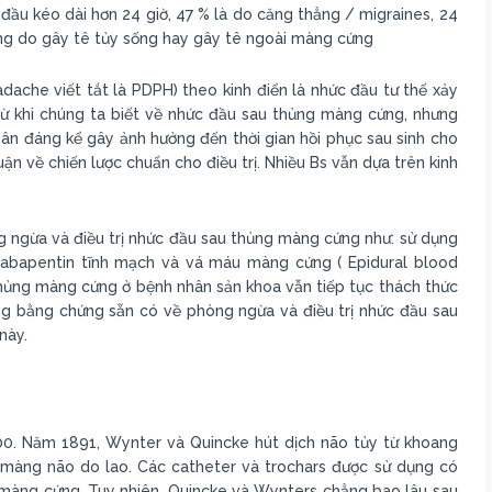
đầu kéo dài hơn 24 giờ, 47 % là do căng thẳng / migraines, 24
ứng do gây tê tủy sống hay gây tê ngoài màng cứng
che viết tắt là PDPH) theo kinh điển là nhức đầu tư thế xảy
từ khi chúng ta biết về nhức đầu sau thủng màng cứng, nhưng
n đáng kể gây ảnh hưởng đến thời gian hồi phục sau sinh cho
ận về chiến lược chuẩn cho điều trị. Nhiều Bs vẫn dựa trên kinh
g ngừa và điều trị nhức đầu sau thủng màng cứng như: sử dụng
abapentin tĩnh mạch và vá máu màng cứng ( Epidural blood
thủng màng cứng ở bệnh nhân sản khoa vẫn tiếp tục thách thức
ng bằng chứng sẵn có về phòng ngừa và điều trị nhức đầu sau
này.
00. Năm 1891, Wynter và Quincke hút dịch não tủy từ khoang
êm màng não do lao. Các catheter và trochars được sử dụng có
màng cứng. Tuy nhiên, Quincke và Wynters chẳng bao lâu sau