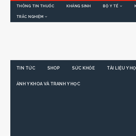
THÔNG TIN THUỐC
KHÁNG SINH
BỘ Y TẾ
TRẮC NGHIỆM
TIN TỨC
SHOP
SỨC KHỎE
TÀI LIỆU Y H
ẢNH Y KHOA VÀ TRANH Y HỌC