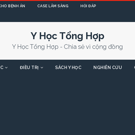
KHO BỆNH ÁN
CASE LÂM SÀNG
HỎI ĐÁP
Y Học Tổng Hợp
Y Học Tổng Hợp - Chia sẻ vì cộng đồng
ỌC
ĐIỀU TRỊ
SÁCH Y HỌC
NGHIÊN CỨU