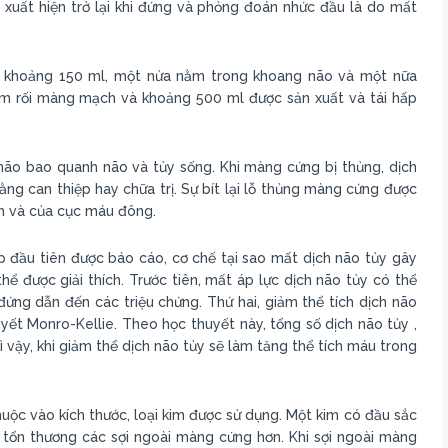
xuất hiện trở lại khi đứng và phỏng đoán nhức đầu là do mất
ớn khoảng 150 ml, một nửa nằm trong khoang não và một nữa
ám rối màng mạch và khoảng 500 ml được sản xuất và tái hấp
ão bao quanh não và tủy sống. Khi màng cứng bị thủng, dịch
ằng can thiệp hay chữa trị. Sự bít lại lỗ thủng màng cứng được
h và của cục máu đông.
p đầu tiên được báo cáo, cơ chế tại sao mất dịch não tủy gây
ể được giải thích. Trước tiên, mất áp lực dịch não tủy có thể
đứng dẫn đến các triệu chứng. Thứ hai, giảm thể tích dịch não
ết Monro-Kellie. Theo học thuyết này, tổng số dịch não tủy ,
Vì vậy, khi giảm thể dịch não tủy sẽ làm tăng thể tích máu trong
ộc vào kích thước, loại kim được sử dụng. Một kim có đầu sắc
ây tổn thương các sợi ngoài màng cứng hơn. Khi sợi ngoài màng