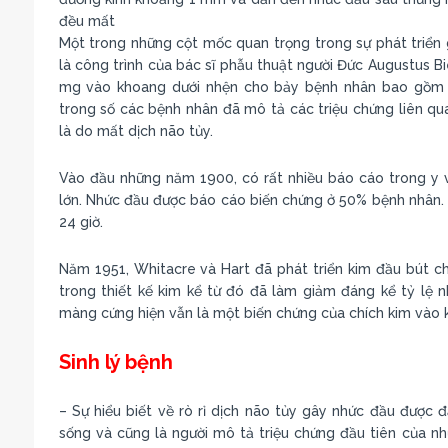
đều mất
Một trong những cột mốc quan trọng trong sự phát triển 
là công trình của bác sĩ phẫu thuật người Đức Augustus B
mg vào khoang dưới nhện cho bảy bệnh nhân bao gồm cả 
trong số các bệnh nhân đã mô tả các triệu chứng liên q
là do mất dịch não tủy.
Vào đầu những năm 1900, có rất nhiều báo cáo trong y 
lớn. Nhức đầu được báo cáo biến chứng ở 50% bệnh nhân. 
24 giờ.
Năm 1951, Whitacre và Hart đã phát triển kim đầu bút ch
trong thiết kế kim kể từ đó đã làm giảm đáng kể tỷ lệ
màng cứng hiện vẫn là một biến chứng của chích kim vào 
Sinh lý bệnh
– Sự hiểu biết về rò rỉ dịch não tủy gây nhức đầu được đặ
sống và cũng là người mô tả triệu chứng đầu tiên của n