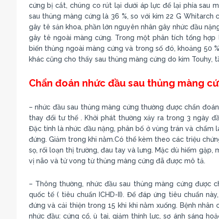
cứng bị cắt, chúng co rút lại dưới áp lực để lại phía sau
sau thủng màng cứng là 36 %, so với kim 22 G Whitarch có
gây tê sản khoa, phần lớn nguyên nhân gây nhức đầu nặng
gây tê ngoài màng cứng. Trong một phân tích tổng hợp lớ
biến thủng ngoài màng cứng và trong số đó, khoảng 50 %
khác cũng cho thấy sau thủng màng cứng do kim Touhy, t
Chẩn đoán nhức đầu sau thủng màng c
– nhức đầu sau thủng màng cứng thường được chẩn đoán v
thay đổi tư thế . Khởi phát thường xảy ra trong 3 ngày đ
Đặc tính là nhức đầu nặng, phân bố ở vùng trán và chẩm la
đứng. Giảm trong khi nằm.Có thể kèm theo các triệu chứng 
sọ, rối loạn thị trường, đau tay và lưng. Mặc dù hiếm gặp
vị não và tử vong từ thủng màng cứng đã được mô tả.
– Thông thường, nhức đầu sau thủng màng cứng được chẩ
quốc tế ( tiêu chuẩn ICHD-II). Để đáp ứng tiêu chuẩn nà
đứng và cải thiện trong 15 khi khi nằm xuống. Bệnh nhân 
nhức đầu: cứng cổ, ù tai, giảm thính lực, sợ ánh sáng ho