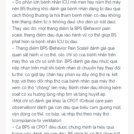
– Do phần lớn bệnh nhân ICU mê man hay nằm thở máy
nên BS thường khó đánh giá bệnh nhân đang bị đau qua
cách thông thường là hỏi thăm bệnh nhân có đau không
trên thang điểm từ 0 (không đau) cho đến 10 (rất đau).
Thay vào đó, một thang điểm là BPS (Behavior pain
scale, thang điểm đau dựa vào hành vi) có thể giúp BS
phát hiện ra bệnh nhân ICU bị đau.
– Thang điểm BPS (Behavior Pain Scale) đánh giá qua
quan sát hành vi cơ thể, các chỉ số của bệnh nhân trên
máy thở, và chỉ số sinh tồn. BPS đánh giá đau nhức qua
nếp nhăn trên mặt khi bệnh nhân di chuyển hay thay đổi
tư thế, co giật tay chân hay phản xạ đẩy ống thở ra, kết
hợp với theo dõi nhịp thở của bệnh nhân qua máy thở
xem có thở “chồng” lên máy. Bệnh nhân đau không kiểm
soát có xu hướng tăng nhịp tim và tăng huyết áp.
-Một chỉ số đánh giá khác là CPOT (Critical care pain
observation) đánh giá cơn đau qua biểu cảm gương mặt,
vận động cơ thể, cơ bắp, và nhịp thở theo máy thở
(compliance to ventilator).
– Cả BPS và CPOT đều được chứng minh là hiệu quả
trong việc đánh giá cơn đau. BS chữa trị có thể chọn bất