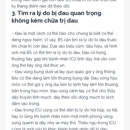
kỳ thang điểm nào để theo dõi.
3. Tìm ra lý do bị đau quan trọng
không kém chữa trị đau
– Đau là một cách cơ thể báo cho chúng ta biết cơ thể
đang nguy hiểm. Vì vậy, BS cần tìm ra lý do bị đau trước
khi chữa trị cơn đau. Dựa vào biểu cảm, dấu hiệu, và hình
ảnh mà BS có thể tìm ra lý do bị đau. Đau cổ họng
thường hay gặp khi bệnh nhân ICU tỉnh dậy mà vẫn còn
ống thở hay ống đút thức ăn.
– Đau vùng bụng dưới và tay quơ quào gợi ý ống thông
tiểu có thể đang làm tổn thương bọng đái. Đau vòng hậu
môn có thể gợi ý ống đại tiện bị lệnh hay làm tổn thương
bên trong hậu môn. Đau vùng cánh tay có thể cho thấy
dây truyền tĩnh mạch, dây theo dõi động mạch bị lệch
đâm vào trong.
– Đau trong ICU cũng có thể đến từ lý do hồi hộp, sợ hãi,
hay lo lắng khi bệnh nhân nằm một mình phòng vắng,
xung quanh là dây nhợ và máy thở. Thiếu ngủ trong ICU
cũng là một yếu tố khác khiến bệnh nhân dễ bị đau