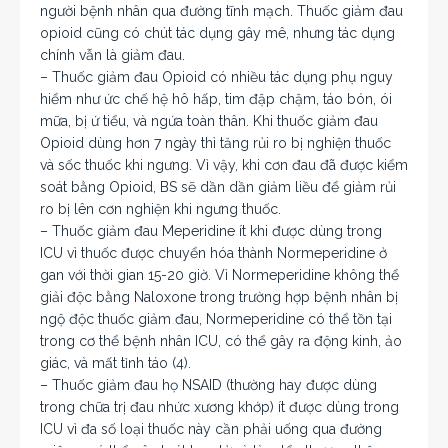
người bệnh nhân qua đường tĩnh mạch. Thuốc giảm đau
opioid cũng có chút tác dụng gây mê, nhưng tác dụng
chính vẫn là giảm đau.
– Thuốc giảm đau Opioid có nhiều tác dụng phụ nguy
hiểm như ức chế hệ hô hấp, tim đập chậm, táo bón, ói
mữa, bị ứ tiểu, và ngứa toàn thân. Khi thuốc giảm đau
Opioid dùng hơn 7 ngày thì tăng rủi ro bị nghiện thuốc
và sốc thuốc khi ngưng. Vì vậy, khi cơn đau đã được kiểm
soát bằng Opioid, BS sẽ dần dần giảm liều để giảm rủi
ro bị lên cơn nghiện khi ngưng thuốc.
– Thuốc giảm đau Meperidine ít khi được dùng trong
ICU vì thuốc được chuyển hóa thành Normeperidine ở
gan với thời gian 15-20 giờ. Vì Normeperidine không thể
giải độc bằng Naloxone trong trường hợp bệnh nhân bị
ngộ độc thuốc giảm đau, Normeperidine có thể tồn tại
trong cơ thể bệnh nhân ICU, có thể gây ra động kinh, ảo
giác, và mất tỉnh táo (4).
– Thuốc giảm đau họ NSAID (thường hay được dùng
trong chữa trị đau nhức xương khớp) ít được dùng trong
ICU vì đa số loại thuốc này cần phải uống qua đường