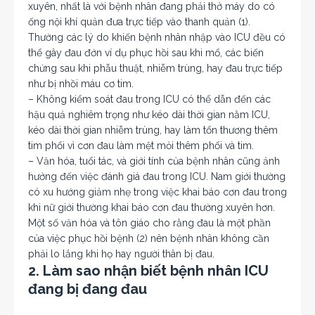
xuyên, nhất là với bệnh nhân đang phải thở máy do có
ống nội khí quản đưa trực tiếp vào thanh quản (1).
Thường các lý do khiến bệnh nhân nhập vào ICU đều có
thể gây đau đớn ví dụ phục hồi sau khi mổ, các biến
chứng sau khi phẫu thuật, nhiễm trùng, hay đau trực tiếp
như bị nhồi máu cơ tim.
– Không kiểm soát đau trong ICU có thể dẫn đến các
hậu quả nghiêm trọng như kéo dài thời gian nằm ICU,
kéo dài thời gian nhiễm trùng, hay làm tổn thương thêm
tim phổi vì cơn đau làm mệt mỏi thêm phổi và tim.
– Văn hóa, tuổi tác, và giới tính của bệnh nhân cũng ảnh
hưởng đến việc đánh giá đau trong ICU. Nam giới thường
có xu hướng giảm nhẹ trong việc khai báo cơn đau trong
khi nữ giới thường khai báo cơn đau thường xuyên hơn.
Một số văn hóa và tôn giáo cho rằng đau là một phần
của việc phục hồi bệnh (2) nên bệnh nhân không cần
phải lo lắng khi họ hay người thân bị đau.
2. Làm sao nhận biết bệnh nhân ICU
đang bị đang đau