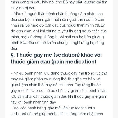
mình đang bị đau, hãy nói cho BS hay điều dưỡng để tìm
ra lý do bị đau.
– Mặc dù người thân bệnh nhân thường cảm nhận cơn
đau của bệnh nhân, gần một nữa người thân có thể cảm
nhận sai về mức độ cơn đau của người thân mình (3). Lý
do đơn giản là vì khi chúng ta yêu thương người thân của
mình, mọi cử động không thoải mái của họ trên giường
bệnh ICU đều có thể khiến chúng ta nghĩ rằng họ đang
đau.
5. Thuốc gây mê (sedation) khác với
thuốc giảm đau (pain medication)
– Nhiều bệnh nhân ICU dùng thuốc gây mê trong lúc thở
máy để giảm phản xạ đường thở, thư giãn cơ bắp, và
giúp bệnh nhân thở máy dễ chịu hơn. Tuy rằng thuốc
gây mê liều cao có thể ức chế hay giảm đau, bệnh nhân
ICU vẫn phải cần thuốc giảm đau khi thuốc gây mê giảm
hay khi bệnh nhân tỉnh dậy.
– Với các bệnh nặng, gây mê liên tục (continuous
sedation) có thể giúp bệnh nhân không cảm nhận cơn