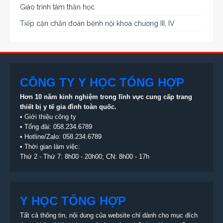
Giáo trình tâm thần học
Tiếp cận chẩn đoán bệnh nội khoa chương III, IV
CÔNG TY Y HỌC TỔNG HỢP
Hơn 10 năm kinh nghiệm trong lĩnh vực cung cấp trang
thiết bị
y tế gia đình toàn quốc.
•
Giới thiệu công ty
• Tổng đài:
058.234.6789
• Hotline/Zalo: 058.234.6789
• Thời gian làm việc:
Thứ 2 - Thứ 7: 8h00 - 20h00; CN: 8h00 - 17h
Y HỌC TỔNG HỢP
Tất cả thông tin, nội dung của website chỉ dành cho mục đích