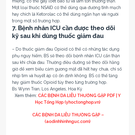
miệng, có thể gây loét bao tử và làm tổn thương thận.
Một loại thuốc NSAID có thể dùng qua đường tĩnh mạch
hay chích là Ketorolac có thể dùng ngắn hạn vài người
trong một số trường hợp.
7. Bệnh nhân ICU cần được theo dõi
kỹ sau khi dùng thuốc giảm đau
– Do thuốc giảm đau Opioid có thể có những tác dụng
phụ nguy hiểm, BS sẽ theo dõi bệnh nhân ICU cẩn thận
sau khi chữa đau. Thường điều dưỡng sẽ theo dõi hằng
giờ để xem biểu cảm gương mặt đã hết hay chưa, chỉ số
nhịp tim và huyết áp có ổn định không. BS có thể tăng
hay giảm thuốc Opioid tùy theo từng trường hợp.
Bs Wynn Tran, Los Angeles, Hoa Kỳ
Xem thêm:
CÁC BỆNH DA LIỄU THƯỜNG GẶP PDF | Y
Học Tổng Hợp (yhoctonghop.vn)
CÁC BỆNH DA LIỄU THƯỜNG GẶP –
(aodinhhinhnguc.com)