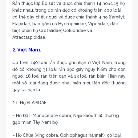
Rắn thuộc lớp Bò sát và được chia thành 14 hoặc 15 họ
khác nhau, trong đó rắn độc có khoảng trên 400 loài
có thể gây chết người và được chia thành 4 họ (family):
Elapidae, bao gồm cả Hydrophiidae; Viperidae, đặc
biệt phân họ Crotalidae; Colubridae và
Atractaspididae.
2. Việt Nam:
Có trên 140 loài rắn được ghi nhận ở Việt Nam; trong
đó có khoảng 31 loài rắn độc gây nguy hiểm cho con
người: 18 loài rắn trên cạn và 13 loài rắn biển. Hiện nay
một số loài đang được phát hiện mới. Rắn độc thường
gây tai nạn là:
2.1. Họ ELAPIDAE:
– Hổ Đất (Monocelate cobra, Naja kaouthia): thường
gặp miền Tây Nam bộ.
– Hổ Chúa (King cobra, Ophiophagus hannah): có loại