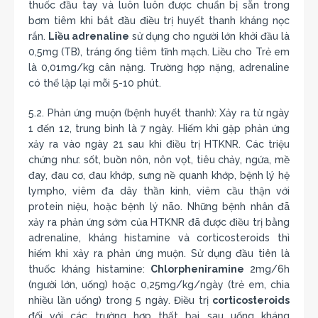
thuốc đầu tay và luôn luôn được chuẩn bị sẵn trong
bơm tiêm khi bắt đầu điều trị huyết thanh kháng nọc
rắn.
Liều adrenaline
sử dụng cho người lớn khởi đầu là
0,5mg (TB), tráng ống tiêm tĩnh mạch. Liều cho Trẻ em
là 0,01mg/kg cân nặng. Trường hợp nặng, adrenaline
có thể lặp lại mỗi 5-10 phút.
5.2. Phản ứng muộn (bệnh huyết thanh): Xảy ra từ ngày
1 đến 12, trung bình là 7 ngày. Hiếm khi gặp phản ứng
xảy ra vào ngày 21 sau khi điều trị HTKNR. Các triệu
chứng như: sốt, buồn nôn, nôn vọt, tiêu chảy, ngứa, mề
đay, đau cơ, đau khớp, sưng nề quanh khớp, bệnh lý hệ
lympho, viêm đa dây thần kinh, viêm cầu thận với
protein niệu, hoặc bệnh lý não. Những bệnh nhân đã
xảy ra phản ứng sớm của HTKNR đã được điều trị bằng
adrenaline, kháng histamine và corticosteroids thì
hiếm khi xảy ra phản ứng muộn. Sử dụng đầu tiên là
thuốc kháng histamine:
Chlorpheniramine
2mg/6h
(người lớn, uống) hoặc 0,25mg/kg/ngày (trẻ em, chia
nhiều lần uống) trong 5 ngày. Điều trị
corticosteroids
đối với các trường hợp thất bại sau uống kháng