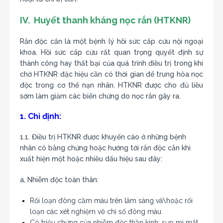
IV. Huyết thanh kháng nọc rắn (HTKNR)
Rắn độc cắn là một bệnh lý hồi sức cấp cứu nội ngoại
khoa. Hồi sức cấp cứu rất quan trọng quyết định sự
thành công hay thất bại của quá trình điều trị trong khi
chờ HTKNR đặc hiệu cần có thời gian để trung hòa nọc
độc trong cơ thể nạn nhân. HTKNR được cho đủ liều
sớm làm giảm các biến chứng do nọc rắn gây ra.
1. Chỉ định:
1.1. Điều trị HTKNR được khuyến cáo ở những bệnh
nhân có bằng chứng hoặc hướng tới rắn độc cắn khi
xuất hiện một hoặc nhiều dấu hiệu sau đây:
a, Nhiễm độc toàn thân:
Rối loạn đông cầm máu trên lâm sàng và\hoặc rối
loạn các xét nghiệm về chỉ số đông máu.
Có triệu chứng của nhiễm độc thần kinh: sụp mi mắt,