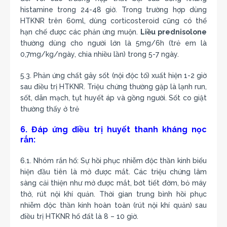
histamine trong 24-48 giờ. Trong trường hợp dùng
HTKNR trên 60ml, dùng corticosteroid cũng có thể
hạn chế được các phản ứng muộn.
Liều prednisolone
thường dùng cho người lớn là 5mg/6h (trẻ em là
0,7mg/kg/ngày, chia nhiều lần) trong 5-7 ngày.
5.3. Phản ứng chất gây sốt (nội độc tố) xuất hiện 1-2 giờ
sau điều trị HTKNR. Triệu chứng thường gặp là lạnh run,
sốt, dãn mạch, tụt huyết áp và gồng người. Sốt co giật
thường thấy ở trẻ
6. Đáp ứng điều trị huyết thanh kháng nọc
rắn:
6.1. Nhóm rắn hổ: Sự hồi phục nhiễm độc thần kinh biểu
hiện đầu tiên là mở được mắt. Các triệu chứng lâm
sàng cải thiện như mở được mắt, bớt tiết đờm, bỏ máy
thở, rút nội khí quản. Thời gian trung bình hồi phục
nhiễm độc thần kinh hoàn toàn (rút nội khí quản) sau
điều trị HTKNR hổ đất là 8 – 10 giờ.