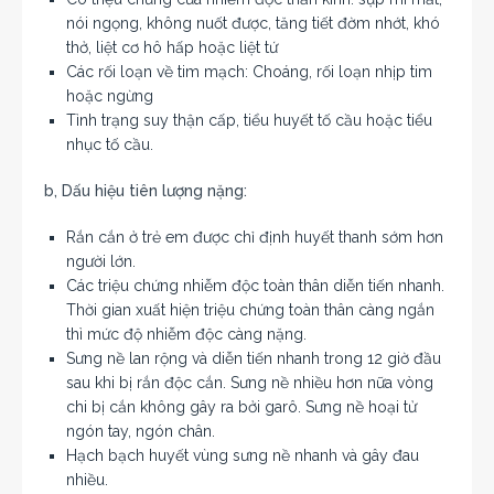
nói ngọng, không nuốt được, tăng tiết đờm nhớt, khó
thở, liệt cơ hô hấp hoặc liệt tứ
Các rối loạn về tim mạch: Choáng, rối loạn nhịp tim
hoặc ngừng
Tình trạng suy thận cấp, tiểu huyết tố cầu hoặc tiểu
nhục tố cầu.
b, Dấu hiệu tiên lượng nặng:
Rắn cắn ở trẻ em được chỉ định huyết thanh sớm hơn
người lớn.
Các triệu chứng nhiễm độc toàn thân diễn tiến nhanh.
Thời gian xuất hiện triệu chứng toàn thân càng ngắn
thì mức độ nhiễm độc càng nặng.
Sưng nề lan rộng và diễn tiến nhanh trong 12 giờ đầu
sau khi bị rắn độc cắn. Sưng nề nhiều hơn nữa vòng
chi bị cắn không gây ra bởi garô. Sưng nề hoại tử
ngón tay, ngón chân.
Hạch bạch huyết vùng sưng nề nhanh và gây đau
nhiều.