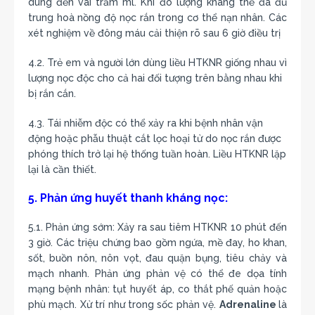
dùng đến vài trăm ml. Khi đó lượng kháng thể đã đủ
trung hoà nồng độ nọc rắn trong cơ thể nạn nhân. Các
xét nghiệm về đông máu cải thiện rõ sau 6 giờ điều trị
4.2. Trẻ em và người lớn dùng liều HTKNR giống nhau vì
lượng nọc độc cho cả hai đối tượng trên bằng nhau khi
bị rắn cắn.
4.3. Tái nhiễm độc có thể xảy ra khi bệnh nhân vận
động hoặc phẫu thuật cắt lọc hoại tử do nọc rắn được
phóng thích trở lại hệ thống tuần hoàn. Liều HTKNR lặp
lại là cần thiết.
5. Phản ứng huyết thanh kháng nọc:
5.1. Phản ứng sớm: Xảy ra sau tiêm HTKNR 10 phút đến
3 giờ. Các triệu chứng bao gồm ngứa, mề đay, ho khan,
sốt, buồn nôn, nôn vọt, đau quặn bụng, tiêu chảy và
mạch nhanh. Phản ứng phản vệ có thể đe dọa tính
mạng bệnh nhân: tụt huyết áp, co thắt phế quản hoặc
phù mạch. Xử trí như trong sốc phản vệ.
Adrenaline
là