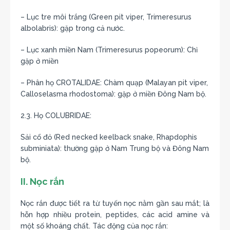
– Lục tre môi trắng (Green pit viper, Trimeresurus
albolabris): gặp trong cả nước.
– Lục xanh miền Nam (Trimeresurus popeorum): Chỉ
gặp ở miền
– Phân họ CROTALIDAE: Chàm quạp (Malayan pit viper,
Calloselasma rhodostoma): gặp ở miền Đông Nam bộ.
2.3. Họ COLUBRIDAE:
Sải cổ đỏ (Red necked keelback snake, Rhapdophis
subminiata): thường gặp ở Nam Trung bộ và Đông Nam
bộ.
II. Nọc rắn
Nọc rắn được tiết ra từ tuyến nọc nằm gần sau mắt; là
hỗn hợp nhiều protein, peptides, các acid amine và
một số khoáng chất. Tác động của nọc rắn: