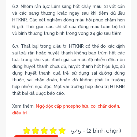
6.2. Nhóm rắn lục: Lâm sàng hết chảy máu từ vết cắn
và các sang thương khác ngay sau khi tiêm đủ liều
HTKNR. Các xét nghiệm đông máu hồi phục chậm hơn
6 giờ. Thời gian các chỉ số của đông máu toàn bộ trở
về bình thường trung bình trong vòng 24 giờ sau tiêm
6.3. Thất bại trong điều trị HTKNR có thể do xác định
sai loài rắn hoặc huyết thanh không bao trùm hết các
loài trong khu vực, đánh giá sai mức độ nhiễm độc nên
dùng huyết thanh chưa đủ, huyết thanh hết hiệu lực, sử
dụng huyết thanh quá trễ, sử dụng sai đường dùng
thuốc, sai chẩn đoán, hoặc đó không phải là trường
hợp nhiễm nọc độc. Một vài trường hợp điều trị HTKNR
thất bại đã được báo cáo.
Xem thêm:
Ngộ độc cấp phospho hữu cơ: chẩn đoán,
điều trị
5/5 - (2 bình chọn)