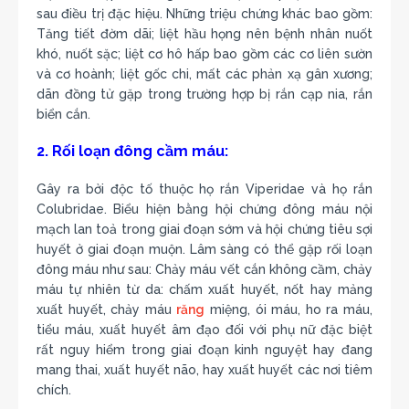
sau điều trị đặc hiệu. Những triệu chứng khác bao gồm:
Tăng tiết đờm dãi; liệt hầu họng nên bệnh nhân nuốt
khó, nuốt sặc; liệt cơ hô hấp bao gồm các cơ liên sườn
và cơ hoành; liệt gốc chi, mất các phản xạ gân xương;
dãn đồng tử gặp trong trường hợp bị rắn cạp nia, rắn
biển cắn.
2. Rối loạn đông cầm máu:
Gây ra bởi độc tố thuộc họ rắn Viperidae và họ rắn
Colubridae. Biểu hiện bằng hội chứng đông máu nội
mạch lan toả trong giai đoạn sớm và hội chứng tiêu sợi
huyết ở giai đoạn muộn. Lâm sàng có thể gặp rối loạn
đông máu như sau: Chảy máu vết cắn không cầm, chảy
máu tự nhiên từ da: chấm xuất huyết, nốt hay mảng
xuất huyết, chảy máu
răng
miệng, ói máu, ho ra máu,
tiểu máu, xuất huyết âm đạo đối với phụ nữ đặc biệt
rất nguy hiểm trong giai đoạn kinh nguyệt hay đang
mang thai, xuất huyết não, hay xuất huyết các nơi tiêm
chích.