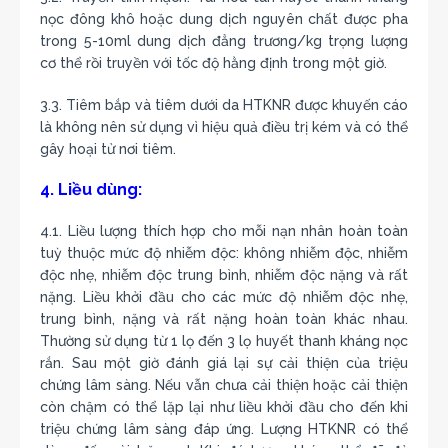
nọc đông khô hoặc dung dịch nguyên chất được pha
trong 5-10ml dung dịch đẳng trương/kg trọng lượng
cơ thể rồi truyền với tốc độ hằng định trong một giờ.
3.3. Tiêm bắp và tiêm dưới da HTKNR được khuyến cáo
là không nên sử dụng vì hiệu quả điều trị kém và có thể
gây hoại tử nơi tiêm.
4. Liều dùng:
4.1. Liều lượng thích hợp cho mỗi nạn nhân hoàn toàn
tuỳ thuộc mức độ nhiễm độc: không nhiễm độc, nhiễm
độc nhẹ, nhiễm độc trung bình, nhiễm độc nặng và rất
nặng. Liều khởi đầu cho các mức độ nhiễm độc nhẹ,
trung bình, nặng và rất nặng hoàn toàn khác nhau.
Thường sử dụng từ 1 lọ đến 3 lọ huyết thanh kháng nọc
rắn. Sau một giờ đánh giá lại sự cải thiện của triệu
chứng lâm sàng. Nếu vẫn chưa cải thiện hoặc cải thiện
còn chậm có thể lặp lại như liều khởi đầu cho đến khi
triệu chứng lâm sàng đáp ứng. Lượng HTKNR có thể