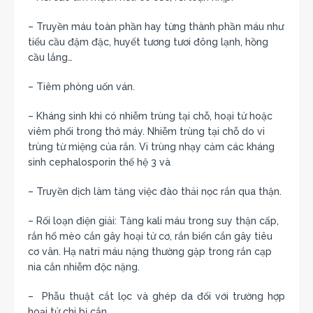
– Truyền máu toàn phần hay từng thành phần máu như
tiểu cầu đậm đặc, huyết tương tươi đông lạnh, hồng
cầu lắng…
– Tiêm phòng uốn ván.
– Kháng sinh khi có nhiễm trùng tại chỗ, hoại tử hoặc
viêm phổi trong thở máy. Nhiễm trùng tại chỗ do vi
trùng từ miệng của rắn. Vi trùng nhạy cảm các kháng
sinh cephalosporin thế hệ 3 và
– Truyền dịch làm tăng việc đào thải nọc rắn qua thận.
– Rối loạn điện giải: Tăng kali máu trong suy thận cấp,
rắn hổ mèo cắn gây hoại tử cơ, rắn biển cắn gây tiêu
cơ vân. Hạ natri máu nặng thường gặp trong rắn cạp
nia cắn nhiễm độc nặng.
– Phẫu thuật cắt lọc và ghép da đối với trường hợp
hoại tử chi bị cắn.