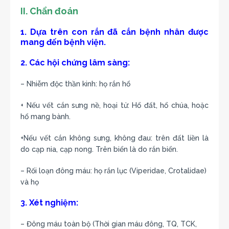
II. Chẩn đoán
1. Dựa trên con rắn đã cắn bệnh nhân được
mang đến bệnh viện.
2. Các hội chứng lâm sàng:
– Nhiễm độc thần kinh: họ rắn hổ
+ Nếu vết cắn sưng nề, hoại tử: Hổ đất, hổ chúa, hoặc
hổ mang bành.
+Nếu vết cắn không sưng, không đau: trên đất liền là
do cạp nia, cạp nong. Trên biển là do rắn biển.
– Rối loạn đông máu: họ rắn lục (Viperidae, Crotalidae)
và họ
3. Xét nghiệm:
– Đông máu toàn bộ (Thời gian máu đông, TQ, TCK,