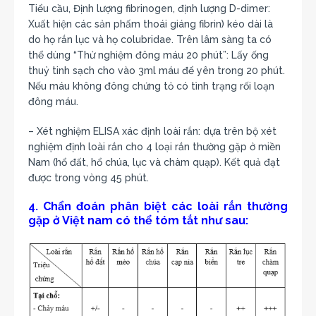
Tiểu cầu, Định lượng fibrinogen, định lượng D-dimer:
Xuất hiện các sản phấm thoái giáng fibrin) kéo dài là
do họ rắn lục và họ colubridae. Trên lâm sàng ta có
thể dùng “Thử nghiệm đông máu 20 phút”: Lấy ống
thuỷ tinh sạch cho vào 3ml máu để yên trong 20 phút.
Nếu máu không đông chứng tỏ có tình trạng rối loạn
đông máu.
– Xét nghiệm ELISA xác định loài rắn: dựa trên bộ xét
nghiệm định loài rắn cho 4 loại rắn thường gặp ở miền
Nam (hổ đất, hổ chúa, lục và chàm quạp). Kết quả đạt
được trong vòng 45 phút.
4. Chẩn đoán phân biệt các loài rắn thường
gặp ở Việt nam có thể tóm tắt như sau: