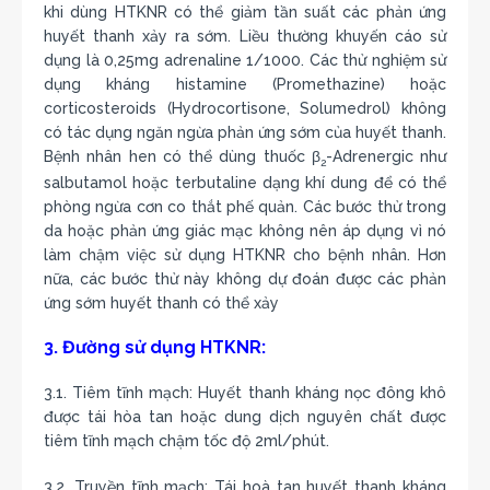
khi dùng HTKNR có thể giảm tần suất các phản ứng
huyết thanh xảy ra sớm. Liều thường khuyến cáo sử
dụng là 0,25mg adrenaline 1/1000. Các thử nghiệm sử
dụng kháng histamine (Promethazine) hoặc
corticosteroids (Hydrocortisone, Solumedrol) không
có tác dụng ngăn ngừa phản ứng sớm của huyết thanh.
Bệnh nhân hen có thể dùng thuốc β
-Adrenergic như
2
salbutamol hoặc terbutaline dạng khí dung để có thể
phòng ngừa cơn co thắt phế quản. Các bước thử trong
da hoặc phản ứng giác mạc không nên áp dụng vì nó
làm chậm việc sử dụng HTKNR cho bệnh nhân. Hơn
nữa, các bước thử này không dự đoán được các phản
ứng sớm huyết thanh có thể xảy
3. Đường sử dụng HTKNR:
3.1. Tiêm tĩnh mạch: Huyết thanh kháng nọc đông khô
được tái hòa tan hoặc dung dịch nguyên chất được
tiêm tĩnh mạch chậm tốc độ 2ml/phút.
3.2. Truyền tĩnh mạch: Tái hoà tan huyết thanh kháng