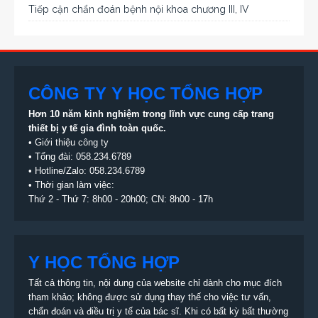
Tiếp cận chẩn đoán bệnh nội khoa chương III, IV
CÔNG TY Y HỌC TỔNG HỢP
Hơn 10 năm kinh nghiệm trong lĩnh vực cung cấp trang
thiết bị
y tế gia đình toàn quốc.
•
Giới thiệu công ty
• Tổng đài:
058.234.6789
• Hotline/Zalo: 058.234.6789
• Thời gian làm việc:
Thứ 2 - Thứ 7: 8h00 - 20h00; CN: 8h00 - 17h
Y HỌC TỔNG HỢP
Tất cả thông tin, nội dung của website chỉ dành cho mục đích
tham khảo; không được sử dụng thay thế cho việc tư vấn,
chẩn đoán và điều trị y tế của bác sĩ. Khi có bất kỳ bất thường