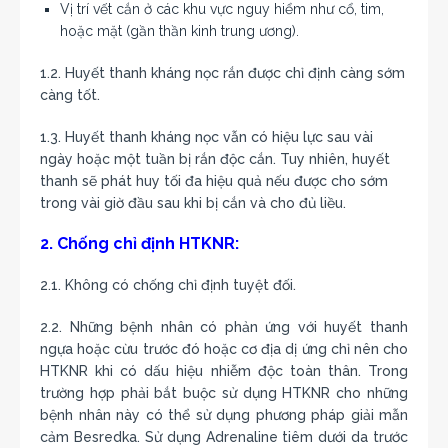
Vị trí vết cắn ở các khu vực nguy hiểm như cổ, tim,
hoặc mặt (gần thần kinh trung ương).
1.2. Huyết thanh kháng nọc rắn được chỉ định càng sớm
càng tốt.
1.3. Huyết thanh kháng nọc vẫn có hiệu lực sau vài
ngày hoặc một tuần bị rắn độc cắn. Tuy nhiên, huyết
thanh sẽ phát huy tối đa hiệu quả nếu được cho sớm
trong vài giờ đầu sau khi bị cắn và cho đủ liều.
2. Chống chỉ định HTKNR:
2.1. Không có chống chỉ định tuyệt đối.
2.2. Những bệnh nhân có phản ứng với huyết thanh
ngựa hoặc cừu trước đó hoặc cơ địa dị ứng chỉ nên cho
HTKNR khi có dấu hiệu nhiễm độc toàn thân. Trong
trường hợp phải bắt buộc sử dụng HTKNR cho những
bệnh nhân này có thể sử dụng phương pháp giải mẫn
cảm Besredka. Sử dụng Adrenaline tiêm dưới da trước