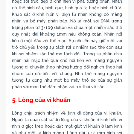
hoặc soi trực tiếp ở kính hiển vi pha tương phản. Nhân
có thể hình cầu, hình que, hình quả tạ hoặc hình chữ V.
Khảo sát ở kính hiển vi điện tử nhân không có màng
nhân và bộ máy phân bào. Nó là một sợi DNA trọng
lượng phân tử 3×109 dallon và chứa một nhiễm sắc thể
duy nhất dài khoảng 1mm nếu không xoắn. Nhân nối
liền ở một đầu với thể mạc. Sự nối liền này giữ một vai
trò chủ yếu trong sự tách rời 2 nhiễm sắc thể con sau
khi sợi nhiễm sắc thể mẹ tách đôi. Trong sự phân chia
nhân hai mạc thể qua chổ nối liền với màng nguyên
tương di chuyển theo những hướng đối nghịch theo hai
nhóm con nối liền với chúng. Như thế màng nguyên
tương tự động như một bộ máy thô sơ của sự gián
phân với mạc thể đảm nhận vai trò thai vô sắc.
5. Lông của vi khuẩn
Lông chịu trách nhiệm về tính di động của vi khuẩn.
Người ta quan sát sự di động của vi khuẩn ở kính hiển vi
nhìn ơ giọt treo hoặc đặt một giọt vi khuẩn ở lam kính
và phủ một lá kính mỏng. Lông dài 3-12 mm hình sợi