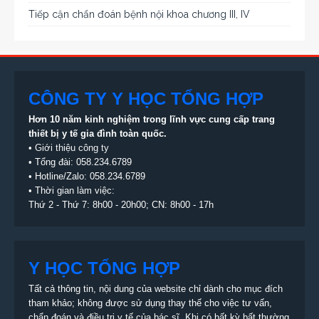
Tiếp cận chẩn đoán bệnh nội khoa chương III, IV
CÔNG TY Y HỌC TỔNG HỢP
Hơn 10 năm kinh nghiệm trong lĩnh vực cung cấp trang
thiết bị
y tế gia đình toàn quốc.
•
Giới thiệu công ty
• Tổng đài:
058.234.6789
• Hotline/Zalo: 058.234.6789
• Thời gian làm việc:
Thứ 2 - Thứ 7: 8h00 - 20h00; CN: 8h00 - 17h
Y HỌC TỔNG HỢP
Tất cả thông tin, nội dung của website chỉ dành cho mục đích
tham khảo; không được sử dụng thay thế cho việc tư vấn,
chẩn đoán và điều trị y tế của bác sĩ. Khi có bất kỳ bất thường