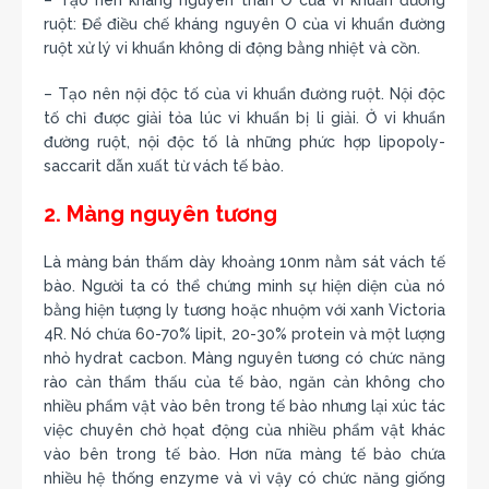
ruột: Để điều chế kháng nguyên O của vi khuẩn đường
ruột xử lý vi khuẩn không di động bằng nhiệt và cồn.
– Tạo nên nội độc tố của vi khuẩn đường ruột. Nội độc
tố chỉ được giải tỏa lúc vi khuẩn bị li giải. Ở vi khuẩn
đường ruột, nội độc tố là những phức hợp lipopoly-
saccarit dẫn xuất từ vách tế bào.
2. Màng nguyên tương
Là màng bán thấm dày khoảng 10nm nằm sát vách tế
bào. Người ta có thể chứng minh sự hiện diện của nó
bằng hiện tượng ly tương hoặc nhuộm với xanh Victoria
4R. Nó chứa 60-70% lipit, 20-30% protein và một lượng
nhỏ hydrat cacbon. Màng nguyên tương có chức năng
rào cản thẩm thấu của tế bào, ngăn cản không cho
nhiều phẩm vật vào bên trong tế bào nhưng lại xúc tác
việc chuyên chở họat động của nhiều phẩm vật khác
vào bên trong tế bào. Hơn nữa màng tế bào chứa
nhiều hệ thống enzyme và vì vậy có chức năng giống