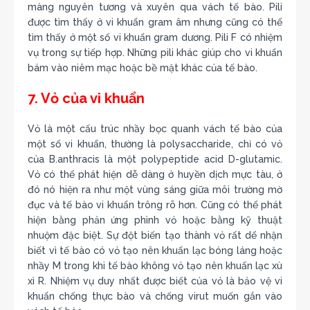
màng nguyên tương và xuyên qua vách tế bào. Pili
được tìm thấy ở vi khuẩn gram âm nhưng cũng có thể
tìm thấy ở một số vi khuẩn gram dương. Pili F có nhiệm
vụ trong sự tiếp hợp. Những pili khác giúp cho vi khuẩn
bám vào niêm mạc hoặc bề mặt khác của tế bào.
7. Vỏ của vi khuẩn
Vỏ là một cấu trúc nhầy bọc quanh vách tế bào của
một số vi khuẩn, thường là polysaccharide, chỉ có vỏ
của B.anthracis là một polypeptide acid D-glutamic.
Vỏ có thể phát hiện dễ dàng ở huyền dịch mực tàu, ở
đó nó hiện ra như một vùng sáng giữa môi trường mờ
đục và tế bào vi khuẩn trông rõ hơn. Cũng có thể phát
hiện bằng phản ứng phình vỏ hoặc bằng kỹ thuật
nhuộm đặc biệt. Sự đột biến tạo thành vỏ rất dể nhận
biết vì tế bào có vỏ tạo nên khuẩn lạc bóng láng hoặc
nhầy M trong khi tế bào không vỏ tạo nên khuẩn lạc xù
xì R. Nhiệm vụ duy nhất được biết của vỏ là bảo vệ vi
khuẩn chống thực bào và chống virut muốn gắn vào