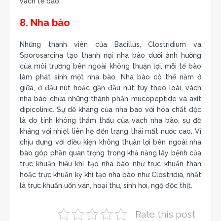
vách tế bào .
8. Nha bào
Những thành viên của Bacillus, Clostridium và
Sporosarcina tạo thành nội nha bào dưới ảnh hưởng
của môi trường bên ngoài không thuận lợi, mỗi tế bào
làm phát sinh một nha bào. Nha bào có thể nằm ở
giữa, ở đầu nút hoặc gần đầu nút tùy theo loài, vách
nha bào chứa những thành phần mucopeptide và axít
dipicolinic. Sự dề kháng của nha bào với hóa chất độc
là do tính không thẩm thấu của vách nha bào, sự đề
kháng với nhiệt liên hệ đến trạng thái mất nước cao. Vì
chịu đựng với điều kiện không thụân lợi bên ngoài nha
bào góp phần quan trọng trong khả năng lây bệnh của
trực khuẩn hiếu khí tạo nha bào như trực khuẩn than
hoặc trực khuẩn kỵ khí tạo nha bào như Clostridia, nhất
là trực khuẩn uốn ván, hoại thư, sinh hơi, ngộ độc thịt.
Rate this post