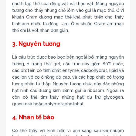
như ti lạp thể của động vật và thực vật. Màng nguyên
tương cho thấy những chỗ lõm vào gọi là mạc thể. Ở vi
khuẩn Gram dương mạc thể khá phát triển cho thấy
hình ảnh nhiều lá đồng tâm. Ở vi khuẩn Gram âm mạc
thể chỉ là vết nhăn đơn giản.
3. Nguyên tương
Là cấu trúc được bao bọc bên ngoài bởi màng nguyên
tương, ở trạng tháí gel, cấu trúc này gồm 80% nước,
các protein có tính chất enzyme, cacbohydrat, lipid và
các ion vô cơ ở nồng độ cao, và các hợp chát có trọng
lượng phân tử thấp. Nguyên tương chứa dày đặc những
hạt hình cầu đường kính 18nm gọi là ribôsôm. Ngoài ra
còn có thể tìm thấy những hạt dự trữ glycogen,
granulosa hoặc polymetaphotphat.
4. Nhân tế bào
Có thể thấy với kính hiển vi ánh sáng sau khi nhuộm