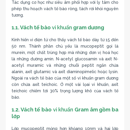
Tác dụng cơ học như siêu âm phối hợp với ly tâm cho
phép thu hoạch vách tế bào ròng, tách rời khỏi nguyên
tương.
1.1. Vách tế bào
vi khuẩn
gram dương
Kính hiển vi điện tử cho thấy vách tế bào dày từ 15 đến
50 nm. Thành phần chủ yếu là mucopeptit gọi là
murein, một chất trùng hợp mà những đơn vị hoá học
là những đường amin. N-acetyl glucosamin và axít N-
acetyl muramic và những chuỗi peptit ngắn chứa
alanin, axít glutamic và axít diaminopimelic hoặc lysin.
Ngoài ra vách tế bào của một số vi khuẩn gram dương
còn chứa axít teichoic. Ở một vài lọai vi khuẩn, axít
teichoic chiếm tới 30% trọng lượng khô của vách tế
bào.
1.2. Vách tế bào
vi khuẩn
Gram âm gồm ba
lớp
Lớp mucopeptit mỏng hơn khỏang 10nm và hai lớp