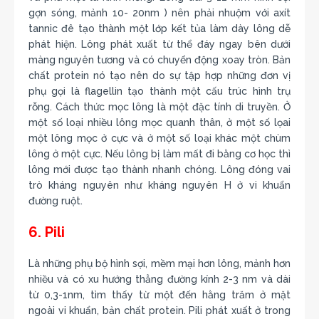
gợn sóng, mảnh 10- 20nm ) nên phải nhuộm với axít
tannic đê tạo thành một lớp kết tủa làm dày lông dễ
phát hiện. Lông phát xuất từ thể đáy ngay bên dưới
màng nguyên tương và có chuyển động xoay tròn. Bản
chất protein nó tạo nên do sự tập hợp những đơn vị
phụ gọi là flagellin tạo thành một cấu trúc hình trụ
rỗng. Cách thức mọc lông là một đặc tính di truyền. Ở
một số loại nhiều lông mọc quanh thân, ở một số lọai
một lông mọc ở cực và ở một số loại khác một chùm
lông ở một cực. Nếu lông bị làm mất đi bằng cơ học thì
lông mới được tạo thành nhanh chóng. Lông đóng vai
trò kháng nguyên như kháng nguyên H ở vi khuẩn
đường ruột.
6. Pili
Là những phụ bộ hình sợi, mềm mại hơn lông, mảnh hơn
nhiều và có xu hướng thẳng đường kính 2-3 nm và dài
từ 0,3-1nm, tìm thấy từ một đến hằng trăm ở mặt
ngoài vi khuẩn, bản chất protein. Pili phát xuất ở trong