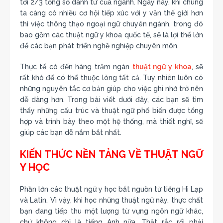
tới 2/3 tổng số danh từ của ngành. Ngày nay, khi chúng
ta càng có nhiều cơ hội tiếp xúc với y văn thế giới hơn
thì việc thông thạo ngoại ngữ chuyên ngành, trong đó
bao gồm các thuật ngữ y khoa quốc tế, sẽ là lợi thế lớn
để các bạn phát triển nghề nghiệp chuyên môn.
Thực tế có đến hàng trăm ngàn
thuật ngữ y khoa
, sẽ
rất khó để có thể thuộc lòng tất cả. Tuy nhiên luôn có
những nguyên tắc cơ bản giúp cho việc ghi nhớ trở nên
dễ dàng hơn. Trong bài viết dưới đây, các bạn sẽ tìm
thấy những cấu trúc và thuật ngữ phổ biến được tổng
hợp và trình bày theo một hệ thống, mà thiết nghĩ, sẽ
giúp các bạn dễ nắm bắt nhất.
KIẾN THỨC NỀN TẢNG VỀ THUẬT NGỮ
Y HỌC
Phần lớn các thuật ngữ y học bắt nguồn từ tiếng Hi Lạp
và Latin. Vì vậy, khi học những thuật ngữ này, thực chất
bạn đang tiếp thu một lượng từ vựng ngôn ngữ khác,
chứ không chỉ là tiếng Anh nữa. Thật rắc rối phải