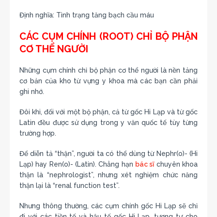
Định nghĩa: Tình trạng tăng bạch cầu máu
CÁC CỤM CHÍNH (ROOT) CHỈ BỘ PHẬN
CƠ THỂ NGƯỜI
Những cụm chính chỉ bộ phận cơ thể người là nền tảng
cơ bản của kho từ vựng y khoa mà các bạn cần phải
ghi nhớ.
Đôi khi, đối với một bộ phận, cả từ gốc Hi Lạp và từ gốc
Latin đều được sử dụng trong y văn quốc tế tùy từng
trường hợp.
Để diễn tả “thận”, người ta có thể dùng từ Nephr(o)- (Hi
Lạp) hay Ren(o)- (Latin). Chẳng hạn
bác sĩ
chuyên khoa
thận là “nephrologist”, nhưng xét nghiệm chức năng
thận lại là “renal function test”.
Nhưng thông thường, các cụm chính gốc Hi Lạp sẽ chỉ
đi với các tiền tố và hậu tố gốc Hi Lạp, tương tự cho