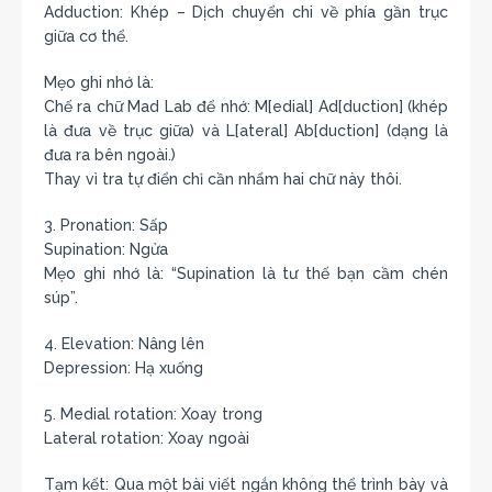
Adduction: Khép – Dịch chuyển chi về phía gần trục
giữa cơ thể.
Mẹo ghi nhớ là:
Chế ra chữ Mad Lab để nhớ: M[edial] Ad[duction] (khép
là đưa về trục giữa) và L[ateral] Ab[duction] (dạng là
đưa ra bên ngoài.)
Thay vì tra tự điển chỉ cần nhẩm hai chữ này thôi.
3. Pronation: Sấp
Supination: Ngửa
Mẹo ghi nhớ là: “Supination là tư thế bạn cầm chén
súp”.
4. Elevation: Nâng lên
Depression: Hạ xuống
5. Medial rotation: Xoay trong
Lateral rotation: Xoay ngoài
Tạm kết: Qua một bài viết ngắn không thể trình bày và