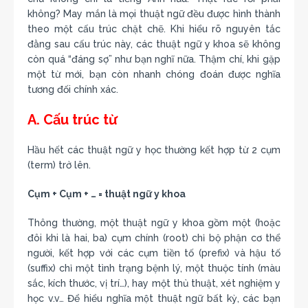
không? May mắn là mọi thuật ngữ đều được hình thành
theo một cấu trúc chặt chẽ. Khi hiểu rõ nguyên tắc
đằng sau cấu trúc này, các thuật ngữ y khoa sẽ không
còn quá “đáng sợ” như bạn nghĩ nữa. Thậm chí, khi gặp
một từ mới, bạn còn nhanh chóng đoán được nghĩa
tương đối chính xác.
A. Cấu trúc từ
Hầu hết các thuật ngữ y học thường kết hợp từ 2 cụm
(term) trở lên.
Cụm + Cụm + … = thuật ngữ y khoa
Thông thường, một thuật ngữ y khoa gồm một (hoặc
đôi khi là hai, ba) cụm chính (root) chỉ bộ phận cơ thể
người, kết hợp với các cụm tiền tố (prefix) và hậu tố
(suffix) chỉ một tình trạng bệnh lý, một thuộc tính (màu
sắc, kích thước, vị trí…), hay một thủ thuật, xét nghiệm y
học v.v… Để hiểu nghĩa một thuật ngữ bất kỳ, các bạn