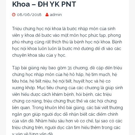
Khoa – ĐH YK PNT
08/06/2018
admin
Triệu chứng học nội khoa là bước nhập môn của sinh
viên y khoa để bước vào một môn học phức tạp, phong
phú nhưng cũng rất thích thú là bệnh học nội khoa. Bệnh
học nội khoa luôn luôn là bước mở đường để đi vào các
chuyên khoa sâu của y học.
Tập bài giảng này bao gồm 31 chương, đề cập đến triệu
chứng học nhập môn của hệ hô hấp, hệ tim mạch, hệ
tiêu hóa, hệ tiết niệu, hệ nội tiết, huyết học và hệ cơ
xương khớp. Mục tiêu chung của các chương là giúp sinh
viên hiểu được cách khám bệnh, hỏi bệnh, các triệu
chứng cơ năng, triệu chứng thực thể và các hội chứng
liên quan. Trong khuôn khổ bài giảng, các bài viết thường
ngắn gọn giúp người đọc dễ nhận biết các điểm chính
của vấn đề. Nhằm hiểu sâu hơn về cơ chế, tại sao có các
triệu chứng trên, người đọc cần tìm hiểu thêm trong các
y văn về từng vấn đề.