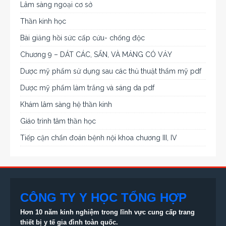
Lâm sàng ngoại cơ sở
Thần kinh học
Bài giảng hồi sức cấp cứu- chống độc
Chương 9 – DÁT CÁC, SẨN, VÀ MẢNG CÓ VẢY
Dược mỹ phẩm sử dụng sau các thủ thuật thẩm mỹ pdf
Dược mỹ phẩm làm trắng và sáng da pdf
Khám lâm sàng hệ thần kinh
Giáo trình tâm thần học
Tiếp cận chẩn đoán bệnh nội khoa chương III, IV
CÔNG TY Y HỌC TỔNG HỢP
Hơn 10 năm kinh nghiệm trong lĩnh vực cung cấp trang
thiết bị
y tế gia đình toàn quốc.