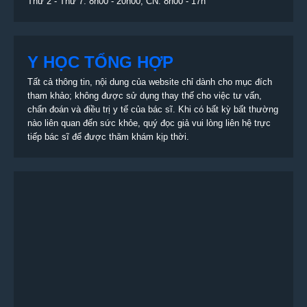
Thứ 2 - Thứ 7: 8h00 - 20h00; CN: 8h00 - 17h
Y HỌC TỔNG HỢP
Tất cả thông tin, nội dung của website chỉ dành cho mục đích
tham khảo; không được sử dụng thay thế cho việc tư vấn,
chẩn đoán và điều trị y tế của bác sĩ. Khi có bất kỳ bất thường
nào liên quan đến sức khỏe, quý đọc giả vui lòng liên hệ trực
tiếp bác sĩ để được thăm khám kịp thời.