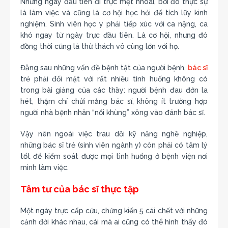
Những ngày đầu tiên đi trực mệt nhoài, bởi đó thực sự
là làm việc và cũng là cơ hội học hỏi để tích lũy kinh
nghiệm. Sinh viên học y phải tiếp xúc với ca nặng, ca
khó ngay từ ngày trực đầu tiên. Là cơ hội, nhưng đó
đồng thời cũng là thử thách vô cùng lớn với họ.
Đằng sau những vấn đề bệnh tật của người bệnh,
bác sĩ
trẻ phải đối mặt với rất nhiều tình huống không có
trong bài giảng của các thầy: người bệnh đau đớn la
hét, thậm chí chửi mắng bác sĩ, không ít trường hợp
người nhà bệnh nhân “nổi khùng” xông vào đánh bác sĩ.
Vậy nên ngoài việc trau dồi kỹ năng nghề nghiệp,
những bác sĩ trẻ (sinh viên ngành y) còn phải có tâm lý
tốt để kiểm soát được mọi tình huống ở bệnh viện nơi
mình làm việc.
Tâm tư của bác sĩ thực tập
Một ngày trực cấp cứu, chứng kiến 5 cái chết với những
cảnh đời khác nhau, cái mà ai cũng có thể hình thấy đó