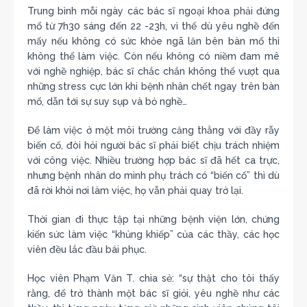
Trung bình mỗi ngày các bác sĩ ngoại khoa phải đứng
mổ từ 7h30 sáng đến 22 -23h, vì thế dù yêu nghề đến
mấy nếu không có sức khỏe ngã lăn bên bàn mổ thì
không thể làm việc. Còn nếu không có niềm đam mê
với nghề nghiệp, bác sĩ chắc chắn không thể vượt qua
những stress cực lớn khi bệnh nhân chết ngay trên bàn
mổ, dẫn tới sự suy sụp và bỏ nghề…
Để làm việc ở một môi trường căng thẳng với đầy rẫy
biến cố, đòi hỏi người bác sĩ phải biết chịu trách nhiệm
với công việc. Nhiều trường hợp bác sĩ đã hết ca trực,
nhưng bệnh nhân do mình phụ trách có “biến cố” thì dù
đã rời khỏi nơi làm việc, họ vẫn phải quay trở lại.
Thời gian đi thực tập tại những bệnh viện lớn, chứng
kiến sức làm việc “khủng khiếp” của các thầy, các học
viên đều lắc đầu bái phục.
Học viên Phạm Văn T. chia sẻ: “sự thật cho tôi thấy
rằng, để trở thành một bác sĩ giỏi, yêu nghề như các