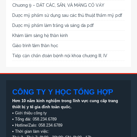
Chương 9 – DÁT CÁC, SẨN, VÀ MẢNG CÓ VẢY
Dược mỹ phẩm sử dụng sau các thủ thuật thẩm mỹ pdf
Dược mỹ phẩm làm trắng và sáng da pdf
Khám lâm sàng hệ thần kinh
Giáo trình tâm thần học
Tiếp cận chẩn đoán bệnh nội khoa chương III, IV
CÔNG TY Y HỌC TỔNG HỢP
Hơn 10 năm kinh nghiệm trong lĩnh vực cung cấp trang
thiết bị
y tế gia đình toàn quốc.
•
Giới thiệu công ty
• Tổng đài:
058.234.6789
• Hotline/Zalo: 058.234.6789
• Thời gian làm việc: