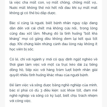
là việc cha mất con, vợ mất chồng, chồng mất vợ…
Nước mắt không thể nói hết nỗi đau khi sự mất mát
không gì có thể bù đắp được.
Bác sĩ cũng là người, biết bệnh nhân nguy cấp đang
dần đến với cái chết mà không cứu nổi… trong lòng
cũng đau xót lắm. Nhưng đó là tình huống “bất khả
kháng” mọi cố gắng đều không đem lại kết quả tốt
đẹp. Khi chứng kiến những cảnh đau lòng này không ít
học viên bị sốc.
Có lẽ, chỉ với ngành y mới có quy định ngặt nghèo về
thời gian làm việc với một ca trực kéo dài 24 tiếng
đồng hồ, tiếp xúc với hàng trăm lượt bệnh nhân giải
quyết nhiều tình huống khác nhau của người bệnh.
Để làm việc và sống được bằng nghề nghiệp của mình,
bác sĩ phải có đủ 3 điều kiện: sức khỏe tốt, đam mê
nghề nghiệp và sống có kỷ luật, biết chịu trách nhiệm
với công việc.