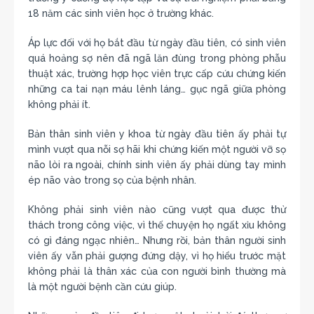
18 năm các sinh viên học ở trường khác.
Áp lực đối với họ bắt đầu từ ngày đầu tiên, có sinh viên
quá hoảng sợ nên đã ngã lăn đùng trong phòng phẫu
thuật xác, trường hợp học viên trực cấp cứu chứng kiến
những ca tai nạn máu lênh láng… gục ngã giữa phòng
không phải ít.
Bản thân sinh viên y khoa từ ngày đầu tiên ấy phải tự
mình vượt qua nỗi sợ hãi khi chứng kiến một người vỡ sọ
não lòi ra ngoài, chính sinh viên ấy phải dùng tay mình
ép não vào trong sọ của bệnh nhân.
Không phải sinh viên nào cũng vượt qua được thử
thách trong công việc, vì thế chuyện họ ngất xỉu không
có gì đáng ngạc nhiên… Nhưng rồi, bản thân người sinh
viên ấy vẫn phải gượng đứng dậy, vì họ hiểu trước mặt
không phải là thân xác của con người bình thường mà
là một người bệnh cần cứu giúp.