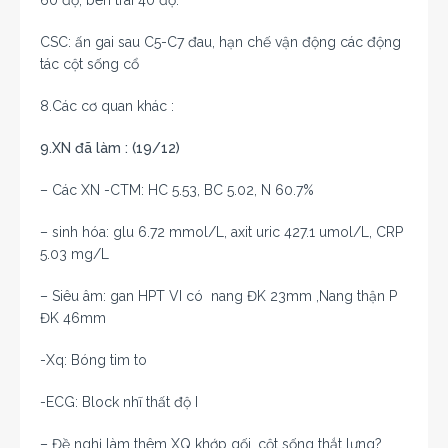
60 độ, bên trái 40 độ.
CSC: ấn gai sau C5-C7 đau, hạn chế vận động các động
tác cột sống cổ
8.Các cơ quan khác :
9.XN đã làm : (19/12)
– Các XN -CTM: HC 5.53, BC 5.02, N 60.7%
– sinh hóa: glu 6.72 mmol/L, axit uric 427.1 umol/L, CRP
5.03 mg/L
– Siêu âm: gan HPT VI có nang ĐK 23mm ,
Nang thận P
ĐK 46mm
-Xq: Bóng tim to
-ECG: Block nhĩ thất độ I
– Đề nghị làm thêm XQ khớp gối, cột sống thắt lưng?