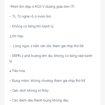
-Mỏm tim đập ở KGS V đường giữa đòn (T)
– T1, T2 nghe rõ ở mỏm tim
– Không có tiếng tim bệnh lý
3.Hô hấp:
– Lồng ngực 2 bên cân đối, tham gia nhịp thở tốt
– RRPN 2 phế trường êm dịu, không có tiếng rale bệnh
lý
4.Tiêu hóa :
– Bụng mềm, không chướng, tham gia nhịp thở tốt
– Gan, lách không sờ thấy
– Các điểm đau thành bụng không đau