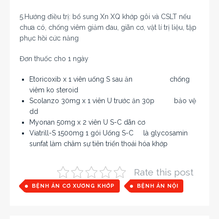
5.Hướng điều trị: bổ sung Xn XQ khớp gôi và CSLT nếu
chưa có, chống viêm giảm đau, giãn cơ, vật lí trị liệu, tập
phục hồi cức năng
Đơn thuốc cho 1 ngày
Etoricoxib x 1 viên uống S sau ăn chống
viêm ko steroid
Scolanzo 30mg x 1 viên U trước ăn 30p bảo vệ
dd
Myonan 50mg x 2 viên U S-C
dãn cơ
Viatrill-S 1500mg 1 gói Uống S-C là glycosamin
sunfat làm châm sự tiên triển thoái hóa khớp
Rate this post
BỆNH ÁN CƠ XƯƠNG KHỚP
BỆNH ÁN NỘI