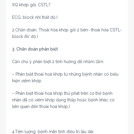
XQ khớp gối, CSTL?
ECG: block nhĩ thất độ I
2.Chẩn đoán: Thoái hóa khớp gối 2 bên- thoái hóa CSTL-
block AV độ I
3. Chẩn đoán phân biệt
Cần chú ý phân biệt 2 tình huống dễ nhầm lẫm.
– Phân biệt thoái hoá khớp từ những bệnh nhân có biểu
hiện viêm khớp.
– Phân biệt thoái hoá khớp thứ phát trên cơ thể bệnh
nhân đã có viêm khớp dạng thấp hoặc bệnh khác có
liên quan đến thoái hoá khớp.)
4.Tiên lượng: bệnh mãn tính điều trị lâu dài