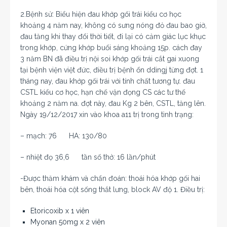
2.Bệnh sử: Biểu hiện đau khớp gối trái kiểu cơ học
khoảng 4 năm nay, không có sưng nóng đỏ đau bao giờ,
đau tăng khi thay đổi thời tiết, đi lại có cảm giác lục khục
trong khớp, cứng khớp buổi sáng khoảng 15p. cách đay
3 năm BN đã điều trị nội soi khớp gối trái cắt gai xuong
tại bệnh viện việt đức, điều trị bệnh ổn ddingj từng đợt. 1
tháng nay, đau khớp gối trái với tính chất tương tự. đau
CSTL kiểu cơ học, hạn chế vận đọng CS các tư thế
khoảng 2 năm na. đợt này, đau Kg 2 bên, CSTL, tăng lên.
Ngày 19/12/2017 xin vào khoa a11 trị trong tình trạng:
– mạch: 76 HA: 130/80
– nhiệt đọ 36,6 tần số thở: 16 lần/phút
-Được thăm khám và chẩn đoán: thoái hóa khớp gối hai
bên, thoái hóa cột sống thắt lưng, block AV độ 1. Điều trị:
Etoricoxib x 1 viên
Myonan 50mg x 2 viên