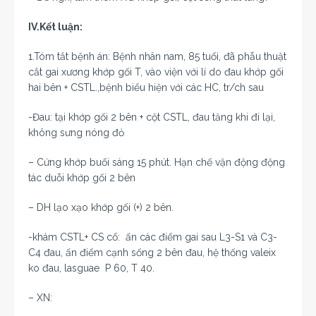
IV.Kết luận:
1.Tóm tắt bệnh án: Bệnh nhân nam, 85 tuổi, đã phẫu thuật
cắt gai xương khớp gối T, vào viện với lí do đau khớp gối
hai bên + CSTL.,bệnh biểu hiện với các HC, tr/ch sau
-Đau: tại khớp gối 2 bên + cột CSTL, đau tăng khi đi lại,
không sưng nóng đỏ
– Cứng khớp buổi sáng 15 phút. Hạn chế vận động động
tác duỗi khớp gối 2 bên
– DH lạo xạo khớp gối (+) 2 bên.
-khám CSTL+ CS cổ: ấn các điểm gai sau L3-S1 và C3-
C4 đau, ấn điểm cạnh sống 2 bên đau, hệ thống valeix
ko đau, lasguae P 60, T 40.
– XN: