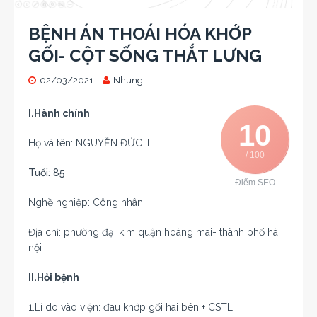
BỆNH ÁN THOÁI HÓA KHỚP
GỐI- CỘT SỐNG THẮT LƯNG
02/03/2021
Nhung
I.Hành chính
10
Họ và tên: NGUYỄN ĐỨC T
/ 100
Tuổi: 85
Điểm SEO
Nghề nghiệp: Công nhân
Địa chỉ: phường đại kim quận hoàng mai- thành phố hà
nội
II.Hỏi bệnh
1.Lí do vào viện: đau khớp gối hai bên + CSTL