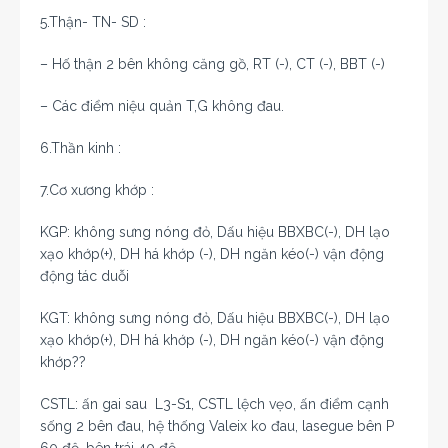
5.Thận- TN- SD :
– Hố thận 2 bên không căng gồ, RT (-), CT (-), BBT (-)
– Các điểm niệu quản T,G không đau.
6.Thần kinh :
7.Cơ xương khớp :
KGP: không sưng nóng đỏ, Dấu hiệu BBXBC(-), DH lạo
xạo khớp(+), DH há khớp (-), DH ngăn kéo(-) vận động
động tác duỗi
KGT: không sưng nóng đỏ, Dấu hiệu BBXBC(-), DH lạo
xạo khớp(+), DH há khớp (-), DH ngăn kéo(-) vận động
khớp??
CSTL: ấn gai sau L3-S1, CSTL lệch vẹo, ấn điểm cạnh
sống 2 bên đau, hệ thống Valeix ko đau, lasegue bên P