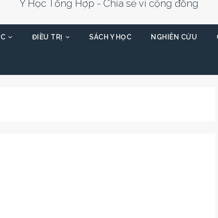
Y Học Tổng Hợp - Chia sẻ vì cộng đồng
ỌC
ĐIỀU TRỊ
SÁCH Y HỌC
NGHIÊN CỨU